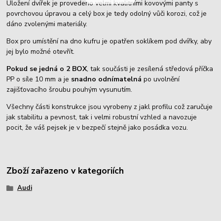
Uložení dvířek je provedeno velmi kvalitními kovovými panty s
povrchovou úpravou a celý box je tedy odolný vůči korozi, což je
dáno zvolenými materiály.
Box pro umístění na dno kufru je opatřen soklíkem pod dvířky, aby
jej bylo možné otevřít.
Pokud se jedná o 2 BOX
, tak součásti je zesílená středová příčka
PP o síle 10 mm a je
snadno odnímatelná
po uvolnění
zajišťovacího šroubu pouhým vysunutím.
Všechny části konstrukce jsou vyrobeny z jakl profilu což zaručuje
jak stabilitu a pevnost, tak i velmi robustní vzhled a navozuje
pocit, že váš pejsek je v bezpečí stejně jako posádka vozu.
Zboží zařazeno v kategoriích
Audi