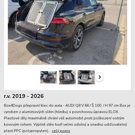
r.v. 2019 - 2026
Box4Dogs přepravní klec do auta - AUDI Q8 V 66 / Š 100 / H 97 cm Box je
vyroben z aluminiových slitin (hliníku) s povrchovou úpravou ELOX.
Plastové díly maximálně chrání váš automobil proti poškození ostrým
kovovým rohem. Výplně stěn tvoří velmi odolný a snadno udržovatelný
plast PPC (polypropylen)...
celý popis