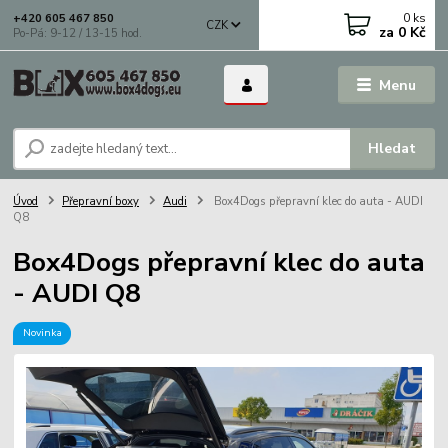
0
ks
+420 605 467 850
CZK
za
0 Kč
Po-Pá: 9-12 / 13-15 hod.
Menu
Hledat
Úvod
Přepravní boxy
Audi
Box4Dogs přepravní klec do auta - AUDI
Q8
Box4Dogs přepravní klec do auta
- AUDI Q8
Novinka