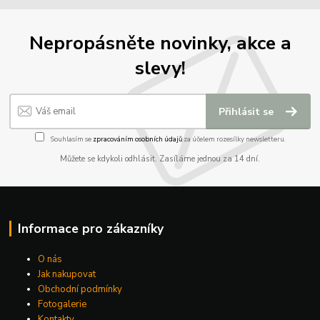
Nepropásněte novinky, akce a
slevy!
Přihlásit se
Souhlasím se
zpracováním osobních údajů
za účelem rozesílky newsletteru.
Můžete se kdykoli odhlásit. Zasíláme jednou za 14 dní.
Informace pro zákazníky
O nás
Jak nakupovat
Obchodní podmínky
Fotogalerie
Kontakty