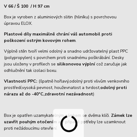
V 66 / Š 100 / H 97 cm
Box je vyroben z aluminiových slitin (hliníku) s povrchovou
úpravou ELOX.
Plastové díly maximálně chrání váš automobil proti
poškození ostrým kovovým rohem
.
Výplně stěn tvoří velmi odolný a snadno udržovatelný plast PPC
(polypropylen) s povrchem proti snadnému poškrábání. Desky
jsou uloženy v profilech se
silikonovou výplní
což zaručuje jak
odhlučnění tak izolaci boxu.
Vlastnosti PPC:
(špatně hořlavý,odolný proti vlivům venkovního
prostředí,vysoká pevnost, houževnatost a tvrdost,
odolný proti
nárazu až do -40°C,zdravotní nezávadnost
)
Box je opatřen uzamykatelným zámkem se dvěma klíči.
Zámek lze
uzavřít pouhým otočením
a v případě potřeby lze uzamknout
proti nežádoucímu otevření.