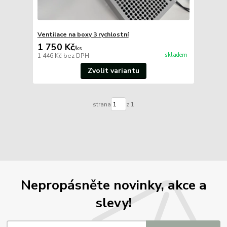
Ventilace na boxy 3 rychlostní
1 750 Kč
/
ks
skladem
1 446 Kč
bez DPH
Zvolit variantu
strana
z 1
Nepropásněte novinky, akce a
slevy!