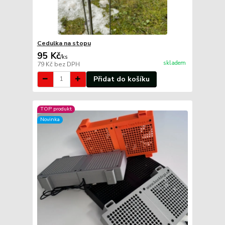
Cedulka na stopu
95 Kč
/
ks
skladem
79 Kč
bez DPH
Přidat do košíku
TOP produkt
Novinka