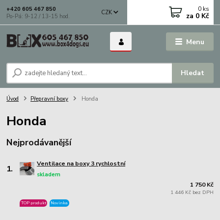
0
ks
+420 605 467 850
CZK
za
0 Kč
Po-Pá: 9-12 / 13-15 hod.
Menu
Hledat
Úvod
Přepravní boxy
Honda
Honda
Nejprodávanější
Ventilace na boxy 3 rychlostní
1.
skladem
1 750 Kč
1 446 Kč bez DPH
TOP produkt
Novinka