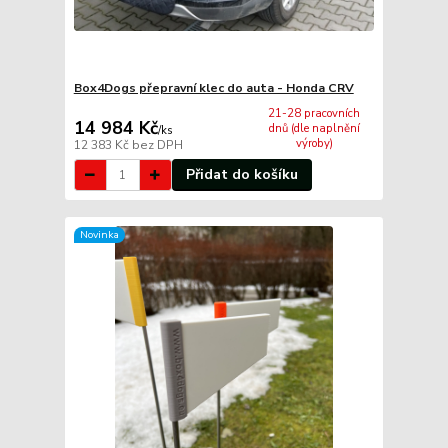
Box4Dogs přepravní klec do auta - Honda CRV
21-28 pracovních
14 984 Kč
dnů (dle naplnění
/
ks
výroby)
12 383 Kč
bez DPH
Přidat do košíku
Novinka