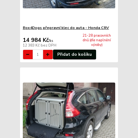
Box4Dogs přepravní klec do auta - Honda CRV
21-28 pracovních
14 984 Kč
dnů (dle naplnění
/
ks
výroby)
12 383 Kč
bez DPH
Přidat do košíku