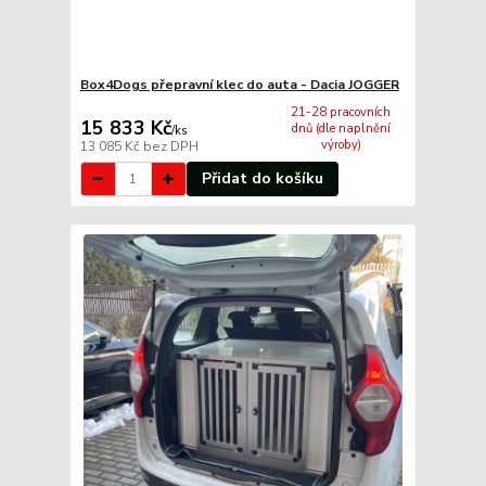
Box4Dogs přepravní klec do auta - Dacia JOGGER
21-28 pracovních
15 833 Kč
dnů (dle naplnění
/
ks
výroby)
13 085 Kč
bez DPH
Přidat do košíku