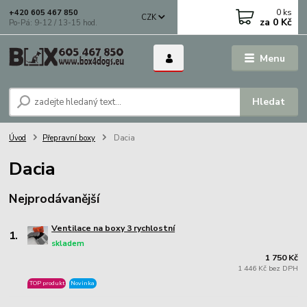
0
ks
+420 605 467 850
CZK
za
0 Kč
Po-Pá: 9-12 / 13-15 hod.
Menu
Hledat
Úvod
Přepravní boxy
Dacia
Dacia
Nejprodávanější
Ventilace na boxy 3 rychlostní
1.
skladem
1 750 Kč
1 446 Kč bez DPH
TOP produkt
Novinka