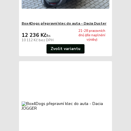
Box4Dogs přepravní klec do auta - Dacia Duster
21-28 pracovních
12 236 Kč
dnů (dle naplnění
/
ks
výroby)
10 112 Kč
bez DPH
Zvolit variantu