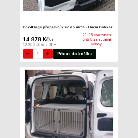
Box4Dogs přepravní klec do auta - Dacia Dokker
21-28 pracovních
14 878 Kč
dnů (dle naplnění
/
ks
výroby)
12 296 Kč
bez DPH
Přidat do košíku