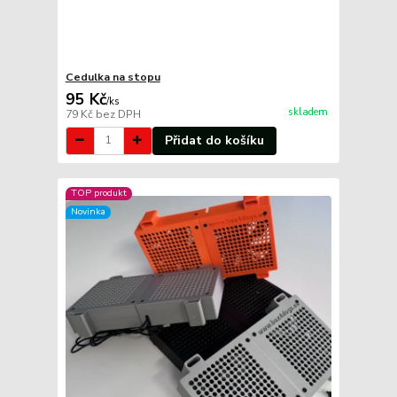
Cedulka na stopu
95 Kč
/
ks
skladem
79 Kč
bez DPH
Přidat do košíku
TOP produkt
Novinka