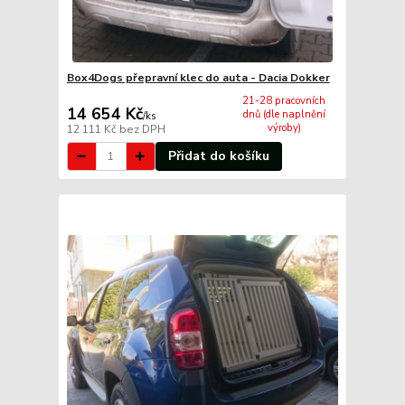
Box4Dogs přepravní klec do auta - Dacia Dokker
21-28 pracovních
14 654 Kč
dnů (dle naplnění
/
ks
výroby)
12 111 Kč
bez DPH
Přidat do košíku