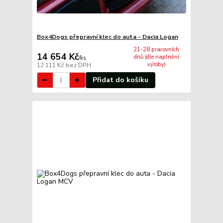
Box4Dogs přepravní klec do auta - Dacia Logan
21-28 pracovních
14 654 Kč
dnů (dle naplnění
/
ks
výroby)
12 111 Kč
bez DPH
Přidat do košíku