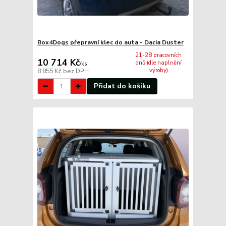
Box4Dogs přepravní klec do auta - Dacia Duster
21-28 pracovních
10 714 Kč
dnů (dle naplnění
/
ks
výroby)
8 855 Kč
bez DPH
Přidat do košíku