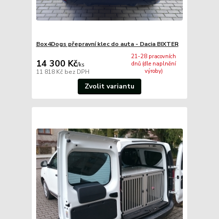
Box4Dogs přepravní klec do auta - Dacia BIXTER
21-28 pracovních
14 300 Kč
dnů (dle naplnění
/
ks
výroby)
11 818 Kč
bez DPH
Zvolit variantu