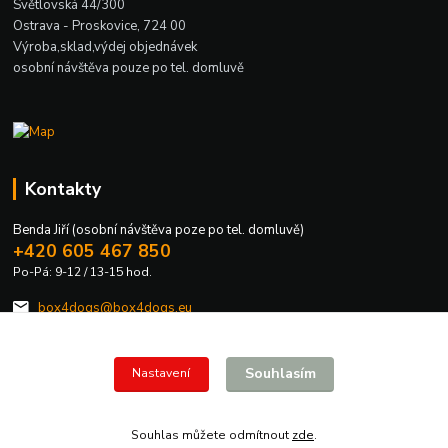
Světlovská 44/300
Ostrava - Proskovice, 724 00
Výroba,sklad,výdej objednávek
osobní návštěva pouze po tel. domluvě
Kontakty
Benda Jiří (osobní návštěva poze po tel. domluvě)
+420 605 467 850
Po-Pá: 9-12 / 13-15 hod.
box4dogs@box4dogs.eu
Souhlasím
Nastavení
Souhlas můžete odmítnout
zde
.