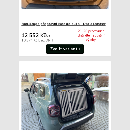
Box4Dogs přepravní klec do auta - Dacia Duster
21-28 pracovních
12 552 Kč
dnů (dle naplnění
/
ks
výroby)
10 374 Kč
bez DPH
Zvolit variantu