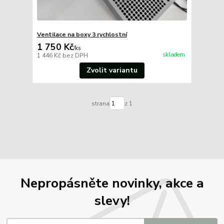
Ventilace na boxy 3 rychlostní
1 750 Kč
/
ks
skladem
1 446 Kč
bez DPH
Zvolit variantu
strana
z 1
Nepropásněte novinky, akce a
slevy!