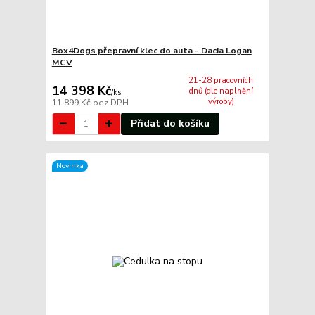
Box4Dogs přepravní klec do auta - Dacia Logan
MCV
21-28 pracovních
14 398 Kč
dnů (dle naplnění
/
ks
výroby)
11 899 Kč
bez DPH
Přidat do košíku
Novinka