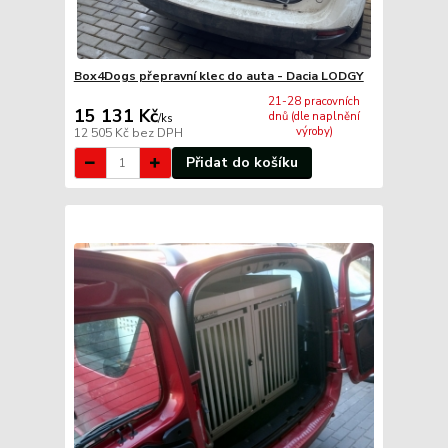
Box4Dogs přepravní klec do auta - Dacia LODGY
21-28 pracovních
15 131 Kč
dnů (dle naplnění
/
ks
výroby)
12 505 Kč
bez DPH
Přidat do košíku