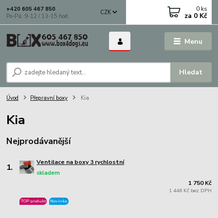
0
ks
+420 605 467 850
CZK
za
0 Kč
Po-Pá: 9-12 / 13-15 hod.
Menu
Hledat
Úvod
Přepravní boxy
Kia
Kia
Nejprodávanější
Ventilace na boxy 3 rychlostní
1.
skladem
1 750 Kč
1 446 Kč bez DPH
TOP produkt
Novinka