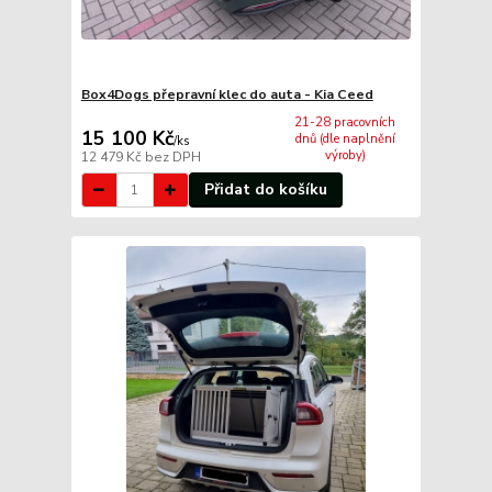
Box4Dogs přepravní klec do auta - Kia Ceed
21-28 pracovních
15 100 Kč
dnů (dle naplnění
/
ks
výroby)
12 479 Kč
bez DPH
Přidat do košíku