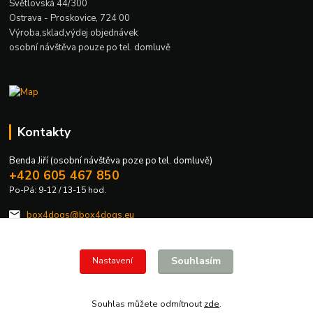
Světlovská 44/300
Ostrava - Proskovice, 724 00
Výroba,sklad,výdej objednávek
osobní návštěva pouze po tel. domluvě
Kontakty
Benda Jiří (osobní návštěva poze po tel. domluvě)
+420 605 467 850
Po-Pá: 9-12 / 13-15 hod.
box4dogs@box4dogs.eu
Souhlasím
Nastavení
Souhlas můžete odmítnout
zde
.