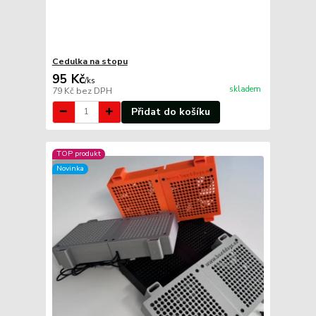
Cedulka na stopu
95 Kč
/
ks
skladem
79 Kč
bez DPH
Přidat do košíku
TOP produkt
Novinka