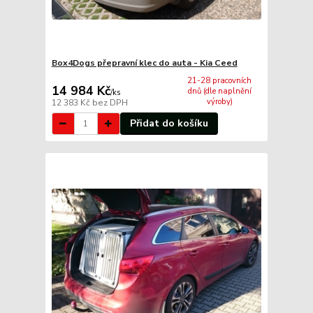
Box4Dogs přepravní klec do auta - Kia Ceed
21-28 pracovních
14 984 Kč
dnů (dle naplnění
/
ks
výroby)
12 383 Kč
bez DPH
Přidat do košíku