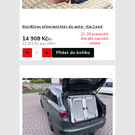
Box4Dogs přepravní klec do auta - Kia Ceed
21-28 pracovních
14 908 Kč
dnů (dle naplnění
/
ks
výroby)
12 321 Kč
bez DPH
Přidat do košíku