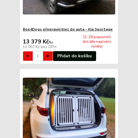
Box4Dogs přepravní klec do auta - Kia Sportage
21-28 pracovních
13 379 Kč
dnů (dle naplnění
/
ks
výroby)
11 057 Kč
bez DPH
Přidat do košíku