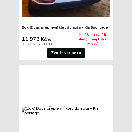
Box4Dogs přepravní klec do auta - Kia Sportage
21-28 pracovních
11 978 Kč
dnů (dle naplnění
/
ks
výroby)
9 899 Kč
bez DPH
Zvolit variantu