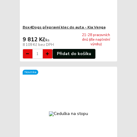
Box4Dogs přepravní klec do auta - Kia Venga
21-28 pracovních
9 812 Kč
dnů (dle naplnění
/
ks
výroby)
8 109 Kč
bez DPH
Přidat do košíku
Novinka