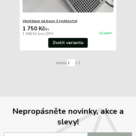
Ventilace na boxy 3 rychlostní
1 750 Kč
/
ks
skladem
1 446 Kč
bez DPH
Zvolit variantu
strana
z 1
Nepropásněte novinky, akce a
slevy!