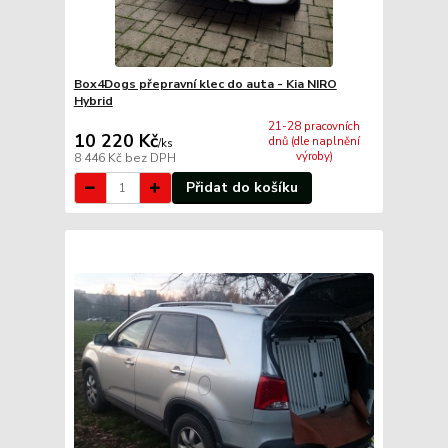
Box4Dogs přepravní klec do auta - Kia NIRO
Hybrid
21-28 pracovních
10 220 Kč
dnů (dle naplnění
/
ks
výroby)
8 446 Kč
bez DPH
Přidat do košíku