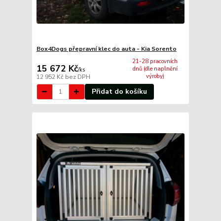
Box4Dogs přepravní klec do auta - Kia Sorento
21-28 pracovních
15 672 Kč
dnů (dle naplnění
/
ks
výroby)
12 952 Kč
bez DPH
Přidat do košíku