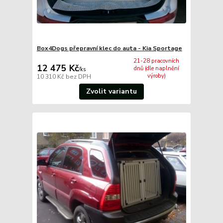
Box4Dogs přepravní klec do auta - Kia Sportage
21-28 pracovních
12 475 Kč
dnů (dle naplnění
/
ks
výroby)
10 310 Kč
bez DPH
Zvolit variantu