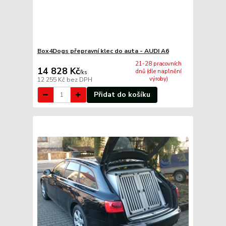
Box4Dogs přepravní klec do auta - AUDI A6
21-28 pracovních
14 828 Kč
dnů (dle naplnění
/
ks
výroby)
12 255 Kč
bez DPH
Přidat do košíku