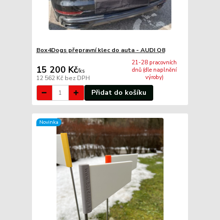
Box4Dogs přepravní klec do auta - AUDI Q8
21-28 pracovních
15 200 Kč
dnů (dle naplnění
/
ks
výroby)
12 562 Kč
bez DPH
Přidat do košíku
Novinka