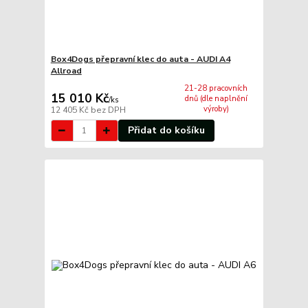
Box4Dogs přepravní klec do auta - AUDI A4
Allroad
21-28 pracovních
15 010 Kč
dnů (dle naplnění
/
ks
výroby)
12 405 Kč
bez DPH
Přidat do košíku