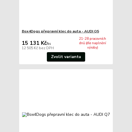
Box4Dogs přepravní klec do auta - AUDI Q5
21-28 pracovních
15 131 Kč
dnů (dle naplnění
/
ks
výroby)
12 505 Kč
bez DPH
Zvolit variantu