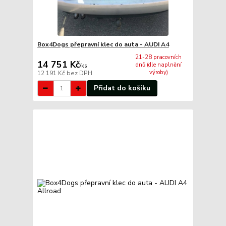
Box4Dogs přepravní klec do auta - AUDI A4
21-28 pracovních
14 751 Kč
dnů (dle naplnění
/
ks
výroby)
12 191 Kč
bez DPH
Přidat do košíku