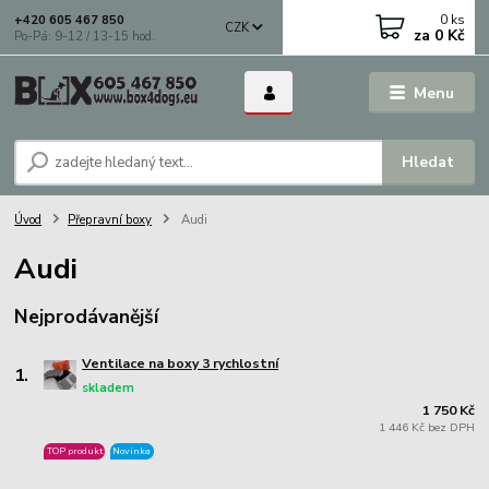
0
ks
+420 605 467 850
CZK
za
0 Kč
Po-Pá: 9-12 / 13-15 hod.
Menu
Hledat
Úvod
Přepravní boxy
Audi
Audi
Nejprodávanější
Ventilace na boxy 3 rychlostní
1.
skladem
1 750 Kč
1 446 Kč bez DPH
TOP produkt
Novinka