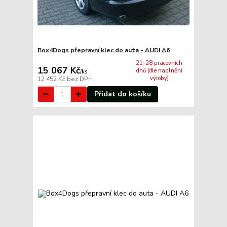
Box4Dogs přepravní klec do auta - AUDI A6
21-28 pracovních
15 067 Kč
dnů (dle naplnění
/
ks
výroby)
12 452 Kč
bez DPH
Přidat do košíku