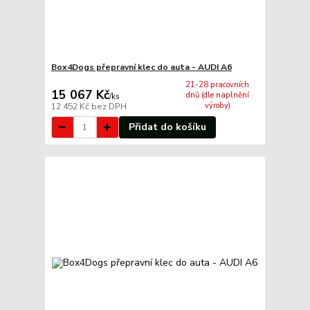
Box4Dogs přepravní klec do auta - AUDI A6
21-28 pracovních
15 067 Kč
dnů (dle naplnění
/
ks
výroby)
12 452 Kč
bez DPH
Přidat do košíku