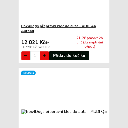
Box4Dogs přepravní klec do auta - AUDI A6
Allroad
21-28 pracovních
12 821 Kč
dnů (dle naplnění
/
ks
výroby)
10 596 Kč
bez DPH
Přidat do košíku
Novinka