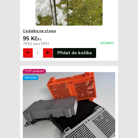
Cedulka na stopu
95 Kč
/
ks
skladem
79 Kč
bez DPH
Přidat do košíku
TOP produkt
Novinka