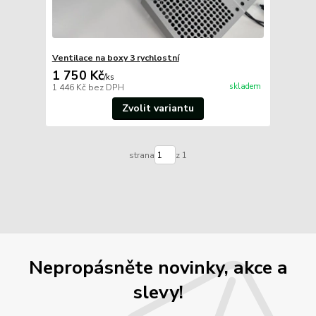
Ventilace na boxy 3 rychlostní
1 750 Kč
/
ks
skladem
1 446 Kč
bez DPH
Zvolit variantu
strana
z 1
Nepropásněte novinky, akce a
slevy!