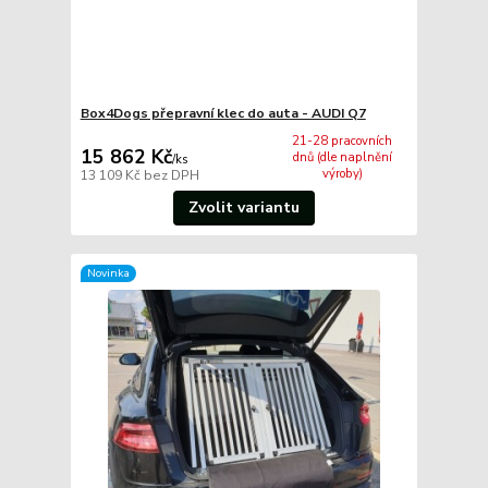
Box4Dogs přepravní klec do auta - AUDI Q7
21-28 pracovních
15 862 Kč
dnů (dle naplnění
/
ks
výroby)
13 109 Kč
bez DPH
Zvolit variantu
Novinka