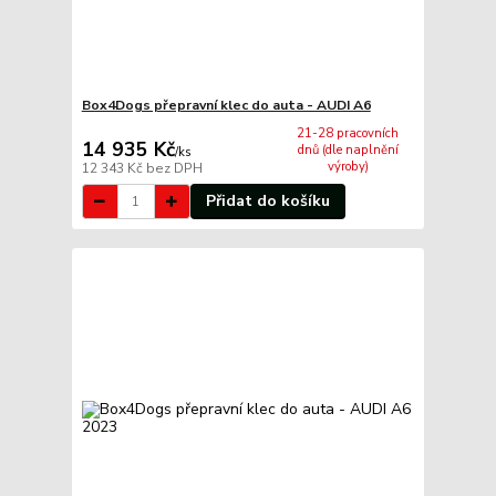
Box4Dogs přepravní klec do auta - AUDI A6
21-28 pracovních
14 935 Kč
dnů (dle naplnění
/
ks
výroby)
12 343 Kč
bez DPH
Přidat do košíku