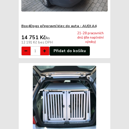
Box4Dogs přepravní klec do auta - AUDI A4
21-28 pracovních
14 751 Kč
dnů (dle naplnění
/
ks
výroby)
12 191 Kč
bez DPH
Přidat do košíku