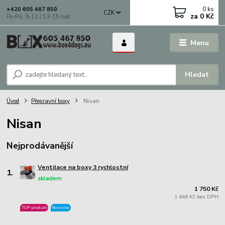
0
ks
+420 605 467 850
CZK
za
0 Kč
Po-Pá: 9-12 / 13-15 hod.
Menu
Hledat
Úvod
Přepravní boxy
Nisan
Nisan
Nejprodávanější
Ventilace na boxy 3 rychlostní
1.
skladem
1 750 Kč
1 446 Kč bez DPH
TOP produkt
Novinka