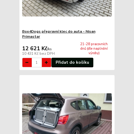
Box4Dogs přepravní klec do auta - Nisan
Primastar
21-28 pracovních
12 621 Kč
dnů (dle naplnění
/
ks
výroby)
10 431 Kč
bez DPH
Přidat do košíku