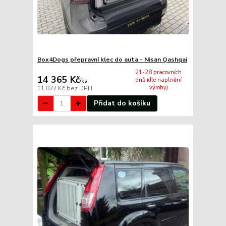
Box4Dogs přepravní klec do auta - Nisan Qashqai
21-28 pracovních
14 365 Kč
dnů (dle naplnění
/
ks
výroby)
11 872 Kč
bez DPH
Přidat do košíku