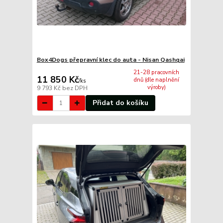
Box4Dogs přepravní klec do auta - Nisan Qashqai
21-28 pracovních
11 850 Kč
dnů (dle naplnění
/
ks
výroby)
9 793 Kč
bez DPH
Přidat do košíku