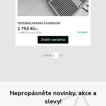
Ventilace na boxy 3 rychlostní
1 750 Kč
/
ks
skladem
1 446 Kč
bez DPH
Zvolit variantu
strana
z 1
Nepropásněte novinky, akce a
slevy!