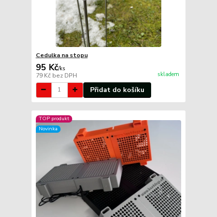
Cedulka na stopu
95 Kč
/
ks
skladem
79 Kč
bez DPH
Přidat do košíku
TOP produkt
Novinka