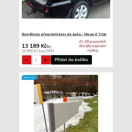
Box4Dogs přepravní klec do auta - Nisan X Trial
21-28 pracovních
13 189 Kč
dnů (dle naplnění
/
ks
výroby)
10 900 Kč
bez DPH
Přidat do košíku
Novinka