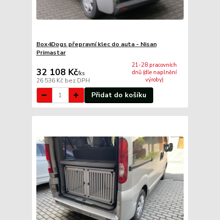
Box4Dogs přepravní klec do auta - Nisan
Primastar
21-28 pracovních
32 108 Kč
dnů (dle naplnění
/
ks
výroby)
26 536 Kč
bez DPH
Přidat do košíku