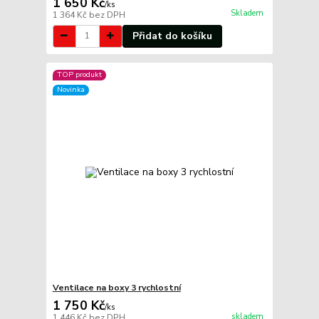
1 650 Kč
/
ks
Skladem
1 364 Kč
bez DPH
Přidat do košíku
TOP produkt
Novinka
Ventilace na boxy 3 rychlostní
1 750 Kč
/
ks
skladem
1 446 Kč
bez DPH