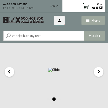
0
ks
+420 605 467 850
CZK
za
0 Kč
Po-Pá: 9-12 / 13-15 hod.
Menu
Hledat