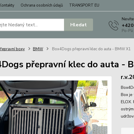
Kontakty
Ochrana osobních údajů
TRANSPORT EU
Nevíte
Hledat
+420
Po-Pá:
řepravní boxy
BMW
Box4Dogs přepravní klec do auta - BMW X1
Dogs přepravní klec do auta -
r.v.
Box4Do
Box je
ELOX. 
ostrým
udržov