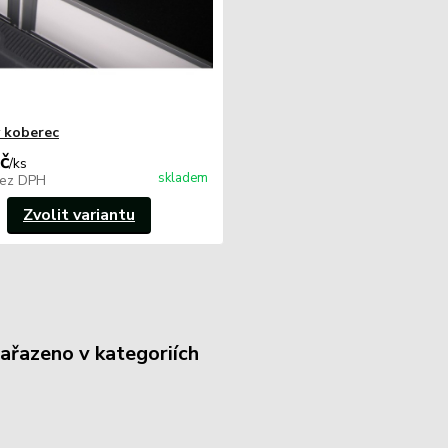
 koberec
č
/
ks
skladem
ez DPH
Zvolit variantu
zařazeno v kategoriích