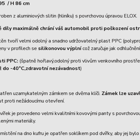
 95 / H 86 cm
roben z aluminiových slitin (hliníku) s povrchovou úpravou ELOX.
 díly maximálně chrání váš automobil proti poškození os
těn tvoří velmi odolný a snadno udržovatelný plast PPC (polyp
eny v profilech se
silikonovou výplní
což zaručuje jak odhlučnění
sti PPC:
(špatně hořlavý,odolný proti vlivům venkovního prostře
ž do -40°C,zdravotní nezávadnost
)
patřen uzamykatelným zámkem se dvěma klíči.
Zámek lze uzav
t proti nežádoucímu otevření.
vířek je provedeno velmi kvalitními kovovými panty s povrchovou 
enými materiály.
místění na dno kufru je opatřen soklíkem pod dvířky, aby jej byl