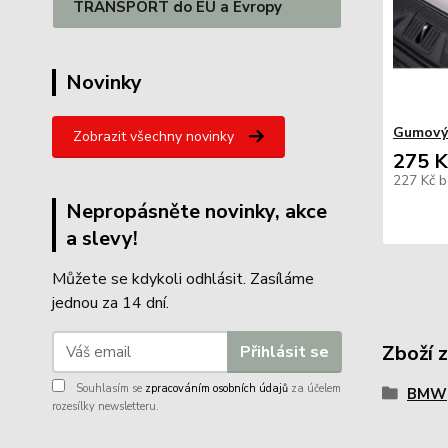
TRANSPORT do EU a Evropy
Novinky
Gumový
Zobrazit všechny novinky
275 K
227 Kč
b
Nepropásněte novinky, akce
a slevy!
Můžete se kdykoli odhlásit. Zasíláme
jednou za 14 dní.
Zboží 
Přihlásit se
Souhlasím se
zpracováním osobních údajů
za účelem
BMW
rozesílky newsletteru.