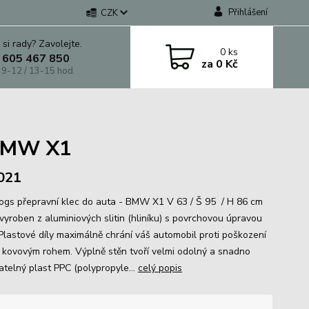
Přihlášení
CZK
 si rady? Zavolejte.
0
ks
 605 467 850
za
0 Kč
 9-12 / 13-15 hod.
 BMW X1
2021
gs přepravní klec do auta - BMW X1 V 63 / Š 95 / H 86 cm
 vyroben z aluminiových slitin (hliníku) s povrchovou úpravou
Plastové díly maximálně chrání váš automobil proti poškození
 kovovým rohem. Výplně stěn tvoří velmi odolný a snadno
atelný plast PPC (polypropyle...
celý popis