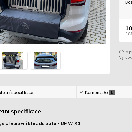
Dos
10
8 8
Číslo p
Výrobc
etní specifikace
Komentáře
0
tní specifikace
s přepravní klec do auta - BMW X1