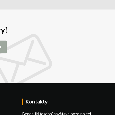
y!
Kontakty
Benda Jiří (osobní návštěva poze po tel.