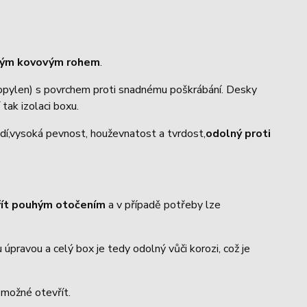
trým kovovým rohem
.
ropylen) s povrchem proti snadnému poškrábání. Desky
 tak izolaci boxu.
dí,vysoká pevnost, houževnatost a tvrdost,
odolný proti
řít pouhým otočením
a v případě potřeby lze
úpravou a celý box je tedy odolný vůči korozi, což je
o možné otevřít.