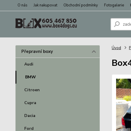
O nás
Jak nakupovat
Obchodní podmínky
Fotogalerie
Úvod
P
Přepravní boxy
Box4
Audi
BMW
Citroen
Cupra
Dacia
Ford