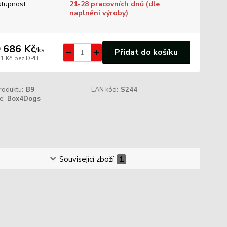
tupnost
21-28 pracovních dnů (dle
naplnění výroby)
 686 Kč
/
ks
Přidat do košíku
31 Kč
bez DPH
roduktu:
B9
EAN kód:
S244
e:
Box4Dogs
Související zboží
1