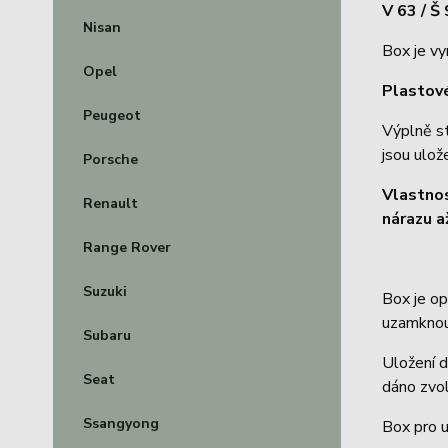
V 63 / Š
Nisan
Box je vy
Opel
Plastové
Peugeot
Výplně s
jsou ulož
Porsche
Vlastno
Renault
nárazu a
Range Rover
Suzuki
Box je o
uzamknou
Subaru
Uložení d
Seat
dáno zvol
Ssangyong
Box pro u