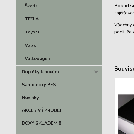
Pokud s
Škoda
zajišťov
TESLA
Všechny č
pocit, že
Toyota
Volvo
Volkswagen
Souvise
Doplňky k boxům
Samolepky PES
Novinky
AKCE / VÝPRODEJ
BOXY SKLADEM !!