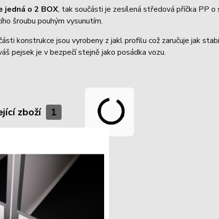
e jedná o 2 BOX
, tak součásti je zesílená středová příčka PP o
acího šroubu pouhým vysunutím.
ásti konstrukce jsou vyrobeny z jakl profilu což zaručuje jak stab
 váš pejsek je v bezpečí stejně jako posádka vozu.
jící zboží
1