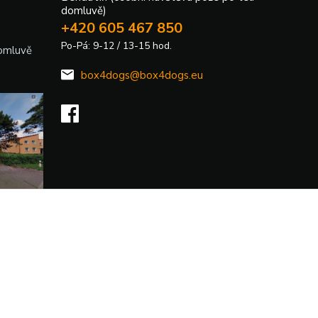
domluvě)
+420 605 467 850
Po-Pá: 9-12 / 13-15 hod.
domluvě
box4dogs@box4dogs.eu
Vytvořeno na
Eshop-rychle.cz