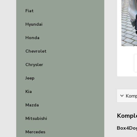
Fiat
Hyundai
Honda
Chevrolet
Chrysler
Jeep
Kia
Kompl
Mazda
Komple
Mitsubishi
Box4Dog
Mercedes