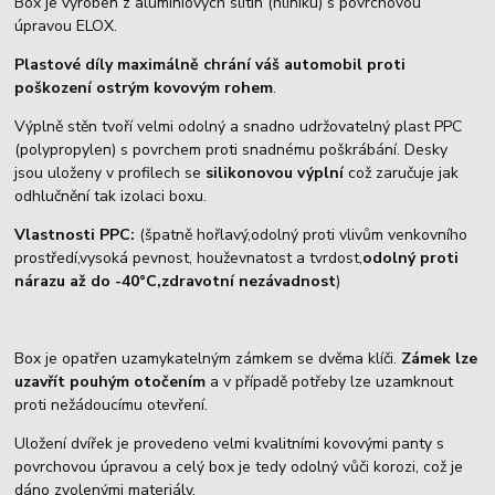
Box je vyroben z aluminiových slitin (hliníku) s povrchovou
úpravou ELOX.
Plastové díly maximálně chrání váš automobil proti
poškození ostrým kovovým rohem
.
Výplně stěn tvoří velmi odolný a snadno udržovatelný plast PPC
(polypropylen) s povrchem proti snadnému poškrábání. Desky
jsou uloženy v profilech se
silikonovou výplní
což zaručuje jak
odhlučnění tak izolaci boxu.
Vlastnosti PPC:
(špatně hořlavý,odolný proti vlivům venkovního
prostředí,vysoká pevnost, houževnatost a tvrdost,
odolný proti
nárazu až do -40°C,zdravotní nezávadnost
)
Box je opatřen uzamykatelným zámkem se dvěma klíči.
Zámek lze
uzavřít pouhým otočením
a v případě potřeby lze uzamknout
proti nežádoucímu otevření.
Uložení dvířek je provedeno velmi kvalitními kovovými panty s
povrchovou úpravou a celý box je tedy odolný vůči korozi, což je
dáno zvolenými materiály.