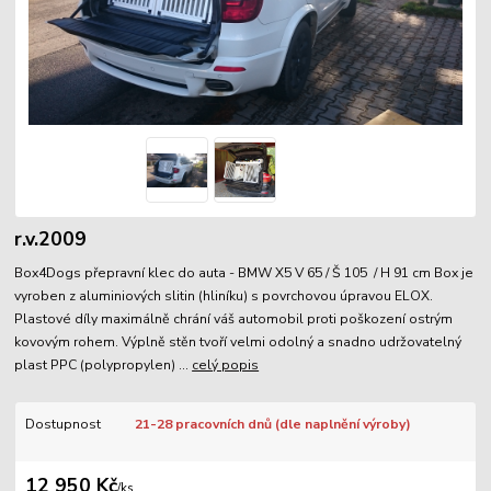
r.v.2009
Box4Dogs přepravní klec do auta - BMW X5 V 65 / Š 105 / H 91 cm Box je
vyroben z aluminiových slitin (hliníku) s povrchovou úpravou ELOX.
Plastové díly maximálně chrání váš automobil proti poškození ostrým
kovovým rohem. Výplně stěn tvoří velmi odolný a snadno udržovatelný
plast PPC (polypropylen) ...
celý popis
Dostupnost
21-28 pracovních dnů (dle naplnění výroby)
12 950 Kč
/
ks