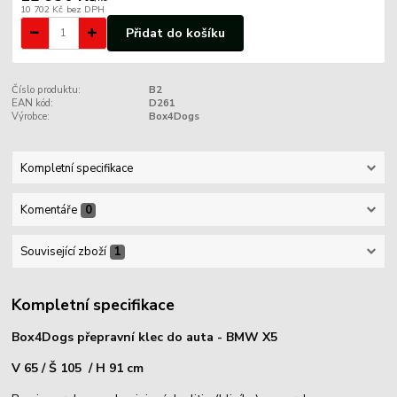
10 702 Kč
bez DPH
Přidat do košíku
Číslo produktu:
B2
EAN kód:
D261
Výrobce:
Box4Dogs
Kompletní specifikace
Komentáře
0
Související zboží
1
Kompletní specifikace
Box4Dogs přepravní klec do auta - BMW X5
V 65 / Š 105 / H 91 cm