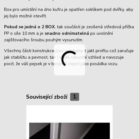
Box pro umístění na dno kufru je opatřen soklíkem pod dvířky, aby
jej bylo možné otevřít.
Pokud se jedná o 2 BOX
, tak součásti je zesílená středová příčka
PP o síle 10 mm a je
snadno odnímatelná
po uvolnění
zajišťovacího šroubu pouhým vysunutím.
Všechny části konstrukce jsou vyrobeny z jakl profilu což zaručuje
jak stabilitu a pevnost, tak i velmi robustní vzhled a navozuje
pocit, že váš pejsek je v bezpečí stejně jako posádka vozu.
Související zboží
1