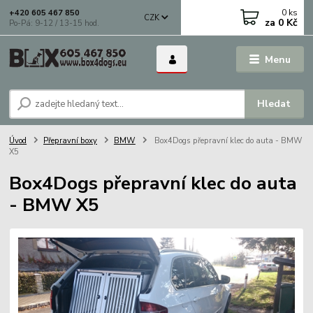
0
ks
+420 605 467 850
CZK
za
0 Kč
Po-Pá: 9-12 / 13-15 hod.
Menu
Hledat
Úvod
Přepravní boxy
BMW
Box4Dogs přepravní klec do auta - BMW
X5
Box4Dogs přepravní klec do auta
- BMW X5