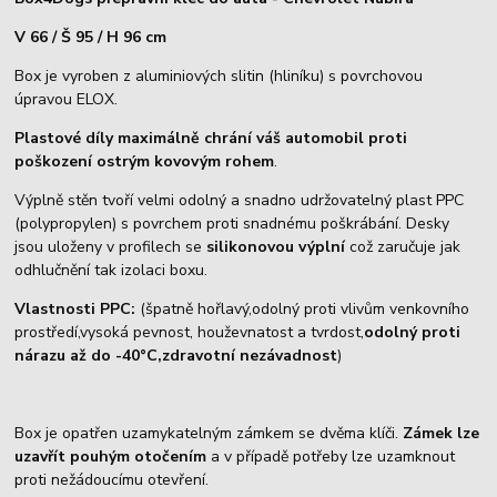
V 66 / Š 95 / H 96 cm
Box je vyroben z aluminiových slitin (hliníku) s povrchovou
úpravou ELOX.
Plastové díly maximálně chrání váš automobil proti
poškození ostrým kovovým rohem
.
Výplně stěn tvoří velmi odolný a snadno udržovatelný plast PPC
(polypropylen) s povrchem proti snadnému poškrábání. Desky
jsou uloženy v profilech se
silikonovou výplní
což zaručuje jak
odhlučnění tak izolaci boxu.
Vlastnosti PPC:
(špatně hořlavý,odolný proti vlivům venkovního
prostředí,vysoká pevnost, houževnatost a tvrdost,
odolný proti
nárazu až do -40°C,zdravotní nezávadnost
)
Box je opatřen uzamykatelným zámkem se dvěma klíči.
Zámek lze
uzavřít pouhým otočením
a v případě potřeby lze uzamknout
proti nežádoucímu otevření.