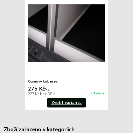
Gumový koberec
275 Kč
/
ks
skladem
227 Kč
bez DPH
Zvolit variantu
Zboží zařazeno v kategoriích