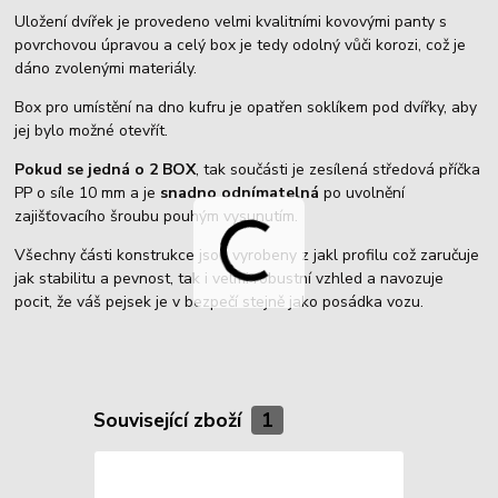
Uložení dvířek je provedeno velmi kvalitními kovovými panty s
povrchovou úpravou a celý box je tedy odolný vůči korozi, což je
dáno zvolenými materiály.
Box pro umístění na dno kufru je opatřen soklíkem pod dvířky, aby
jej bylo možné otevřít.
Pokud se jedná o 2 BOX
, tak součásti je zesílená středová příčka
PP o síle 10 mm a je
snadno odnímatelná
po uvolnění
zajišťovacího šroubu pouhým vysunutím.
Všechny části konstrukce jsou vyrobeny z jakl profilu což zaručuje
jak stabilitu a pevnost, tak i velmi robustní vzhled a navozuje
pocit, že váš pejsek je v bezpečí stejně jako posádka vozu.
Související zboží
1