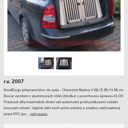
r.v. 2007
Box4Dogs přepravní klec do auta - Chevrolet Nubira V 66 / Š 95 / H 96 cm
Box je vyroben z aluminiových slitin (hliníku) s povrchovou úpravou ELOX.
Plastové díly maximálně chrání váš automobil proti poškození ostrým
kovovým rohem. Výplně stěn tvoří velmi odolný a snadno udržovatelný
plast PPC (po...
celý popis