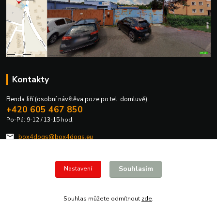
Kontakty
Benda Jiří (osobní návštěva poze po tel. domluvě)
+420 605 467 850
Po-Pá: 9-12 / 13-15 hod.
box4dogs@box4dogs.eu
Souhlasím
Nastavení
Souhlas můžete odmítnout
zde
.
Vytvořeno na
Eshop-rychle.cz