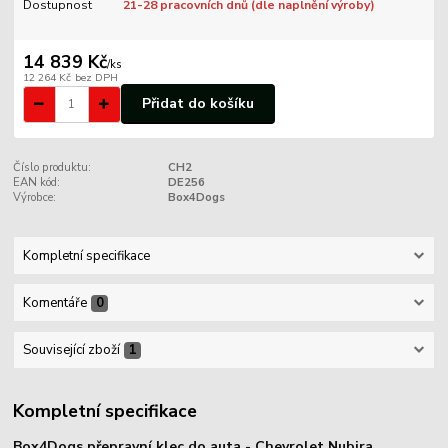
Dostupnost
21-28 pracovních dnů (dle naplnění výroby)
14 839 Kč
/
ks
12 264 Kč
bez DPH
Přidat do košíku
Číslo produktu:
CH2
EAN kód:
DE256
Výrobce:
Box4Dogs
Kompletní specifikace
Komentáře
0
Související zboží
1
Kompletní specifikace
Box4Dogs přepravní klec do auta - Chevrolet Nubira