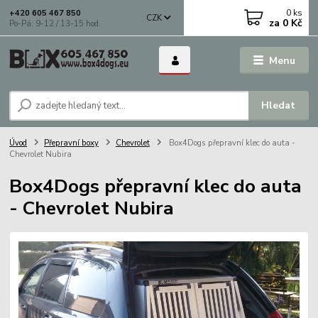
0
ks
+420 605 467 850
CZK
za
0 Kč
Po-Pá: 9-12 / 13-15 hod.
Menu
Hledat
Úvod
Přepravní boxy
Chevrolet
Box4Dogs přepravní klec do auta -
Chevrolet Nubira
Box4Dogs přepravní klec do auta
- Chevrolet Nubira