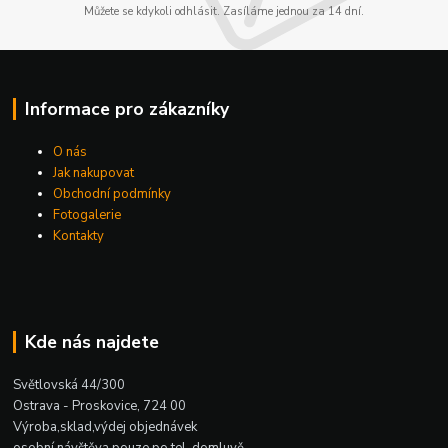
Můžete se kdykoli odhlásit. Zasíláme jednou za 14 dní.
Informace pro zákazníky
O nás
Jak nakupovat
Obchodní podmínky
Fotogalerie
Kontakty
Kde nás najdete
Světlovská 44/300
Ostrava - Proskovice, 724 00
Výroba,sklad,výdej objednávek
osobní návštěva pouze po tel. domluvě