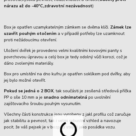
nárazu až do -40°C,zdravotní nezávadnost
)
Box je opatřen uzamykatelným zámkem se dvěma klíči.
Zámek lze
uzavřít pouhým otočením
a v případě potřeby lze uzamknout
proti nežádoucímu otevření.
Uložení dvířek je provedeno velmi kvalitními kovovými panty s
povrchovou úpravou a celý box je tedy odolný vůči korozi, což je
dáno zvolenými materiály.
Box pro umístění na dno kufru je opatřen soklíkem pod dvířky, aby
jej bylo možné otevřít.
Pokud se jedná o 2 BOX
, tak součásti je zesílená středová příčka
PP o síle 10 mm a je
snadno odnímatelná
po uvolnění
zajišťovacího šroubu pouhým vysunutím.
Všechny části konstrukce jsou vyrobeny z jakl profilu což zaručuje
jak stabilitu a pevnost, tak i velmi robustní vzhled a navozuje
pocit, že váš pejsek je v bezpečí stejně jako posádka vozu.