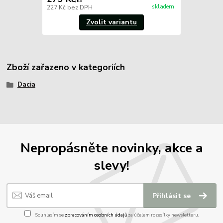
/
ks
skladem
227 Kč
bez DPH
Zvolit variantu
Zboží zařazeno v kategoriích
Dacia
Nepropásněte novinky, akce a
slevy!
Přihlásit se
Souhlasím se
zpracováním osobních údajů
za účelem rozesílky newsletteru.