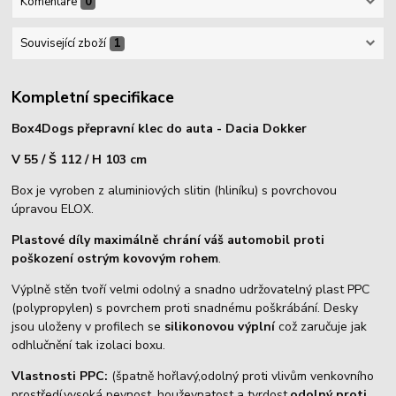
Komentáře
0
Související zboží
1
Kompletní specifikace
Box4Dogs přepravní klec do auta - Dacia Dokker
V 55 / Š 112 / H 103 cm
Box je vyroben z aluminiových slitin (hliníku) s povrchovou
úpravou ELOX.
Plastové díly maximálně chrání váš automobil proti
poškození ostrým kovovým rohem
.
Výplně stěn tvoří velmi odolný a snadno udržovatelný plast PPC
(polypropylen) s povrchem proti snadnému poškrábání. Desky
jsou uloženy v profilech se
silikonovou výplní
což zaručuje jak
odhlučnění tak izolaci boxu.
Vlastnosti PPC:
(špatně hořlavý,odolný proti vlivům venkovního
prostředí,vysoká pevnost, houževnatost a tvrdost,
odolný proti