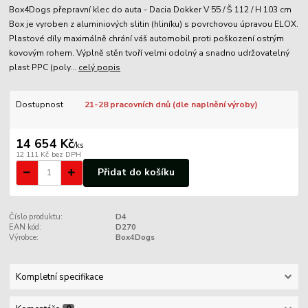
Box4Dogs přepravní klec do auta - Dacia Dokker V 55 / Š 112 / H 103 cm
Box je vyroben z aluminiových slitin (hliníku) s povrchovou úpravou ELOX.
Plastové díly maximálně chrání váš automobil proti poškození ostrým
kovovým rohem. Výplně stěn tvoří velmi odolný a snadno udržovatelný
plast PPC (poly...
celý popis
Dostupnost
21-28 pracovních dnů (dle naplnění výroby)
14 654 Kč
/
ks
12 111 Kč
bez DPH
Přidat do košíku
Číslo produktu:
D4
EAN kód:
D270
Výrobce:
Box4Dogs
Kompletní specifikace