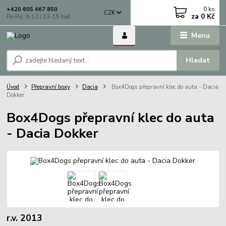
0
ks
+420 605 467 850
CZK
za
0 Kč
Po-Pá: 9-12 / 13-15 hod.
Menu
Hledat
Úvod
Přepravní boxy
Dacia
Box4Dogs přepravní klec do auta - Dacia
Dokker
Box4Dogs přepravní klec do auta
- Dacia Dokker
r.v. 2013