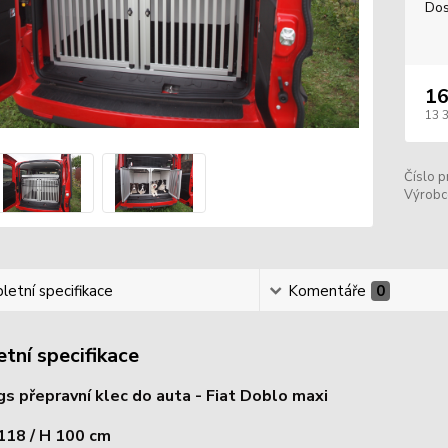
Dos
16
13 
Číslo p
Výrobc
etní specifikace
Komentáře
0
tní specifikace
 přepravní klec do auta - Fiat Doblo maxi
 118 / H 100 cm