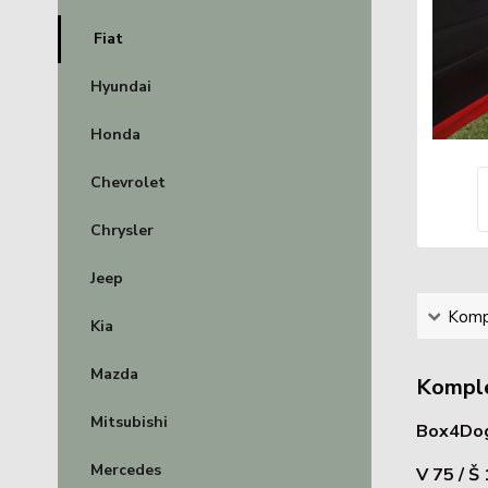
Fiat
Hyundai
Honda
Chevrolet
Chrysler
Jeep
Kompl
Kia
Mazda
Komple
Mitsubishi
Box4Dogs
Mercedes
V 75 / Š