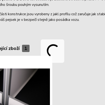
acího šroubu pouhým vysunutím.
ásti konstrukce jsou vyrobeny z jakl profilu což zaručuje jak stab
 váš pejsek je v bezpečí stejně jako posádka vozu.
jící zboží
1