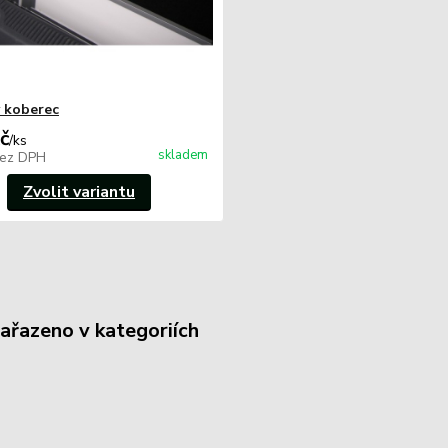
 koberec
č
/
ks
skladem
ez DPH
Zvolit variantu
zařazeno v kategoriích