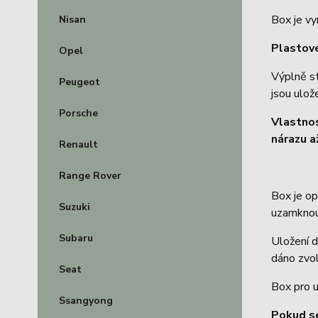
Box je vy
Nisan
Plastové
Opel
Výplně s
Peugeot
jsou ulož
Porsche
Vlastno
nárazu a
Renault
Range Rover
Box je o
Suzuki
uzamknou
Subaru
Uložení d
dáno zvol
Seat
Box pro u
Ssangyong
Pokud s