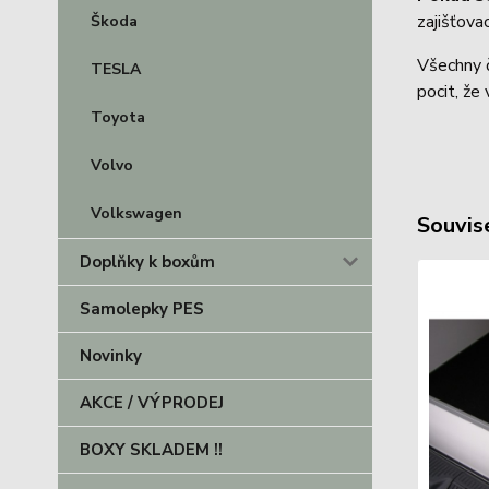
zajišťov
Škoda
Všechny č
TESLA
pocit, že
Toyota
Volvo
Volkswagen
Souvise
Doplňky k boxům
Samolepky PES
Novinky
AKCE / VÝPRODEJ
BOXY SKLADEM !!