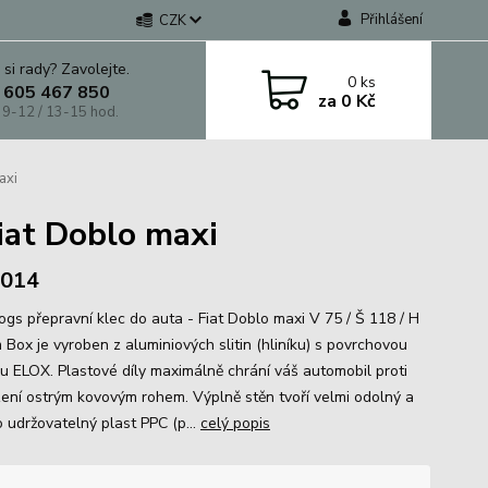
Přihlášení
CZK
 si rady? Zavolejte.
0
ks
 605 467 850
za
0 Kč
 9-12 / 13-15 hod.
axi
iat Doblo maxi
 2014
gs přepravní klec do auta - Fiat Doblo maxi V 75 / Š 118 / H
 Box je vyroben z aluminiových slitin (hliníku) s povrchovou
u ELOX. Plastové díly maximálně chrání váš automobil proti
ení ostrým kovovým rohem. Výplně stěn tvoří velmi odolný a
 udržovatelný plast PPC (p...
celý popis