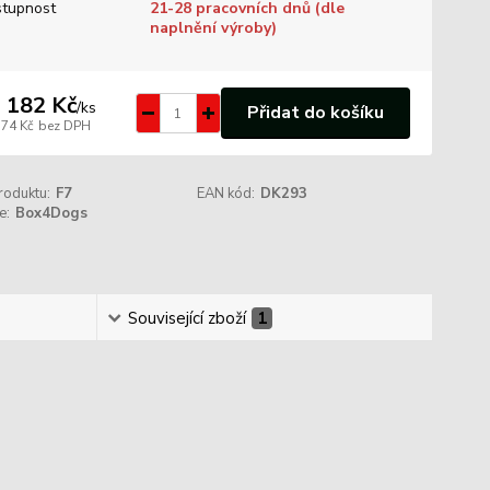
tupnost
21-28 pracovních dnů (dle
naplnění výroby)
 182 Kč
/
ks
Přidat do košíku
374 Kč
bez DPH
roduktu:
F7
EAN kód:
DK293
e:
Box4Dogs
Související zboží
1