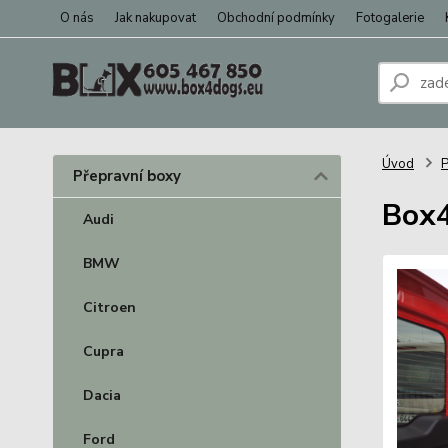
O nás
Jak nakupovat
Obchodní podmínky
Fotogalerie
Úvod
P
Přepravní boxy
Box4
Audi
BMW
Citroen
Cupra
Dacia
Ford