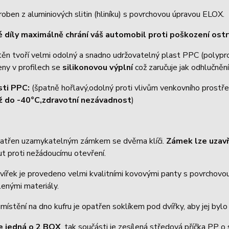
roben z aluminiových slitin (hliníku) s povrchovou úpravou ELOX.
 díly maximálně chrání váš automobil proti poškození os
těn tvoří velmi odolný a snadno udržovatelný plast PPC (polyp
eny v profilech se
silikonovou výplní
což zaručuje jak odhlučnění
sti PPC:
(špatně hořlavý,odolný proti vlivům venkovního prostře
ž do -40°C,zdravotní nezávadnost
)
patřen uzamykatelným zámkem se dvěma klíči.
Zámek lze uzav
t proti nežádoucímu otevření.
vířek je provedeno velmi kvalitními kovovými panty s povrchovou 
enými materiály.
místění na dno kufru je opatřen soklíkem pod dvířky, aby jej byl
e jedná o 2 BOX
, tak součásti je zesílená středová příčka PP o