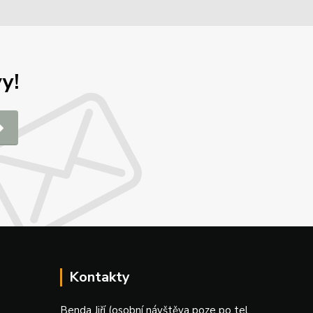
y!
Kontakty
Benda Jiří (osobní návštěva poze po tel.