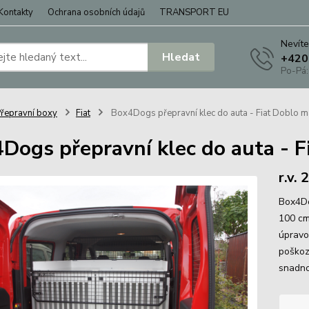
Kontakty
Ochrana osobních údajů
TRANSPORT EU
Nevíte
Hledat
+420
Po-Pá:
řepravní boxy
Fiat
Box4Dogs přepravní klec do auta - Fiat Doblo m
Dogs přepravní klec do auta - F
r.v.
Box4Do
100 cm
úpravo
poškoz
snadno