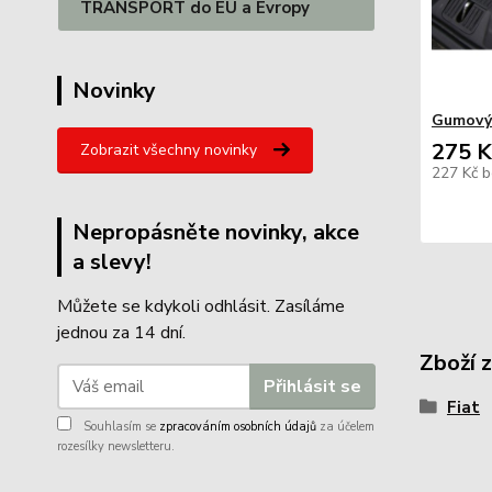
TRANSPORT do EU a Evropy
Novinky
Gumový
275 K
Zobrazit všechny novinky
227 Kč
b
Nepropásněte novinky, akce
a slevy!
Můžete se kdykoli odhlásit. Zasíláme
jednou za 14 dní.
Zboží 
Přihlásit se
Fiat
Souhlasím se
zpracováním osobních údajů
za účelem
rozesílky newsletteru.