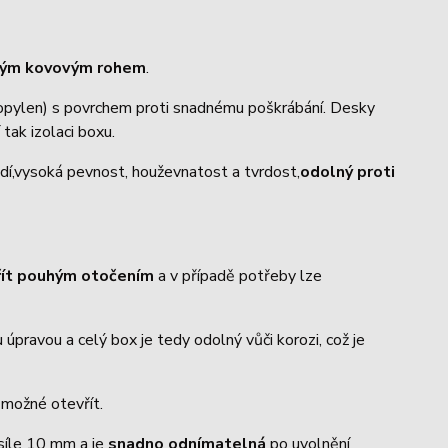
trým kovovým rohem
.
ropylen) s povrchem proti snadnému poškrábání. Desky
 tak izolaci boxu.
dí,vysoká pevnost, houževnatost a tvrdost,
odolný proti
řít pouhým otočením
a v případě potřeby lze
úpravou a celý box je tedy odolný vůči korozi, což je
o možné otevřít.
 síle 10 mm a je
snadno odnímatelná
po uvolnění