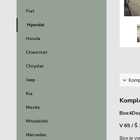
Fiat
Hyundai
Honda
Chevrolet
Chrysler
Jeep
Kompl
Kia
Komple
Mazda
Box4Dogs
Mitsubishi
V 65 / Š
Mercedes
Box je vy