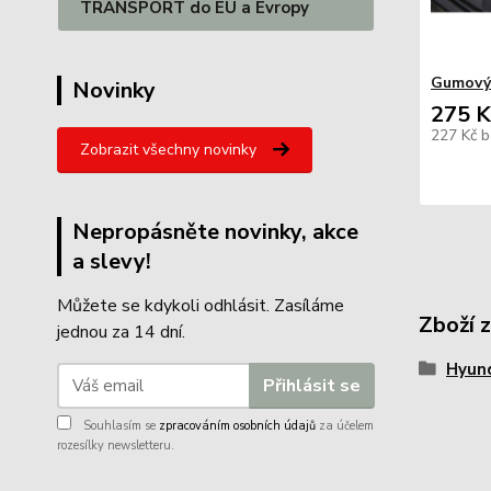
TRANSPORT do EU a Evropy
Gumový
Novinky
275 K
227 Kč
b
Zobrazit všechny novinky
Nepropásněte novinky, akce
a slevy!
Můžete se kdykoli odhlásit. Zasíláme
Zboží 
jednou za 14 dní.
Hyun
Přihlásit se
Souhlasím se
zpracováním osobních údajů
za účelem
rozesílky newsletteru.