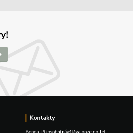
y!
Kontakty
Benda Jiří (osobní návštěva poze po tel.