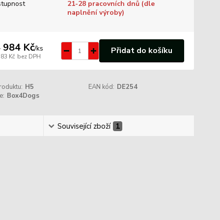
tupnost
21-28 pracovních dnů (dle
naplnění výroby)
 984 Kč
/
ks
Přidat do košíku
383 Kč
bez DPH
roduktu:
H5
EAN kód:
DE254
e:
Box4Dogs
Související zboží
1