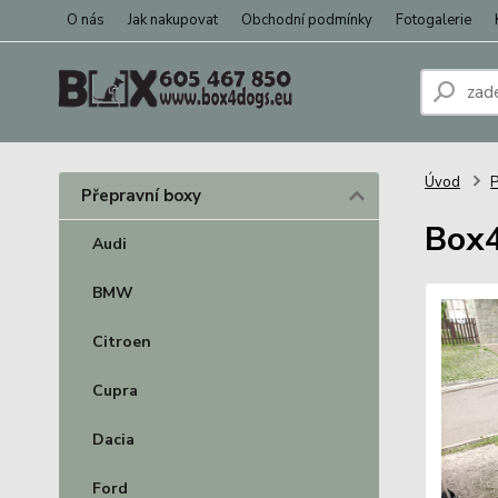
O nás
Jak nakupovat
Obchodní podmínky
Fotogalerie
Úvod
P
Přepravní boxy
Box4
Audi
BMW
Citroen
Cupra
Dacia
Ford