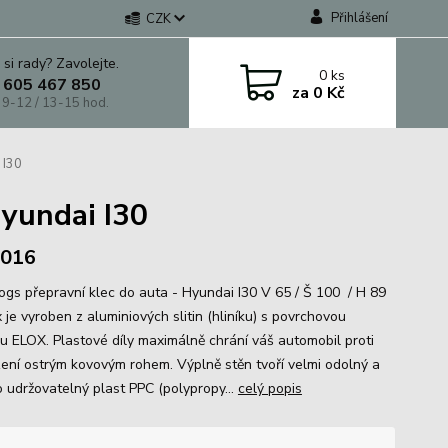
Přihlášení
CZK
 si rady? Zavolejte.
0
ks
 605 467 850
za
0 Kč
 9-12 / 13-15 hod.
 I30
Hyundai I30
 2016
gs přepravní klec do auta - Hyundai I30 V 65 / Š 100 / H 89
je vyroben z aluminiových slitin (hliníku) s povrchovou
u ELOX. Plastové díly maximálně chrání váš automobil proti
ení ostrým kovovým rohem. Výplně stěn tvoří velmi odolný a
 udržovatelný plast PPC (polypropy...
celý popis