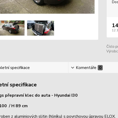
Dos
14
12 
Číslo p
Výrobc
etní specifikace
Komentáře
0
tní specifikace
 přepravní klec do auta - Hyundai I30
 100 / H 89 cm
roben z aluminiových slitin (hliníku) s povrchovou úpravou ELOX.