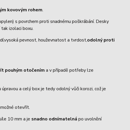
trým kovovým rohem
.
ropylen) s povrchem proti snadnému poškrábání. Desky
 tak izolaci boxu.
dí,vysoká pevnost, houževnatost a tvrdost,
odolný proti
řít pouhým otočením
a v případě potřeby lze
úpravou a celý box je tedy odolný vůči korozi, což je
o možné otevřít.
 síle 10 mm a je
snadno odnímatelná
po uvolnění