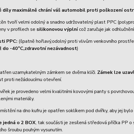
 díly maximálně chrání váš automobil proti poškození os
těn tvoří velmi odolný a snadno udržovatelný plast PPC (polyp
eny v profilech se
silikonovou výplní
což zaručuje jak odhlučnění
sti PPC:
(špatně hořlavý,odolný proti vlivům venkovního prostře
ž do -40°C,zdravotní nezávadnost
)
patřen uzamykatelným zámkem se dvěma klíči.
Zámek lze uzav
t proti nežádoucímu otevření.
vířek je provedeno velmi kvalitními kovovými panty s povrchovou 
enými materiály.
místění na dno kufru je opatřen soklíkem pod dvířky, aby jej byl
e jedná o 2 BOX
, tak součásti je zesílená středová příčka PP o
acího šroubu pouhým vysunutím.