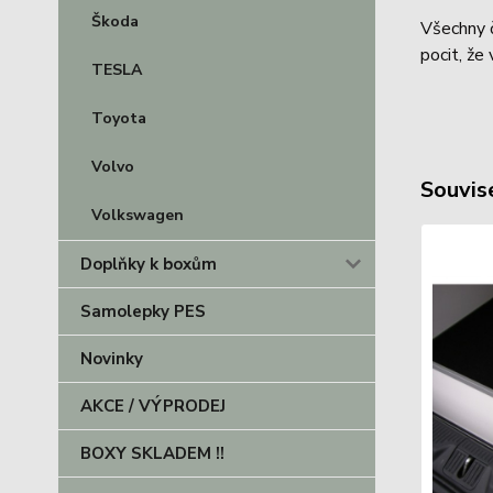
Škoda
Všechny č
pocit, že
TESLA
Toyota
Volvo
Souvise
Volkswagen
Doplňky k boxům
Samolepky PES
Novinky
AKCE / VÝPRODEJ
BOXY SKLADEM !!