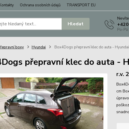
Kontakty
Ochrana osobních údajů
TRANSPORT EU
Nevíte
Hledat
+420
Po-Pá:
řepravní boxy
Hyundai
Box4Dogs přepravní klec do auta - Hyundai
Dogs přepravní klec do auta - 
r.v.
Box4Do
cm Box 
úpravo
poškoz
snadno