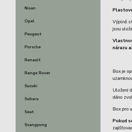
Nisan
Plastové
Opel
Výplně s
jsou ulož
Peugeot
Vlastno
Porsche
nárazu a
Renault
Box je o
Range Rover
uzamknou
Suzuki
Uložení d
dáno zvol
Subaru
Box pro u
Seat
Pokud s
Ssangyong
zajišťov