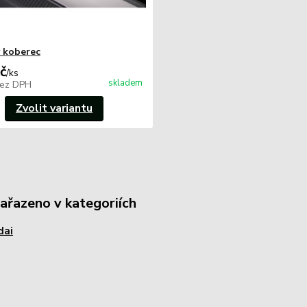
 koberec
č
/
ks
skladem
ez DPH
Zvolit variantu
zařazeno v kategoriích
dai