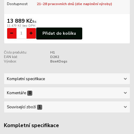
Dostupnost
21-28 pracovních dnů (dle naplnění výroby)
13 889 Kč
/
ks
11 479 Kč
bez DPH
Přidat do košíku
Číslo produktu:
H1
EAN kód:
D262
Výrobce:
Box4Dogs
Kompletní specifikace
Komentáře
0
Související zboží
1
Kompletní specifikace