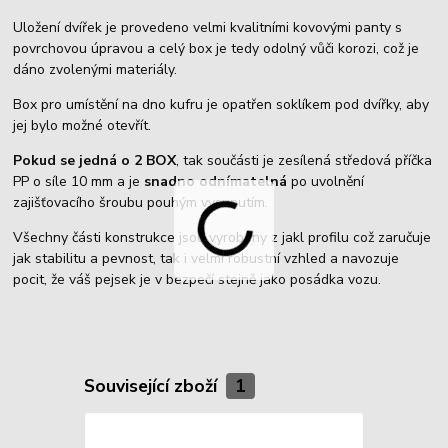
Uložení dvířek je provedeno velmi kvalitními kovovými panty s
povrchovou úpravou a celý box je tedy odolný vůči korozi, což je
dáno zvolenými materiály.
Box pro umístění na dno kufru je opatřen soklíkem pod dvířky, aby
jej bylo možné otevřít.
Pokud se jedná o 2 BOX
, tak součásti je zesílená středová příčka
PP o síle 10 mm a je
snadno odnímatelná
po uvolnění
zajišťovacího šroubu pouhým vysunutím.
Všechny části konstrukce jsou vyrobeny z jakl profilu což zaručuje
jak stabilitu a pevnost, tak i velmi robustní vzhled a navozuje
pocit, že váš pejsek je v bezpečí stejně jako posádka vozu.
Související zboží
1