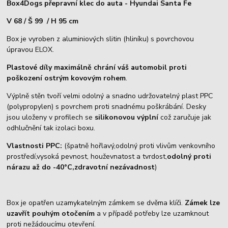
Box4Dogs přepravní klec do auta - Hyundai Santa Fe
V 68 / Š 99 / H 95 cm
Box je vyroben z aluminiových slitin (hliníku) s povrchovou
úpravou ELOX.
Plastové díly maximálně chrání váš automobil proti
poškození ostrým kovovým rohem
.
Výplně stěn tvoří velmi odolný a snadno udržovatelný plast PPC
(polypropylen) s povrchem proti snadnému poškrábání. Desky
jsou uloženy v profilech se
silikonovou výplní
což zaručuje jak
odhlučnění tak izolaci boxu.
Vlastnosti PPC:
(špatně hořlavý,odolný proti vlivům venkovního
prostředí,vysoká pevnost, houževnatost a tvrdost,
odolný proti
nárazu až do -40°C,zdravotní nezávadnost
)
Box je opatřen uzamykatelným zámkem se dvěma klíči.
Zámek lze
uzavřít pouhým otočením
a v případě potřeby lze uzamknout
proti nežádoucímu otevření.