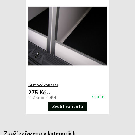
Gumový koberec
275 Kč
/
ks
skladem
227 Kč
bez DPH
Zvolit variantu
Zboží zařazeno v kategoriích