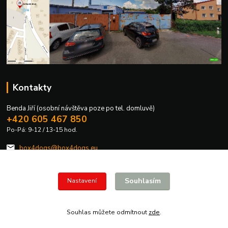
Kontakty
Benda Jiří (osobní návštěva poze po tel. domluvě)
+420 605 467 850
Po-Pá: 9-12 / 13-15 hod.
box4dogs@box4dogs.eu
Souhlasím
Nastavení
Souhlas můžete odmítnout
zde
.
Vytvořeno na
Eshop-rychle.cz