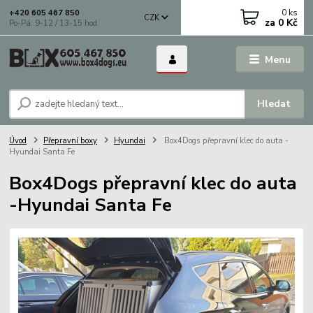
0
ks
+420 605 467 850
CZK
za
0 Kč
Po-Pá: 9-12 / 13-15 hod.
Menu
Hledat
Úvod
Přepravní boxy
Hyundai
Box4Dogs přepravní klec do auta -
Hyundai Santa Fe
Box4Dogs přepravní klec do auta
-Hyundai Santa Fe