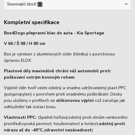
Související zboží
1
Kompletní specifikace
Box4Dogs přepravní klec do auta - Kia Sportage
V 66 / Š 98 / H 80 cm
Box je vyroben z aluminiových slitin (hliníku) s povrchovou
úpravou ELOX.
Plastové díly maximálně chrání váš automobil proti
poškození ostrým kovovým rohem
.
Výplně stěn tvoří velmi odolný a snadno udržovatelný plast PPC
(polypropylen) s povrchem proti snadnému poškrábání. Desky
jsou uloženy v profilech se
silikonovou výplní
což zaručuje jak
odhlučnění tak izolaci boxu.
Vlastnosti PPC:
(špatně hořlavý,odolný proti vlivům venkovního
prostředí,vysoká pevnost, houževnatost a tvrdost,
odolný proti
nárazu až do -40°C,zdravotní nezávadnost
)