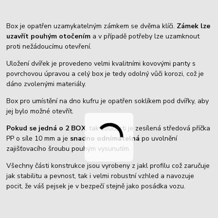
Box je opatřen uzamykatelným zámkem se dvěma klíči.
Zámek lze
uzavřít pouhým otočením
a v případě potřeby lze uzamknout
proti nežádoucímu otevření.
Uložení dvířek je provedeno velmi kvalitními kovovými panty s
povrchovou úpravou a celý box je tedy odolný vůči korozi, což je
dáno zvolenými materiály.
Box pro umístění na dno kufru je opatřen soklíkem pod dvířky, aby
jej bylo možné otevřít.
Pokud se jedná o 2 BOX
, tak součásti je zesílená středová příčka
PP o síle 10 mm a je
snadno odnímatelná
po uvolnění
zajišťovacího šroubu pouhým vysunutím.
Všechny části konstrukce jsou vyrobeny z jakl profilu což zaručuje
jak stabilitu a pevnost, tak i velmi robustní vzhled a navozuje
pocit, že váš pejsek je v bezpečí stejně jako posádka vozu.