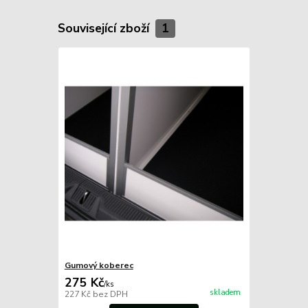
Související zboží
1
Gumový koberec
275 Kč
/
ks
skladem
227 Kč
bez DPH