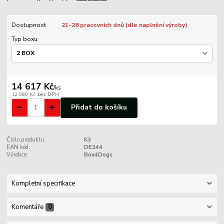
Dostupnost
21-28 pracovních dnů (dle naplnění výroby)
Typ boxu
14 617 Kč
/
ks
12 080 Kč
bez DPH
Přidat do košíku
Číslo produktu:
K3
EAN kód:
DE244
Výrobce:
Box4Dogs
Kompletní specifikace
Komentáře
0