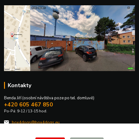
Kontakty
Benda Jiří (osobní návštěva poze po tel. domluvě)
+420 605 467 850
Po-Pá: 9-12 / 13-15 hod.
box4dogs@box4dogs.eu