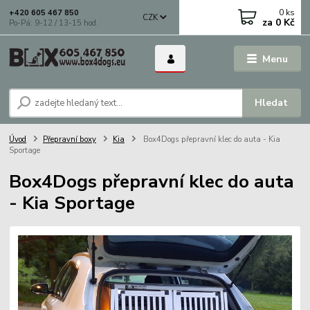
0
ks
+420 605 467 850
CZK
za
0 Kč
Po-Pá: 9-12 / 13-15 hod.
Menu
Hledat
Úvod
Přepravní boxy
Kia
Box4Dogs přepravní klec do auta - Kia
Sportage
Box4Dogs přepravní klec do auta
- Kia Sportage