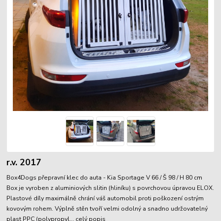
r.v. 2017
Box4Dogs přepravní klec do auta - Kia Sportage V 66 / Š 98 / H 80 cm
Box je vyroben z aluminiových slitin (hliníku) s povrchovou úpravou ELOX.
Plastové díly maximálně chrání váš automobil proti poškození ostrým
kovovým rohem. Výplně stěn tvoří velmi odolný a snadno udržovatelný
plast PPC (polypropyl...
celý popis