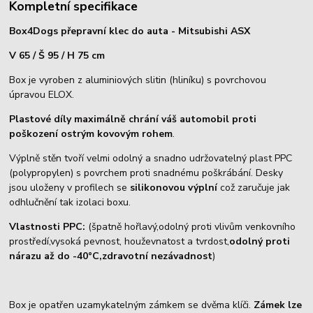
Kompletní specifikace
Box4Dogs přepravní klec do auta - Mitsubishi ASX
V 65 / Š 95 / H 75 cm
Box je vyroben z aluminiových slitin (hliníku) s povrchovou
úpravou ELOX.
Plastové díly maximálně chrání váš automobil proti
poškození ostrým kovovým rohem
.
Výplně stěn tvoří velmi odolný a snadno udržovatelný plast PPC
(polypropylen) s povrchem proti snadnému poškrábání. Desky
jsou uloženy v profilech se
silikonovou výplní
což zaručuje jak
odhlučnění tak izolaci boxu.
Vlastnosti PPC:
(špatně hořlavý,odolný proti vlivům venkovního
prostředí,vysoká pevnost, houževnatost a tvrdost,
odolný proti
nárazu až do -40°C,zdravotní nezávadnost
)
Box je opatřen uzamykatelným zámkem se dvěma klíči.
Zámek lze