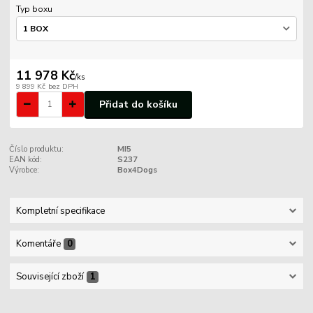
Typ boxu
11 978 Kč
/
ks
9 899 Kč
bez DPH
Přidat do košíku
Číslo produktu:
MI5
EAN kód:
S237
Výrobce:
Box4Dogs
Kompletní specifikace
Komentáře
0
Související zboží
1