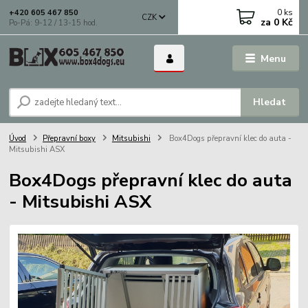
0
ks
+420 605 467 850
CZK
za
0 Kč
Po-Pá: 9-12 / 13-15 hod.
Menu
Hledat
Úvod
Přepravní boxy
Mitsubishi
Box4Dogs přepravní klec do auta -
Mitsubishi ASX
Box4Dogs přepravní klec do auta
- Mitsubishi ASX