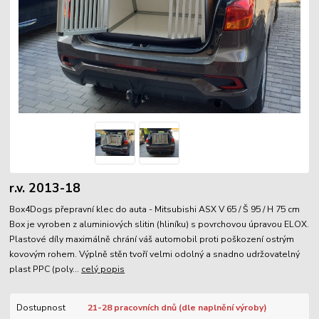
r.v. 2013-18
Box4Dogs přepravní klec do auta - Mitsubishi ASX V 65 / Š 95 / H 75 cm
Box je vyroben z aluminiových slitin (hliníku) s povrchovou úpravou ELOX.
Plastové díly maximálně chrání váš automobil proti poškození ostrým
kovovým rohem. Výplně stěn tvoří velmi odolný a snadno udržovatelný
plast PPC (poly...
celý popis
Dostupnost
21-28 pracovních dnů (dle naplnění výroby)