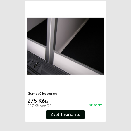
Gumový koberec
275 Kč
/
ks
skladem
227 Kč
bez DPH
Zvolit variantu