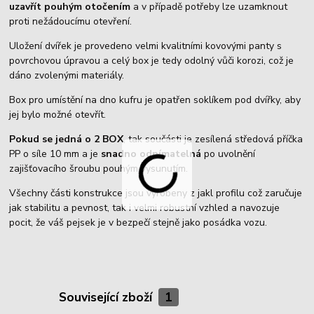
uzavřít pouhým otočením
a v případě potřeby lze uzamknout
proti nežádoucímu otevření.
Uložení dvířek je provedeno velmi kvalitními kovovými panty s
povrchovou úpravou a celý box je tedy odolný vůči korozi, což je
dáno zvolenými materiály.
Box pro umístění na dno kufru je opatřen soklíkem pod dvířky, aby
jej bylo možné otevřít.
Pokud se jedná o 2 BOX
, tak součásti je zesílená středová příčka
PP o síle 10 mm a je
snadno odnímatelná
po uvolnění
zajišťovacího šroubu pouhým vysunutím.
Všechny části konstrukce jsou vyrobeny z jakl profilu což zaručuje
jak stabilitu a pevnost, tak i velmi robustní vzhled a navozuje
pocit, že váš pejsek je v bezpečí stejně jako posádka vozu.
Související zboží
1