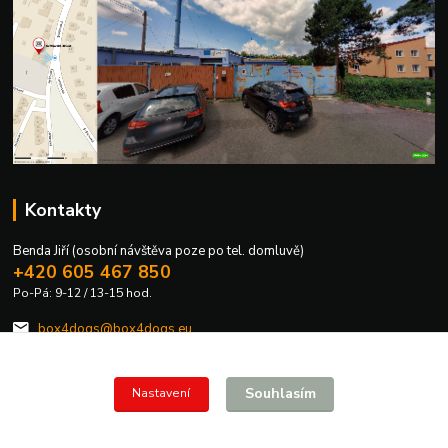
Kontakty
Benda Jiří (osobní návštěva poze po tel. domluvě)
+420 605 467 850
Po-Pá: 9-12 / 13-15 hod.
box4dogs@box4dogs.eu
Souhlasím
Nastavení