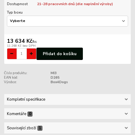
Dostupnost
21-28 pracovních dnů (dle naplnění výroby)
Typ boxu
13 634 Kč
/
ks
11 268 Kč
bez DPH
Přidat do košíku
Číslo produktu:
MI3
EAN kód:
D265
Výrobce:
Box4Dogs
Kompletní specifikace
Komentáře
0
Související zboží
1