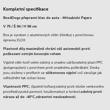
Kompletní specifikace
Box4Dogs přepravní klec do auta - Mitsubishi Pajero
V 75 / Š 94 / H 96 cm
Box je vyroben z aluminiových slitin (hliníku) s povrchovou
úpravou ELOX.
Plastové díly maximálně chrání váš automobil proti
poškození ostrým kovovým rohem
.
Výplně stěn tvoří velmi odolný a snadno udržovatelný plast PPC
(polypropylen) s povrchem proti snadnému poškrábání. Desky
jsou uloženy v profilech se
silikonovou výplní
což zaručuje jak
odhlučnění tak izolaci boxu.
Vlastnosti PPC:
(špatně hořlavý,odolný proti vlivům venkovního
prostředí,vysoká pevnost, houževnatost a tvrdost,
odolný proti
nárazu až do -40°C,zdravotní nezávadnost
)