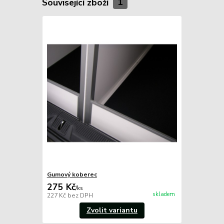
Související zboží
1
Gumový koberec
275 Kč
/
ks
skladem
227 Kč
bez DPH
Zvolit variantu