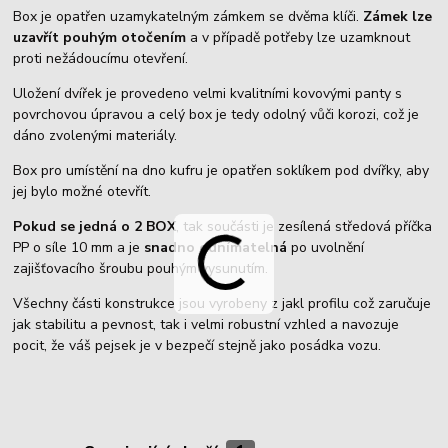
Box je opatřen uzamykatelným zámkem se dvěma klíči.
Zámek lze
uzavřít pouhým otočením
a v případě potřeby lze uzamknout
proti nežádoucímu otevření.
Uložení dvířek je provedeno velmi kvalitními kovovými panty s
povrchovou úpravou a celý box je tedy odolný vůči korozi, což je
dáno zvolenými materiály.
Box pro umístění na dno kufru je opatřen soklíkem pod dvířky, aby
jej bylo možné otevřít.
Pokud se jedná o 2 BOX
, tak součásti je zesílená středová příčka
PP o síle 10 mm a je
snadno odnímatelná
po uvolnění
zajišťovacího šroubu pouhým vysunutím.
Všechny části konstrukce jsou vyrobeny z jakl profilu což zaručuje
jak stabilitu a pevnost, tak i velmi robustní vzhled a navozuje
pocit, že váš pejsek je v bezpečí stejně jako posádka vozu.