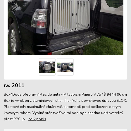
r.v. 2011
Box4Dogs přepravní klec do auta - Mitsubishi Pajero V 75 / Š 94 / H 96 cm
Box je vyroben z aluminiových slitin (hliníku) s povrchovou úpravou ELOX.
Plastové díly maximálně chrání váš automobil proti poškození ostrým
kovovým rohem. Výplně stěn tvoří velmi odolný a snadno udržovatelný
plast PPC (p...
celý popis