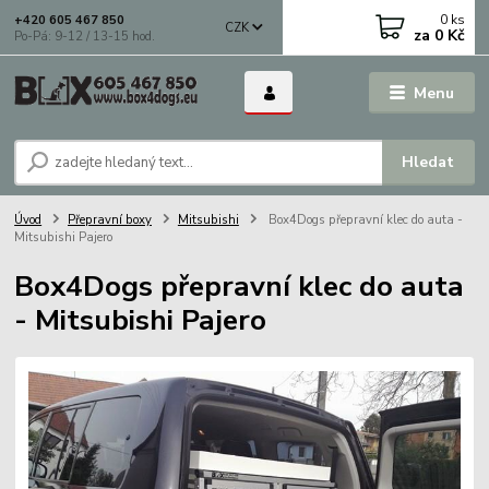
0
ks
+420 605 467 850
CZK
za
0 Kč
Po-Pá: 9-12 / 13-15 hod.
Menu
Hledat
Úvod
Přepravní boxy
Mitsubishi
Box4Dogs přepravní klec do auta -
Mitsubishi Pajero
Box4Dogs přepravní klec do auta
- Mitsubishi Pajero