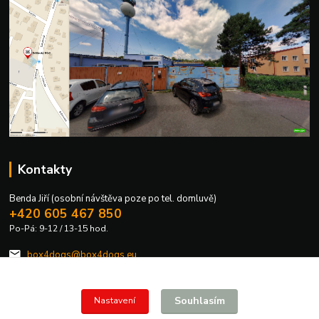
Kontakty
Benda Jiří (osobní návštěva poze po tel. domluvě)
+420 605 467 850
Po-Pá: 9-12 / 13-15 hod.
box4dogs@box4dogs.eu
Souhlasím
Nastavení