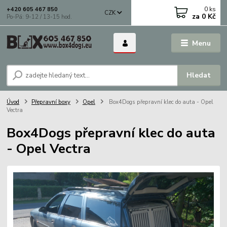
0
ks
+420 605 467 850
CZK
za
0 Kč
Po-Pá: 9-12 / 13-15 hod.
Menu
Hledat
Úvod
Přepravní boxy
Opel
Box4Dogs přepravní klec do auta - Opel
Vectra
Box4Dogs přepravní klec do auta
- Opel Vectra