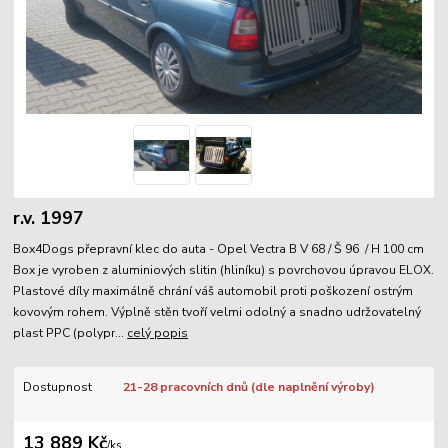
r.v. 1997
Box4Dogs přepravní klec do auta - Opel Vectra B V 68 / Š 96 / H 100 cm
Box je vyroben z aluminiových slitin (hliníku) s povrchovou úpravou ELOX.
Plastové díly maximálně chrání váš automobil proti poškození ostrým
kovovým rohem. Výplně stěn tvoří velmi odolný a snadno udržovatelný
plast PPC (polypr...
celý popis
Dostupnost
21-28 pracovních dnů (dle naplnění výroby)
13 889 Kč
/
ks