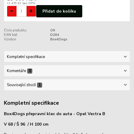
11 479 Kč
bez DPH
Přidat do košíku
Číslo produktu:
O9
EAN kód:
D264
Výrobce:
Box4Dogs
Kompletní specifikace
Komentáře
0
Související zboží
1
Kompletní specifikace
Box4Dogs přepravní klec do auta - Opel Vectra B
V 68 / Š 96
/ H 100 cm