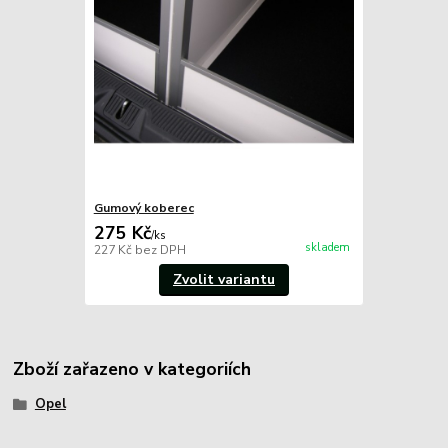
Gumový koberec
275 Kč
/
ks
skladem
227 Kč
bez DPH
Zvolit variantu
Zboží zařazeno v kategoriích
Opel