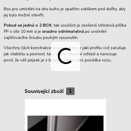
Box pro umístění na dno kufru je opatřen soklíkem pod dvířky, aby
jej bylo možné otevřít.
Pokud se jedná o 2 BOX
, tak součásti je zesílená středová příčka
PP o síle 10 mm a je
snadno odnímatelná
po uvolnění
zajišťovacího šroubu pouhým vysunutím.
Všechny části konstrukce jsou vyrobeny z jakl profilu což zaručuje
jak stabilitu a pevnost, tak i velmi robustní vzhled a navozuje
pocit, že váš pejsek je v bezpečí stejně jako posádka vozu.
Související zboží
1