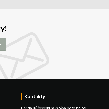
y!
Kontakty
Benda Jiří (osobní návštěva poze po tel.