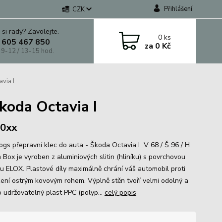
Přihlášení
CZK
 si rady? Zavolejte.
0
ks
 605 467 850
za
0 Kč
 9-12 / 13-15 hod.
via I
koda Octavia I
20xx
gs přepravní klec do auta - Škoda Octavia I V 68 / Š 96 / H
 Box je vyroben z aluminiových slitin (hliníku) s povrchovou
u ELOX. Plastové díly maximálně chrání váš automobil proti
ení ostrým kovovým rohem. Výplně stěn tvoří velmi odolný a
 udržovatelný plast PPC (polyp...
celý popis