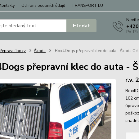
Kontakty
Ochrana osobních údajů
TRANSPORT EU
Nevíte
Hledat
+420
Po-Pá:
řepravní boxy
Škoda
Box4Dogs přepravní klec do auta - Škoda Octa
Dogs přepravní klec do auta - Š
r.v. 
Box4Do
102 cm
úpravo
poškoz
snadno