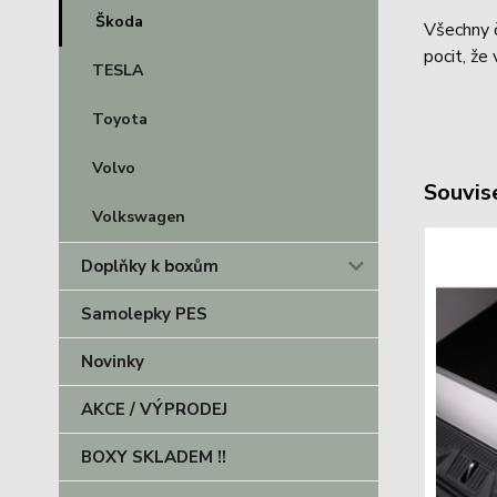
Škoda
Všechny č
pocit, že
TESLA
Toyota
Volvo
Souvise
Volkswagen
Doplňky k boxům
Samolepky PES
Novinky
AKCE / VÝPRODEJ
BOXY SKLADEM !!