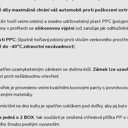
 díly maximálně chrání váš automobil proti poškození os
těn tvoří velmi odolný a snadno udržovatelný plast PPC (polyp
eny v profilech se
silikonovou výplní
což zaručuje jak odhlučnění
sti PPC:
(špatně hořlavý,odolný proti vlivům venkovního prostře
ž do -40°C,zdravotní nezávadnost
)
patřen uzamykatelným zámkem se dvěma klíči.
Zámek lze uzav
t proti nežádoucímu otevření.
vířek je provedeno velmi kvalitními kovovými panty s povrchovou 
enými materiály.
místění na dno kufru je opatřen soklíkem pod dvířky, aby jej byl
e jedná o 2 BOX
, tak součásti je zesílená středová příčka PP o
acího šroubu pouhým vysunutím.