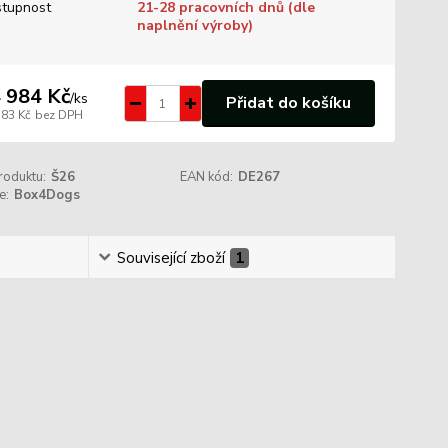
tupnost
21-28 pracovních dnů (dle
naplnění výroby)
 984 Kč
/
ks
Přidat do košíku
383 Kč
bez DPH
roduktu:
Š26
EAN kód:
DE267
e:
Box4Dogs
Související zboží
1