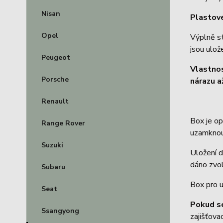
Nisan
Plastové
Opel
Výplně s
jsou ulož
Peugeot
Vlastno
Porsche
nárazu a
Renault
Box je o
Range Rover
uzamknou
Suzuki
Uložení d
dáno zvol
Subaru
Box pro u
Seat
Pokud s
Ssangyong
zajišťov