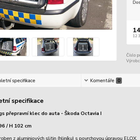
Dos
14
12 
Číslo p
Výrobc
etní specifikace
Komentáře
0
tní specifikace
 přepravní klec do auta - Škoda Octavia I
 96 / H 102 cm
roben z aluminiových slitin (hliníku) s povrchovou úpravou ELOX.