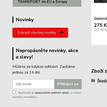
TRANSPORT do EU a Evropy
Gumový
Novinky
275 K
227 Kč
b
Zobrazit všechny novinky
Nepropásněte novinky, akce
a slevy!
Můžete se kdykoli odhlásit. Zasíláme
Zboží 
jednou za 14 dní.
Škod
Přihlásit se
Souhlasím se
zpracováním osobních údajů
za účelem
rozesílky newsletteru.