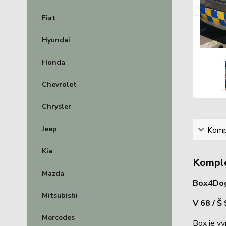
Fiat
Hyundai
Honda
Chevrolet
Chrysler
Jeep
Kompl
Kia
Komple
Mazda
Box4Dogs
Mitsubishi
V 68 / Š
Mercedes
Box je vy