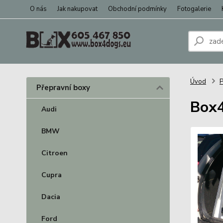
O nás
Jak nakupovat
Obchodní podmínky
Fotogalerie
Úvod
P
Přepravní boxy
Box4
Audi
BMW
Citroen
Cupra
Dacia
Ford