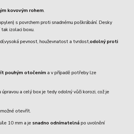
trým kovovým rohem
.
ropylen) s povrchem proti snadnému poškrábání. Desky
 tak izolaci boxu.
dí,vysoká pevnost, houževnatost a tvrdost,
odolný proti
řít pouhým otočením
a v případě potřeby lze
úpravou a celý box je tedy odolný vůči korozi, což je
o možné otevřít.
 síle 10 mm a je
snadno odnímatelná
po uvolnění