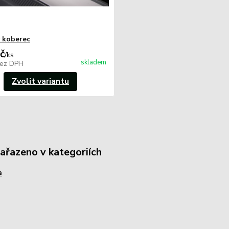
 koberec
č
/
ks
skladem
ez DPH
Zvolit variantu
zařazeno v kategoriích
a