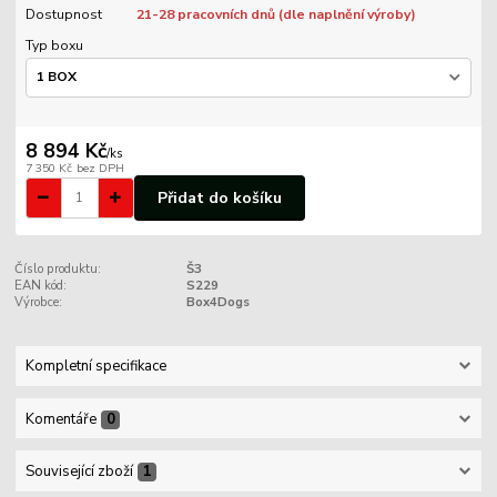
Dostupnost
21-28 pracovních dnů (dle naplnění výroby)
Typ boxu
8 894 Kč
/
ks
7 350 Kč
bez DPH
Přidat do košíku
Číslo produktu:
Š3
EAN kód:
S229
Výrobce:
Box4Dogs
Kompletní specifikace
Komentáře
0
Související zboží
1