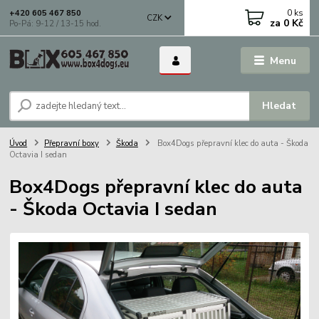
0
ks
+420 605 467 850
CZK
za
0 Kč
Po-Pá: 9-12 / 13-15 hod.
Menu
Hledat
Úvod
Přepravní boxy
Škoda
Box4Dogs přepravní klec do auta - Škoda
Octavia I sedan
Box4Dogs přepravní klec do auta
- Škoda Octavia I sedan