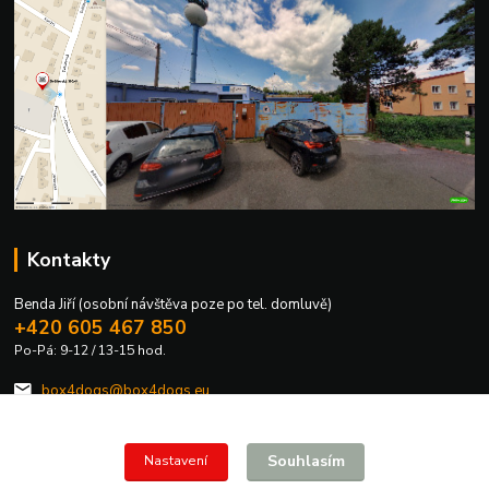
Kontakty
Benda Jiří (osobní návštěva poze po tel. domluvě)
+420 605 467 850
Po-Pá: 9-12 / 13-15 hod.
box4dogs@box4dogs.eu
Souhlasím
Nastavení