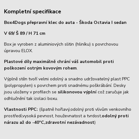
Kompletní specifikace
Box4Dogs přepravní klec do auta - Škoda Octavia I sedan
V 69/ Š 89 / H 71 cm
Box je vyroben z aluminiových slitin (hliníku) s povrchovou
úpravou ELOX.
Plastové díly maximálně chrání váš automobil proti
poškození ostrým kovovým rohem
.
Výplně stěn tvoří velmi odolný a snadno udržovatelný plast PPC
(polypropylen) s povrchem proti snadnému poškrábání. Desky
jsou uloženy v profilech se
silikonovou výplní
což zaručuje jak
odhlučnění tak izolaci boxu.
Vlastnosti PPC:
(špatně hořlavý,odolný proti vlivům venkovního
prostředí,vysoká pevnost, houževnatost a tvrdost,
odolný proti
nárazu až do -40°C,zdravotní nezávadnost
)