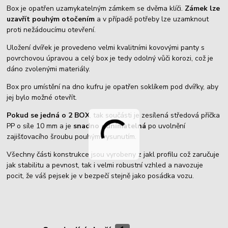
Box je opatřen uzamykatelným zámkem se dvěma klíči.
Zámek lze
uzavřít pouhým otočením
a v případě potřeby lze uzamknout
proti nežádoucímu otevření.
Uložení dvířek je provedeno velmi kvalitními kovovými panty s
povrchovou úpravou a celý box je tedy odolný vůči korozi, což je
dáno zvolenými materiály.
Box pro umístění na dno kufru je opatřen soklíkem pod dvířky, aby
jej bylo možné otevřít.
Pokud se jedná o 2 BOX
, tak součásti je zesílená středová příčka
PP o síle 10 mm a je
snadno odnímatelná
po uvolnění
zajišťovacího šroubu pouhým vysunutím.
Všechny části konstrukce jsou vyrobeny z jakl profilu což zaručuje
jak stabilitu a pevnost, tak i velmi robustní vzhled a navozuje
pocit, že váš pejsek je v bezpečí stejně jako posádka vozu.