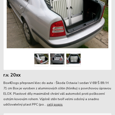
r.v. 20xx
Box4Dogs přepravní klec do auta - Škoda Octavia I sedan V 69/ Š 89 / H
71 cm Box je vyroben z aluminiových slitin (hliníku) s povrchovou úpravou
ELOX. Plastové díly maximálně chrání váš automobil proti poškození
ostrým kovovým rohem. Výplně stěn tvoří velmi odolný a snadno
udržovatelný plast PPC (po...
celý popis