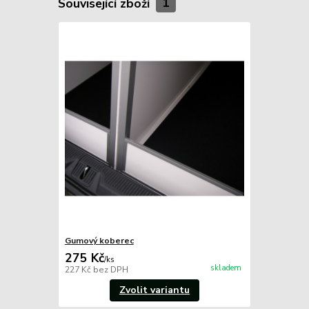
Související zboží
1
Gumový koberec
275 Kč
/
ks
skladem
227 Kč
bez DPH
Zvolit variantu