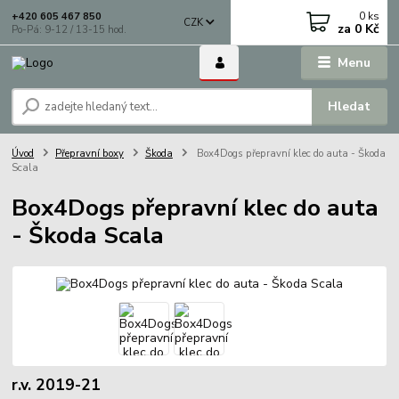
0
ks
+420 605 467 850
CZK
za
0 Kč
Po-Pá: 9-12 / 13-15 hod.
Menu
Hledat
Úvod
Přepravní boxy
Škoda
Box4Dogs přepravní klec do auta - Škoda
Scala
Box4Dogs přepravní klec do auta
- Škoda Scala
r.v. 2019-21