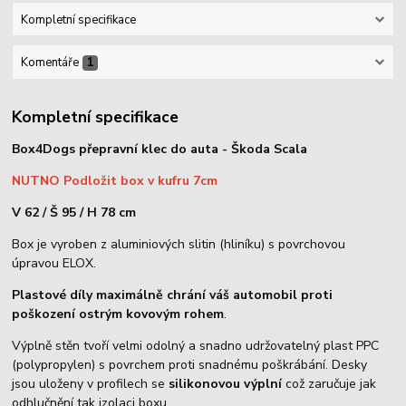
Kompletní specifikace
Komentáře
1
Kompletní specifikace
Box4Dogs přepravní klec do auta - Škoda Scala
NUTNO Podložit box v kufru 7cm
V 62 / Š 95 / H 78 cm
Box je vyroben z aluminiových slitin (hliníku) s povrchovou
úpravou ELOX.
Plastové díly maximálně chrání váš automobil proti
poškození ostrým kovovým rohem
.
Výplně stěn tvoří velmi odolný a snadno udržovatelný plast PPC
(polypropylen) s povrchem proti snadnému poškrábání. Desky
jsou uloženy v profilech se
silikonovou výplní
což zaručuje jak
odhlučnění tak izolaci boxu.