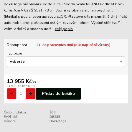
Box4Dogs přepravní klec do auta - Škoda Scala NUTNO Podložit box v
kufru 7cm V 62 / Š 95 / H 78 cm Box je vyroben z aluminiových slitin
(hliníku) s povrchovou úpravou ELOX. Plastové díly maximálně chrání váš
automobil proti poškození ostrým kovovým rohem. Výplně stěn tvoří
velmi odolný a snadno udrž...
celý popis
Dostupnost
21-28 pracovních dnů (dle naplnění výroby)
Typ boxu
13 955 Kč
/
ks
11 533 Kč
bez DPH
Přidat do košíku
Číslo produktu:
Š33
EAN kód:
DE235
Výrobce:
Box4Dogs