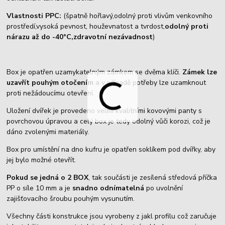
Vlastnosti PPC:
(špatně hořlavý,odolný proti vlivům venkovního
prostředí,vysoká pevnost, houževnatost a tvrdost,
odolný proti
nárazu až do -40°C,zdravotní nezávadnost
)
Box je opatřen uzamykatelným zámkem se dvěma klíči.
Zámek lze
uzavřít pouhým otočením
a v případě potřeby lze uzamknout
proti nežádoucímu otevření.
Uložení dvířek je provedeno velmi kvalitními kovovými panty s
povrchovou úpravou a celý box je tedy odolný vůči korozi, což je
dáno zvolenými materiály.
Box pro umístění na dno kufru je opatřen soklíkem pod dvířky, aby
jej bylo možné otevřít.
Pokud se jedná o 2 BOX
, tak součásti je zesílená středová příčka
PP o síle 10 mm a je
snadno odnímatelná
po uvolnění
zajišťovacího šroubu pouhým vysunutím.
Všechny části konstrukce jsou vyrobeny z jakl profilu což zaručuje