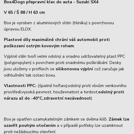
Box4Dogs přepravní klec do auta - Suzuki SX4
V 65 / Š 88 / H 63 cm
Box je vyroben z aluminiových slitin (hliníku) s povrchovou
úpravou ELOX.
Plastové díly maximálně chrání váš automobil proti
poškození ostrým kovovým rohem
.
Výplně stěn tvoří velmi odolný a snadno udržovatelný plast PPC
(polypropylen) s povrchem proti snadnému poškrábání. Desky
jsou uloženy v profilech se
silikonovou výplní
což zaručuje jak
odhlučnění tak izolaci boxu.
Vlastnosti PPC:
(špatně hořlavý,odolný proti vlivům venkovního
prostředí,vysoká pevnost, houževnatost a tvrdost,
odolný proti
nárazu až do -40°C,zdravotní nezávadnost
)
Box je opatřen uzamykatelným zámkem se dvěma klíči.
Zámek lze
uzavřít pouhým otočením
a v případě potřeby lze uzamknout
proti nežádoucímu otevření.