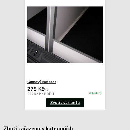
Gumový koberec
275 Kč
/
ks
skladem
227 Kč
bez DPH
Zvolit variantu
Zboží zařazeno v kategoriích