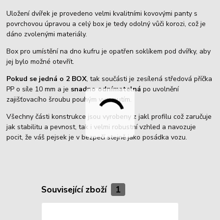
Uložení dvířek je provedeno velmi kvalitními kovovými panty s
povrchovou úpravou a celý box je tedy odolný vůči korozi, což je
dáno zvolenými materiály.
Box pro umístění na dno kufru je opatřen soklíkem pod dvířky, aby
jej bylo možné otevřít.
Pokud se jedná o 2 BOX
, tak součásti je zesílená středová příčka
PP o síle 10 mm a je
snadno odnímatelná
po uvolnění
zajišťovacího šroubu pouhým vysunutím.
Všechny části konstrukce jsou vyrobeny z jakl profilu což zaručuje
jak stabilitu a pevnost, tak i velmi robustní vzhled a navozuje
pocit, že váš pejsek je v bezpečí stejně jako posádka vozu.
Související zboží
1