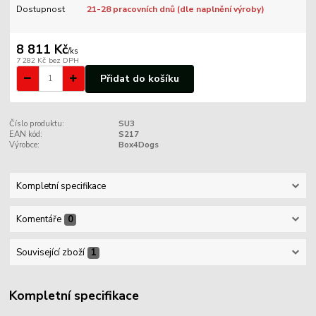
Dostupnost
21-28 pracovních dnů (dle naplnění výroby)
8 811 Kč
/
ks
7 282 Kč
bez DPH
Přidat do košíku
Číslo produktu:
SU3
EAN kód:
S217
Výrobce:
Box4Dogs
Kompletní specifikace
Komentáře
0
Související zboží
1
Kompletní specifikace