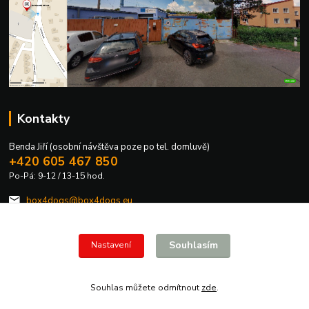
Kontakty
Benda Jiří (osobní návštěva poze po tel. domluvě)
+420 605 467 850
Po-Pá: 9-12 / 13-15 hod.
box4dogs@box4dogs.eu
Souhlasím
Nastavení
Souhlas můžete odmítnout
zde
.
Vytvořeno na
Eshop-rychle.cz