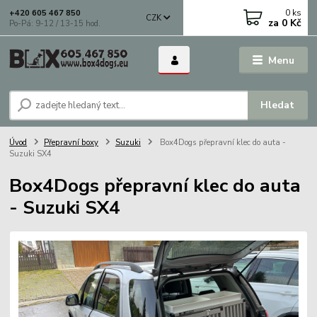
0
ks
+420 605 467 850
CZK
za
0 Kč
Po-Pá: 9-12 / 13-15 hod.
Menu
Hledat
Úvod
Přepravní boxy
Suzuki
Box4Dogs přepravní klec do auta -
Suzuki SX4
Box4Dogs přepravní klec do auta
- Suzuki SX4