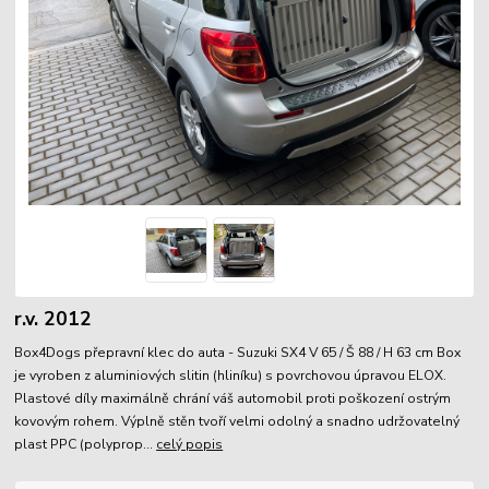
r.v. 2012
Box4Dogs přepravní klec do auta - Suzuki SX4 V 65 / Š 88 / H 63 cm Box
je vyroben z aluminiových slitin (hliníku) s povrchovou úpravou ELOX.
Plastové díly maximálně chrání váš automobil proti poškození ostrým
kovovým rohem. Výplně stěn tvoří velmi odolný a snadno udržovatelný
plast PPC (polyprop...
celý popis