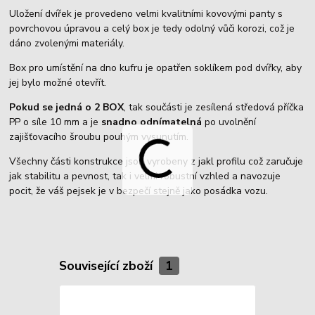
Uložení dvířek je provedeno velmi kvalitními kovovými panty s
povrchovou úpravou a celý box je tedy odolný vůči korozi, což je
dáno zvolenými materiály.
Box pro umístění na dno kufru je opatřen soklíkem pod dvířky, aby
jej bylo možné otevřít.
Pokud se jedná o 2 BOX
, tak součásti je zesílená středová příčka
PP o síle 10 mm a je
snadno odnímatelná
po uvolnění
zajišťovacího šroubu pouhým vysunutím.
Všechny části konstrukce jsou vyrobeny z jakl profilu což zaručuje
jak stabilitu a pevnost, tak i velmi robustní vzhled a navozuje
pocit, že váš pejsek je v bezpečí stejně jako posádka vozu.
Související zboží
1