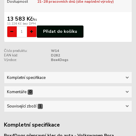
Dostupnost
21-28 pracovních dnů (dle naplnění výroby)
13 583 Kč
/
ks
11 226 Kč
bez DPH
Přidat do košíku
Číslo produktu:
W14
EAN kód:
D262
Výrobce:
Box4Dogs
Kompletní specifikace
Komentáře
0
Související zboží
1
Kompletní specifikace
Box4Dogs přepravní klec do auta - Volkswagen Bora