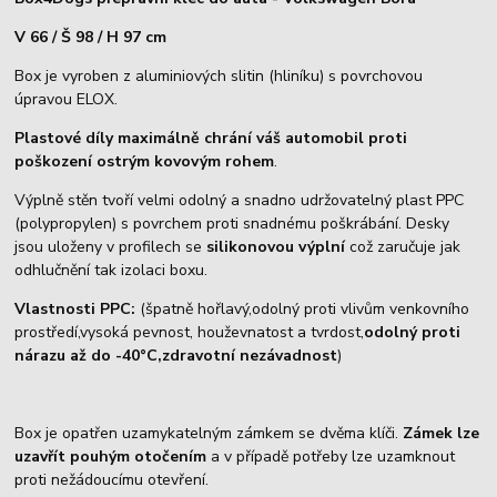
V 66
/ Š 98 / H 97 cm
Box je vyroben z aluminiových slitin (hliníku) s povrchovou
úpravou ELOX.
Plastové díly maximálně chrání váš automobil proti
poškození ostrým kovovým rohem
.
Výplně stěn tvoří velmi odolný a snadno udržovatelný plast PPC
(polypropylen) s povrchem proti snadnému poškrábání. Desky
jsou uloženy v profilech se
silikonovou výplní
což zaručuje jak
odhlučnění tak izolaci boxu.
Vlastnosti PPC:
(špatně hořlavý,odolný proti vlivům venkovního
prostředí,vysoká pevnost, houževnatost a tvrdost,
odolný proti
nárazu až do -40°C,zdravotní nezávadnost
)
Box je opatřen uzamykatelným zámkem se dvěma klíči.
Zámek lze
uzavřít pouhým otočením
a v případě potřeby lze uzamknout
proti nežádoucímu otevření.