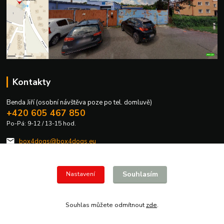
Kontakty
Benda Jiří (osobní návštěva poze po tel. domluvě)
+420 605 467 850
Po-Pá: 9-12 / 13-15 hod.
box4dogs@box4dogs.eu
Souhlasím
Nastavení
Souhlas můžete odmítnout
zde
.
Vytvořeno na
Eshop-rychle.cz