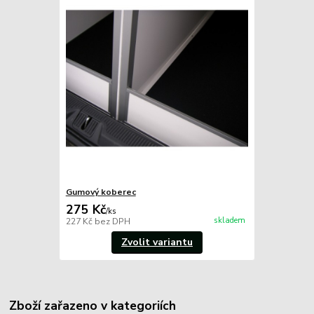
Gumový koberec
275 Kč
/
ks
skladem
227 Kč
bez DPH
Zvolit variantu
Zboží zařazeno v kategoriích