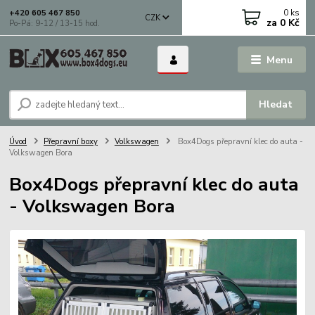
0
ks
+420 605 467 850
CZK
za
0 Kč
Po-Pá: 9-12 / 13-15 hod.
Menu
Hledat
Úvod
Přepravní boxy
Volkswagen
Box4Dogs přepravní klec do auta -
Volkswagen Bora
Box4Dogs přepravní klec do auta
- Volkswagen Bora