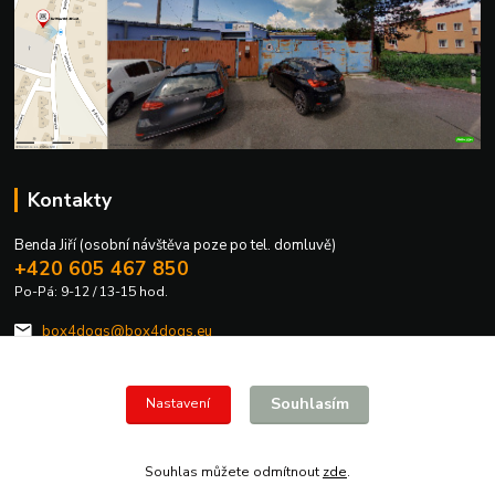
Kontakty
Benda Jiří (osobní návštěva poze po tel. domluvě)
+420 605 467 850
Po-Pá: 9-12 / 13-15 hod.
box4dogs@box4dogs.eu
Souhlasím
Nastavení
Souhlas můžete odmítnout
zde
.
Vytvořeno na
Eshop-rychle.cz