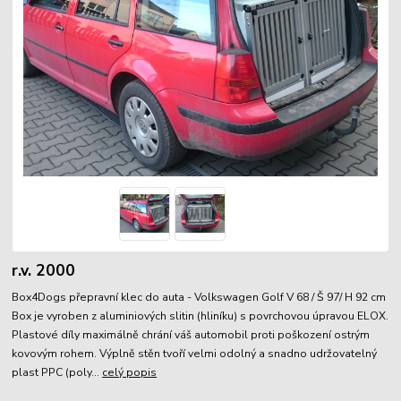
r.v. 2000
Box4Dogs přepravní klec do auta - Volkswagen Golf V 68 / Š 97/ H 92 cm
Box je vyroben z aluminiových slitin (hliníku) s povrchovou úpravou ELOX.
Plastové díly maximálně chrání váš automobil proti poškození ostrým
kovovým rohem. Výplně stěn tvoří velmi odolný a snadno udržovatelný
plast PPC (poly...
celý popis