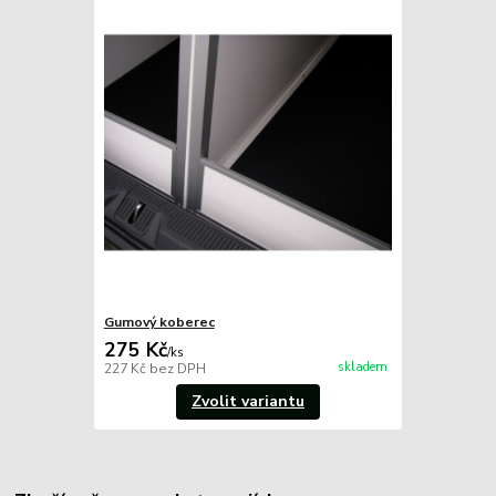
Gumový koberec
275 Kč
/
ks
skladem
227 Kč
bez DPH
Zvolit variantu