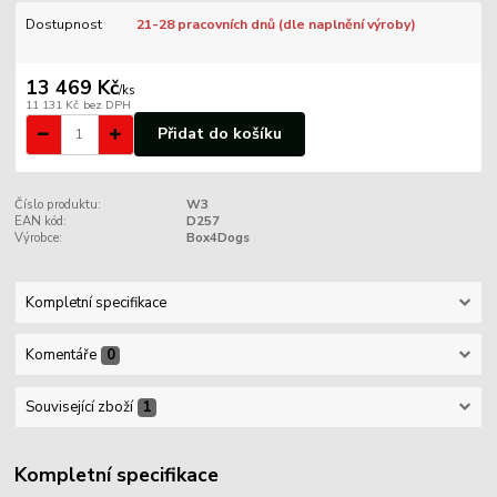
Dostupnost
21-28 pracovních dnů (dle naplnění výroby)
13 469 Kč
/
ks
11 131 Kč
bez DPH
Přidat do košíku
Číslo produktu:
W3
EAN kód:
D257
Výrobce:
Box4Dogs
Kompletní specifikace
Komentáře
0
Související zboží
1
Kompletní specifikace