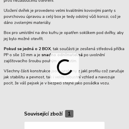
proti nežádoucímu otevření.
Uložení dvířek je provedeno velmi kvalitními kovovými panty s
povrchovou úpravou a celý box je tedy odolný vůči korozi, což je
dáno zvolenými materiály.
Box pro umístění na dno kufru je opatřen soklíkem pod dvířky, aby
jej bylo možné otevřít.
Pokud se jedná o 2 BOX
, tak součásti je zesílená středová příčka
PP o síle 10 mm a je
snadno odnímatelná
po uvolnění
zajišťovacího šroubu pouhým vysunutím.
Všechny části konstrukce jsou vyrobeny z jakl profilu což zaručuje
jak stabilitu a pevnost, tak i velmi robustní vzhled a navozuje
pocit, že váš pejsek je v bezpečí stejně jako posádka vozu.
Související zboží
1