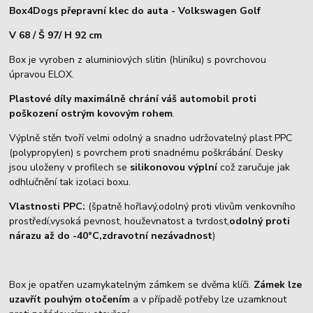
Box4Dogs přepravní klec do auta - Volkswagen Golf
V 68 / Š 97/ H 92 cm
Box je vyroben z aluminiových slitin (hliníku) s povrchovou
úpravou ELOX.
Plastové díly maximálně chrání váš automobil proti
poškození ostrým kovovým rohem
.
Výplně stěn tvoří velmi odolný a snadno udržovatelný plast PPC
(polypropylen) s povrchem proti snadnému poškrábání. Desky
jsou uloženy v profilech se
silikonovou výplní
což zaručuje jak
odhlučnění tak izolaci boxu.
Vlastnosti PPC:
(špatně hořlavý,odolný proti vlivům venkovního
prostředí,vysoká pevnost, houževnatost a tvrdost,
odolný proti
nárazu až do -40°C,zdravotní nezávadnost
)
Box je opatřen uzamykatelným zámkem se dvěma klíči.
Zámek lze
uzavřít pouhým otočením
a v případě potřeby lze uzamknout