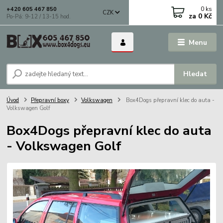
0
ks
+420 605 467 850
CZK
za
0 Kč
Po-Pá: 9-12 / 13-15 hod.
Menu
Hledat
Úvod
Přepravní boxy
Volkswagen
Box4Dogs přepravní klec do auta -
Volkswagen Golf
Box4Dogs přepravní klec do auta
- Volkswagen Golf