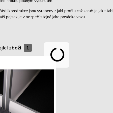
acího šroubu pouhým vysunutím.
ásti konstrukce jsou vyrobeny z jakl profilu což zaručuje jak stab
 váš pejsek je v bezpečí stejně jako posádka vozu.
jící zboží
1