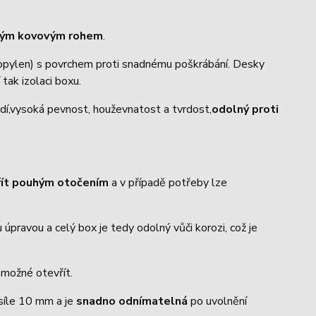
trým kovovým rohem
.
ropylen) s povrchem proti snadnému poškrábání. Desky
 tak izolaci boxu.
dí,vysoká pevnost, houževnatost a tvrdost,
odolný proti
řít pouhým otočením
a v případě potřeby lze
úpravou a celý box je tedy odolný vůči korozi, což je
o možné otevřít.
 síle 10 mm a je
snadno odnímatelná
po uvolnění