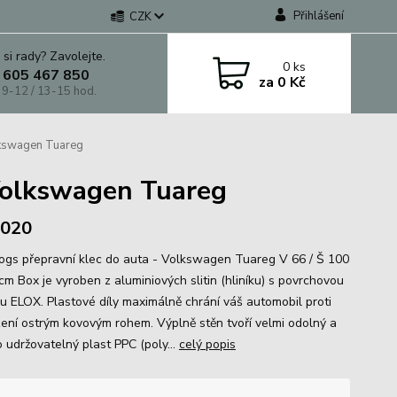
Přihlášení
CZK
 si rady? Zavolejte.
0
ks
 605 467 850
za
0 Kč
 9-12 / 13-15 hod.
lkswagen Tuareg
Volkswagen Tuareg
 2020
gs přepravní klec do auta - Volkswagen Tuareg V 66 / Š 100
cm Box je vyroben z aluminiových slitin (hliníku) s povrchovou
u ELOX. Plastové díly maximálně chrání váš automobil proti
ení ostrým kovovým rohem. Výplně stěn tvoří velmi odolný a
 udržovatelný plast PPC (poly...
celý popis