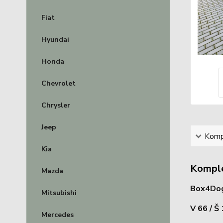
Fiat
Hyundai
Honda
Chevrolet
Chrysler
Jeep
Kompl
Kia
Komple
Mazda
Box4Dog
Mitsubishi
V 66 / Š
Mercedes