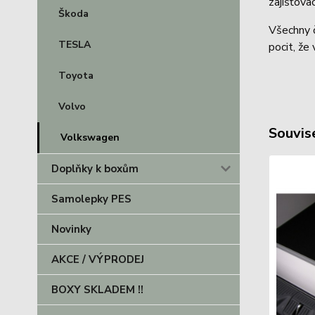
zajišťov
Škoda
Všechny č
TESLA
pocit, že
Toyota
Volvo
Souvise
Volkswagen
Doplňky k boxům
Samolepky PES
Novinky
AKCE / VÝPRODEJ
BOXY SKLADEM !!