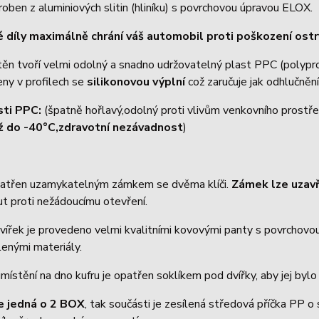
roben z aluminiových slitin (hliníku) s povrchovou úpravou ELOX.
 díly maximálně chrání váš automobil proti poškození os
těn tvoří velmi odolný a snadno udržovatelný plast PPC (polyp
eny v profilech se
silikonovou výplní
což zaručuje jak odhlučnění
sti PPC:
(špatně hořlavý,odolný proti vlivům venkovního prostře
ž do -40°C,zdravotní nezávadnost
)
patřen uzamykatelným zámkem se dvěma klíči.
Zámek lze uzav
t proti nežádoucímu otevření.
vířek je provedeno velmi kvalitními kovovými panty s povrchovou 
enými materiály.
místění na dno kufru je opatřen soklíkem pod dvířky, aby jej byl
e jedná o 2 BOX
, tak součásti je zesílená středová příčka PP o