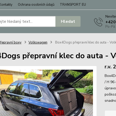
Kontakty
Ochrana osobních údajů
TRANSPORT EU
Nevíte
Hledat
+420
Po-Pá:
řepravní boxy
Volkswagen
Box4Dogs přepravní klec do auta - Vo
Dogs přepravní klec do auta - 
r.v.
Box4Do
/ H 96 
úpravo
poškoz
snadno