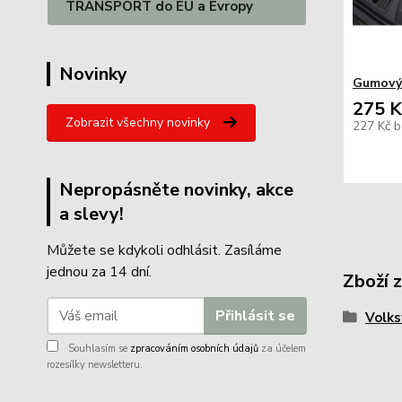
TRANSPORT do EU a Evropy
Novinky
Gumový
275 K
Zobrazit všechny novinky
227 Kč
b
Nepropásněte novinky, akce
a slevy!
Můžete se kdykoli odhlásit. Zasíláme
jednou za 14 dní.
Zboží 
Přihlásit se
Volk
Souhlasím se
zpracováním osobních údajů
za účelem
rozesílky newsletteru.