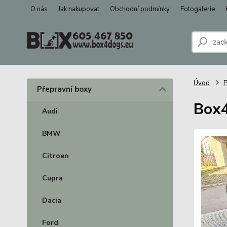
O nás
Jak nakupovat
Obchodní podmínky
Fotogalerie
Úvod
P
Přepravní boxy
Box4
Audi
BMW
Citroen
Cupra
Dacia
Ford