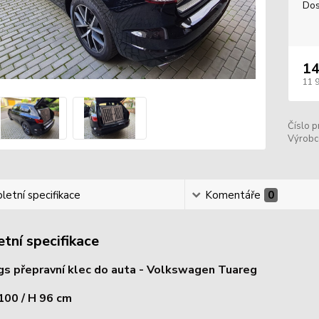
Dos
14
11 
Číslo p
Výrobc
etní specifikace
Komentáře
0
tní specifikace
s přepravní klec do auta - Volkswagen Tuareg
 100 / H 96 cm