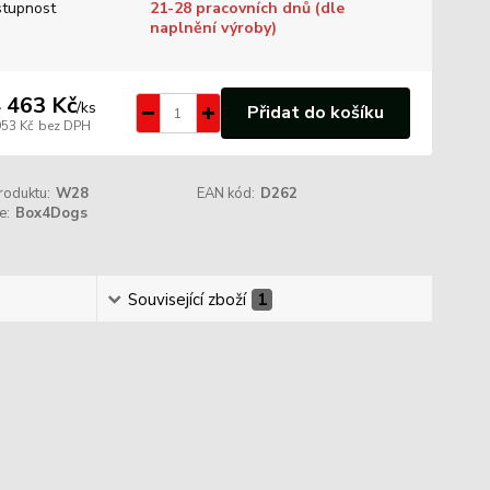
tupnost
21-28 pracovních dnů (dle
naplnění výroby)
 463 Kč
/
ks
Přidat do košíku
953 Kč
bez DPH
roduktu:
W28
EAN kód:
D262
e:
Box4Dogs
Související zboží
1