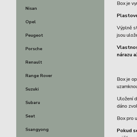
Box je vy
Nisan
Plastové
Opel
Výplně s
jsou ulož
Peugeot
Vlastno
Porsche
nárazu a
Renault
Range Rover
Box je o
uzamknou
Suzuki
Uložení d
Subaru
dáno zvol
Seat
Box pro u
Ssangyong
Pokud s