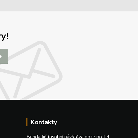
y!
Kontakty
Benda Jiří (osobní návštěva poze po tel.