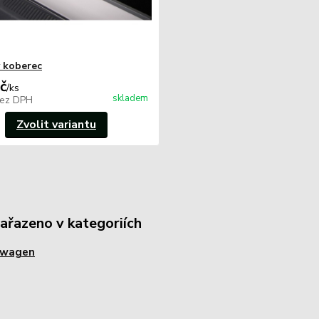
 koberec
č
/
ks
skladem
ez DPH
Zvolit variantu
zařazeno v kategoriích
swagen