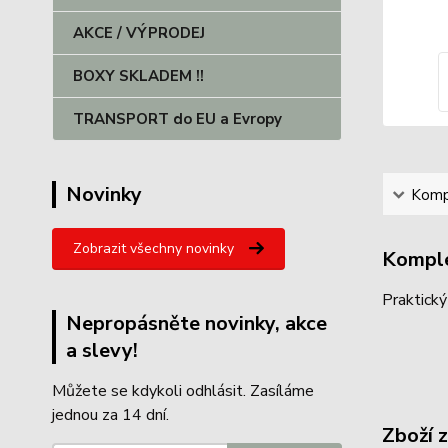
AKCE / VÝPRODEJ
BOXY SKLADEM !!
TRANSPORT do EU a Evropy
Novinky
Kompl
Zobrazit všechny novinky
Komple
Praktický
Nepropásněte novinky, akce
a slevy!
Můžete se kdykoli odhlásit. Zasíláme
jednou za 14 dní.
Zboží 