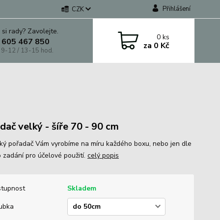
Přihlášení
CZK
 si rady? Zavolejte.
0
ks
 605 467 850
za
0 Kč
 9-12 / 13-15 hod.
dač velký - šíře 70 - 90 cm
cký pořadač Vám vyrobíme na míru každého boxu, nebo jen dle
 zadání pro účelové použití.
celý popis
tupnost
Skladem
ubka