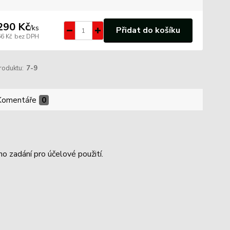
290 Kč
/
ks
Přidat do košíku
66 Kč
bez DPH
roduktu:
7-9
Komentáře
0
o zadání pro účelové použití.