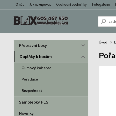
O nás
Jak nakupovat
Obchodní podmínky
Fotogalerie
Úvod
D
Přepravní boxy
Pořa
Doplňky k boxům
Gumový koberec
Pořadače
Bezpečnost
Samolepky PES
Novinky