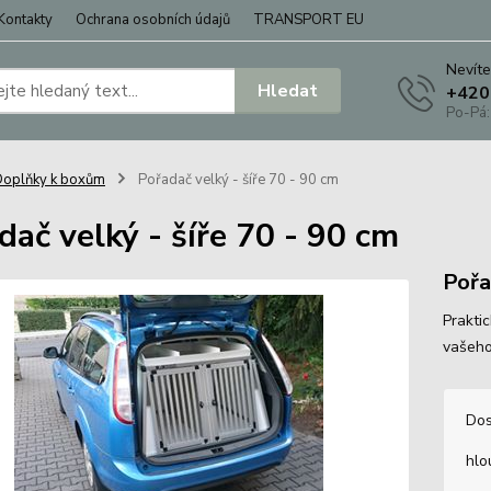
Kontakty
Ochrana osobních údajů
TRANSPORT EU
Nevíte
Hledat
+420
Po-Pá:
oplňky k boxům
Pořadač velký - šíře 70 - 90 cm
dač velký - šíře 70 - 90 cm
Pořa
Prakti
vašeho
Dos
hlo