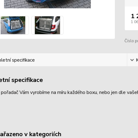
1 
1 0
Číslo p
etní specifikace
tní specifikace
 pořadač Vám vyrobíme na míru každého boxu, nebo jen dle vašeh
zařazeno v kategoriích