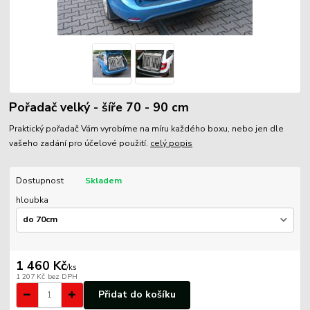
Pořadač velký - šíře 70 - 90 cm
Praktický pořadač Vám vyrobíme na míru každého boxu, nebo jen dle
vašeho zadání pro účelové použití.
celý popis
Dostupnost
Skladem
hloubka
1 460 Kč
/
ks
1 207 Kč
bez DPH
Přidat do košíku