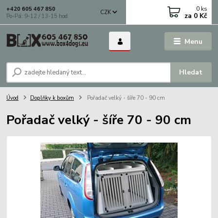
0
ks
+420 605 467 850
CZK
za
0 Kč
Po-Pá: 9-12 / 13-15 hod.
Menu
Hledat
Úvod
Doplňky k boxům
Pořadač velký - šíře 70 - 90 cm
Pořadač velký - šíře 70 - 90 cm