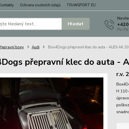
Kontakty
Ochrana osobních údajů
TRANSPORT EU
Nevíte
Hledat
+420
Po-Pá:
řepravní boxy
Audi
Box4Dogs přepravní klec do auta - AUDI A6 2
Dogs přepravní klec do auta - 
r.v.
Box4Do
H 110 
úpravo
poškoz
snadno