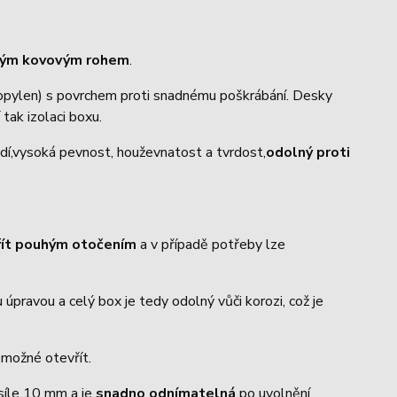
trým kovovým rohem
.
ropylen) s povrchem proti snadnému poškrábání. Desky
 tak izolaci boxu.
dí,vysoká pevnost, houževnatost a tvrdost,
odolný proti
řít pouhým otočením
a v případě potřeby lze
úpravou a celý box je tedy odolný vůči korozi, což je
o možné otevřít.
 síle 10 mm a je
snadno odnímatelná
po uvolnění