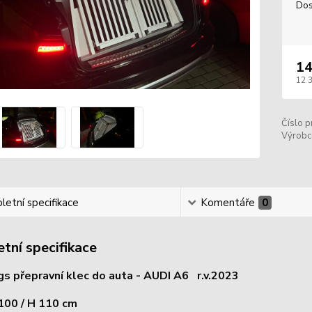
Dos
14
12 
Číslo p
Výrobc
etní specifikace
Komentáře
0
tní specifikace
 přepravní klec do auta - AUDI A6 r.v.2023
 100 / H 110 cm