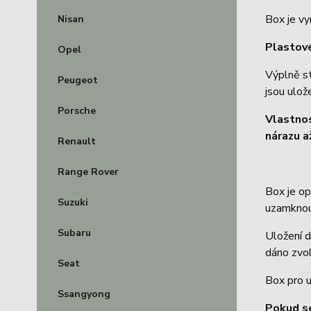
Box je vy
Nisan
Plastové
Opel
Výplně s
Peugeot
jsou ulož
Porsche
Vlastno
nárazu a
Renault
Range Rover
Box je o
Suzuki
uzamknou
Subaru
Uložení d
dáno zvol
Seat
Box pro u
Ssangyong
Pokud s