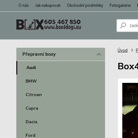
O nás
Jak nakupovat
Obchodní podmínky
Fotogalerie
Úvod
P
Přepravní boxy
Box4
Audi
BMW
Citroen
Cupra
Dacia
Ford