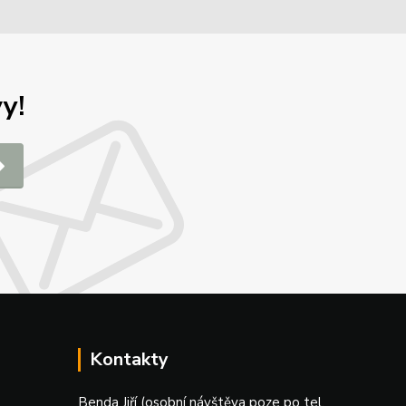
y!
Kontakty
Benda Jiří (osobní návštěva poze po tel.