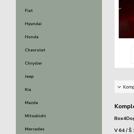
Fiat
Hyundai
Honda
Chevrolet
Chrysler
Jeep
Kompl
Kia
Mazda
Komple
Mitsubishi
Box4Dogs
Mercedes
V 64 / Š