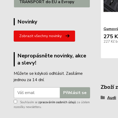
TRANSPORT do EU a Evropy
Novinky
Gumový
275 K
Zobrazit všechny novinky
227 Kč
b
Nepropásněte novinky, akce
a slevy!
Můžete se kdykoli odhlásit. Zasíláme
jednou za 14 dní.
Zboží 
Přihlásit se
Audi
Souhlasím se
zpracováním osobních údajů
za účelem
rozesílky newsletteru.