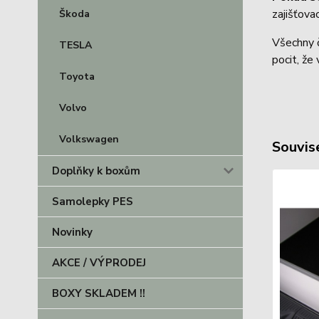
zajišťov
Škoda
Všechny č
TESLA
pocit, že
Toyota
Volvo
Volkswagen
Souvise
Doplňky k boxům
Samolepky PES
Novinky
AKCE / VÝPRODEJ
BOXY SKLADEM !!