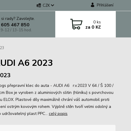
Přihlášení
CZK
 si rady? Zavolejte.
0
ks
 605 467 850
za
0 Kč
 9-12 / 13-15 hod.
023
AUDI A6 2023
 2023
gs přepravní klec do auta - AUDI A6 r.v.2023 V 64 / Š 100 /
cm Box je vyroben z aluminiových slitin (hliníku) s povrchovou
u ELOX. Plastové díly maximálně chrání váš automobil proti
ení ostrým kovovým rohem. Výplně stěn tvoří velmi odolný a
 udržovatelný plast PPC...
celý popis