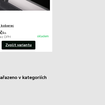
 koberec
č
/
ks
skladem
ez DPH
Zvolit variantu
zařazeno v kategoriích