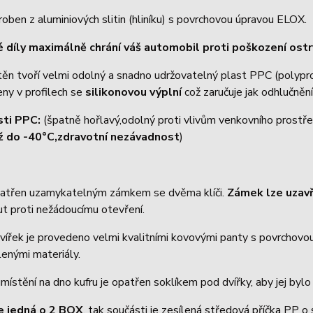
roben z aluminiových slitin (hliníku) s povrchovou úpravou ELOX.
 díly maximálně chrání váš automobil proti poškození os
těn tvoří velmi odolný a snadno udržovatelný plast PPC (polyp
eny v profilech se
silikonovou výplní
což zaručuje jak odhlučnění
sti PPC:
(špatně hořlavý,odolný proti vlivům venkovního prostře
ž do -40°C,zdravotní nezávadnost
)
patřen uzamykatelným zámkem se dvěma klíči.
Zámek lze uzav
t proti nežádoucímu otevření.
vířek je provedeno velmi kvalitními kovovými panty s povrchovou 
enými materiály.
místění na dno kufru je opatřen soklíkem pod dvířky, aby jej byl
e jedná o 2 BOX
, tak součásti je zesílená středová příčka PP o