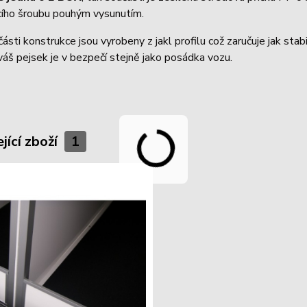
acího šroubu pouhým vysunutím.
ásti konstrukce jsou vyrobeny z jakl profilu což zaručuje jak stab
 váš pejsek je v bezpečí stejně jako posádka vozu.
jící zboží
1