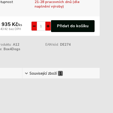
tupnost
21-28 pracovních dnů (dle
naplnění výroby)
 935 Kč
/
ks
Přidat do košíku
343 Kč
bez DPH
roduktu:
A12
EAN kód:
DE274
e:
Box4Dogs
Související zboží
1