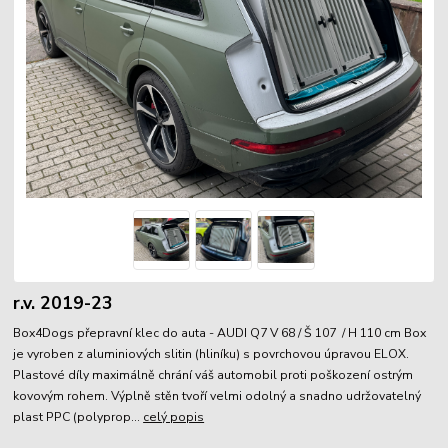
r.v. 2019-23
Box4Dogs přepravní klec do auta - AUDI Q7 V 68 / Š 107 / H 110 cm Box
je vyroben z aluminiových slitin (hliníku) s povrchovou úpravou ELOX.
Plastové díly maximálně chrání váš automobil proti poškození ostrým
kovovým rohem. Výplně stěn tvoří velmi odolný a snadno udržovatelný
plast PPC (polyprop...
celý popis