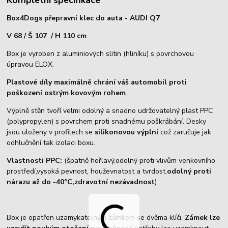
Kompletní specifikace
Box4Dogs přepravní klec do auta - AUDI Q7
V 68 / Š 107 / H 110 cm
Box je vyroben z aluminiových slitin (hliníku) s povrchovou
úpravou ELOX.
Plastové díly maximálně chrání váš automobil proti
poškození ostrým kovovým rohem
.
Výplně stěn tvoří velmi odolný a snadno udržovatelný plast PPC
(polypropylen) s povrchem proti snadnému poškrábání. Desky
jsou uloženy v profilech se
silikonovou výplní
což zaručuje jak
odhlučnění tak izolaci boxu.
Vlastnosti PPC:
(špatně hořlavý,odolný proti vlivům venkovního
prostředí,vysoká pevnost, houževnatost a tvrdost,
odolný proti
nárazu až do -40°C,zdravotní nezávadnost
)
Box je opatřen uzamykatelným zámkem se dvěma klíči.
Zámek lze