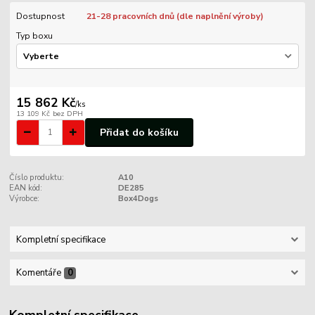
Dostupnost
21-28 pracovních dnů (dle naplnění výroby)
Typ boxu
15 862 Kč
/
ks
13 109 Kč
bez DPH
Přidat do košíku
Číslo produktu:
A10
EAN kód:
DE285
Výrobce:
Box4Dogs
Kompletní specifikace
Komentáře
0