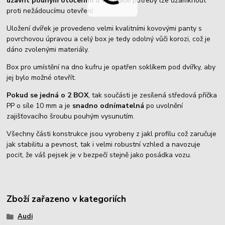
uzavřít pouhým otočením
a v případě potřeby lze uzamknout
proti nežádoucímu otevření.
Uložení dvířek je provedeno velmi kvalitními kovovými panty s
povrchovou úpravou a celý box je tedy odolný vůči korozi, což je
dáno zvolenými materiály.
Box pro umístění na dno kufru je opatřen soklíkem pod dvířky, aby
jej bylo možné otevřít.
Pokud se jedná o 2 BOX
, tak součásti je zesílená středová příčka
PP o síle 10 mm a je
snadno odnímatelná
po uvolnění
zajišťovacího šroubu pouhým vysunutím.
Všechny části konstrukce jsou vyrobeny z jakl profilu což zaručuje
jak stabilitu a pevnost, tak i velmi robustní vzhled a navozuje
pocit, že váš pejsek je v bezpečí stejně jako posádka vozu.
Zboží zařazeno v kategoriích
Audi