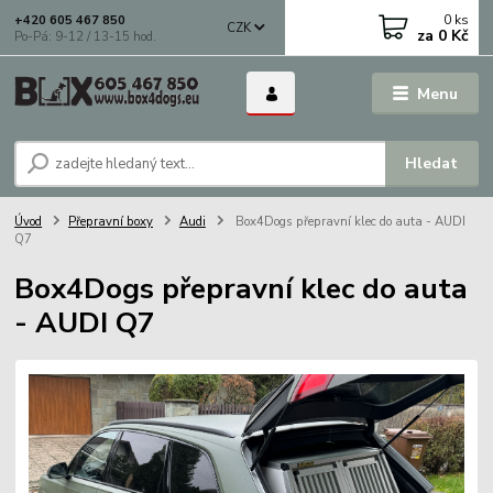
0
ks
+420 605 467 850
CZK
za
0 Kč
Po-Pá: 9-12 / 13-15 hod.
Menu
Hledat
Úvod
Přepravní boxy
Audi
Box4Dogs přepravní klec do auta - AUDI
Q7
Box4Dogs přepravní klec do auta
- AUDI Q7