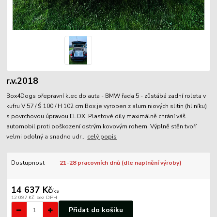
r.v.2018
Box4Dogs přepravní klec do auta - BMW řada 5 - zůstábá zadní roleta v
kufru V 57 / Š 100 / H 102 cm Box je vyroben z aluminiových slitin (hliníku)
s povrchovou úpravou ELOX. Plastové díly maximálně chrání váš
automobil proti poškození ostrým kovovým rohem. Výplně stěn tvoří
velmi odolný a snadno udr...
celý popis
Dostupnost
21-28 pracovních dnů (dle naplnění výroby)
14 637 Kč
/
ks
12 097 Kč
bez DPH
Přidat do košíku