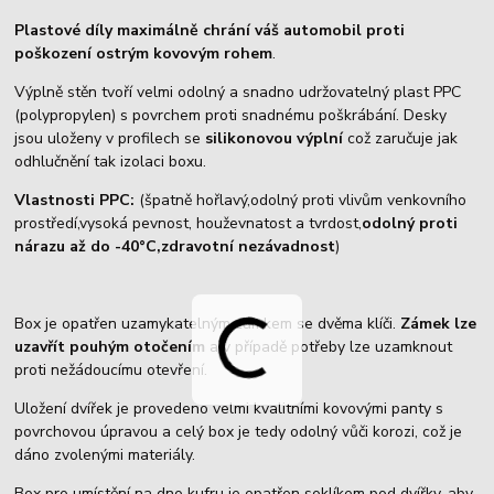
Plastové díly maximálně chrání váš automobil proti
poškození ostrým kovovým rohem
.
Výplně stěn tvoří velmi odolný a snadno udržovatelný plast PPC
(polypropylen) s povrchem proti snadnému poškrábání. Desky
jsou uloženy v profilech se
silikonovou výplní
což zaručuje jak
odhlučnění tak izolaci boxu.
Vlastnosti PPC:
(špatně hořlavý,odolný proti vlivům venkovního
prostředí,vysoká pevnost, houževnatost a tvrdost,
odolný proti
nárazu až do -40°C,zdravotní nezávadnost
)
Box je opatřen uzamykatelným zámkem se dvěma klíči.
Zámek lze
uzavřít pouhým otočením
a v případě potřeby lze uzamknout
proti nežádoucímu otevření.
Uložení dvířek je provedeno velmi kvalitními kovovými panty s
povrchovou úpravou a celý box je tedy odolný vůči korozi, což je
dáno zvolenými materiály.
Box pro umístění na dno kufru je opatřen soklíkem pod dvířky, aby