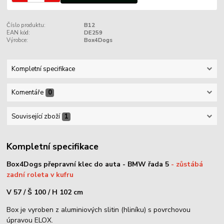
Číslo produktu:
B12
EAN kód:
DE259
Výrobce:
Box4Dogs
Kompletní specifikace
Komentáře
0
Související zboží
1
Kompletní specifikace
Box4Dogs přepravní klec do auta - BMW řada 5
- zůstábá
zadní roleta v kufru
V 57 / Š 100 / H 102 cm
Box je vyroben z aluminiových slitin (hliníku) s povrchovou
úpravou ELOX.