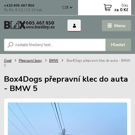
0
ks
+420 605 467 850
CZK
za
0 Kč
Po-Pá: 9-12 / 13-15 hod.
Menu
Hledat
Úvod
Přepravní boxy
BMW
Box4Dogs přepravní klec do auta - BMW
5
Box4Dogs přepravní klec do auta
- BMW 5