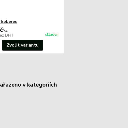
 koberec
č
/
ks
skladem
ez DPH
Zvolit variantu
zařazeno v kategoriích