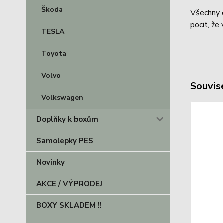
Škoda
Všechny č
pocit, že
TESLA
Toyota
Volvo
Souvise
Volkswagen
Doplňky k boxům
Samolepky PES
Novinky
AKCE / VÝPRODEJ
BOXY SKLADEM !!