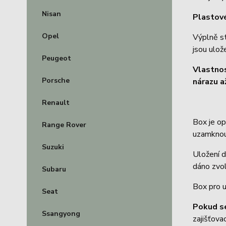
Nisan
Plastové
Opel
Výplně s
jsou ulož
Peugeot
Vlastno
Porsche
nárazu a
Renault
Box je o
Range Rover
uzamknou
Suzuki
Uložení d
dáno zvol
Subaru
Box pro u
Seat
Pokud s
Ssangyong
zajišťov