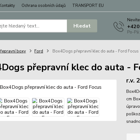
Kontakty
Ochrana osobních údajů
TRANSPORT EU
Nevíte
Hledat
+420
Po-Pá:
řepravní boxy
Ford
Box4Dogs přepravní klec do auta - Ford Focus
Dogs přepravní klec do auta - F
r.v.
Box4Do
cm Box 
úpravo
poškoz
snadno