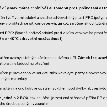
 díly maximálně chrání váš automobil proti poškození os
těn tvoří velmi odolný a snadno udržovatelný plast PPC (polyp
eny v profilech se
silikonovou výplní
což zaručuje jak odhlučnění
sti PPC:
(špatně hořlavý,odolný proti vlivům venkovního prostře
ž do -40°C,zdravotní nezávadnost
)
patřen uzamykatelným zámkem se dvěma klíči.
Zámek lze uzav
t proti nežádoucímu otevření.
vířek je provedeno velmi kvalitními kovovými panty s povrchovou 
enými materiály.
místění na dno kufru je opatřen soklíkem pod dvířky, aby jej byl
e jedná o 2 BOX
, tak součásti je zesílená středová příčka PP o
acího šroubu pouhým vysunutím.