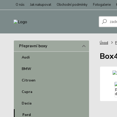
O nás
Jak nakupovat
Obchodní podmínky
Fotogalerie
Úvod
P
Přepravní boxy
Box4
Audi
BMW
Citroen
Cupra
Dacia
Ford