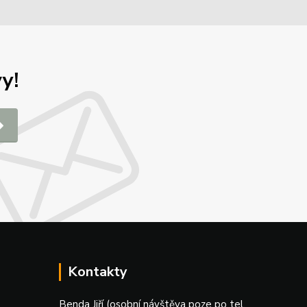
y!
Kontakty
Benda Jiří (osobní návštěva poze po tel.