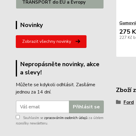
TRANSPORT do EU a Evropy
Gumový
Novinky
275 K
227 Kč
b
Zobrazit všechny novinky
Nepropásněte novinky, akce
a slevy!
Můžete se kdykoli odhlásit. Zasíláme
Zboží 
jednou za 14 dní.
Ford
Přihlásit se
Souhlasím se
zpracováním osobních údajů
za účelem
rozesílky newsletteru.