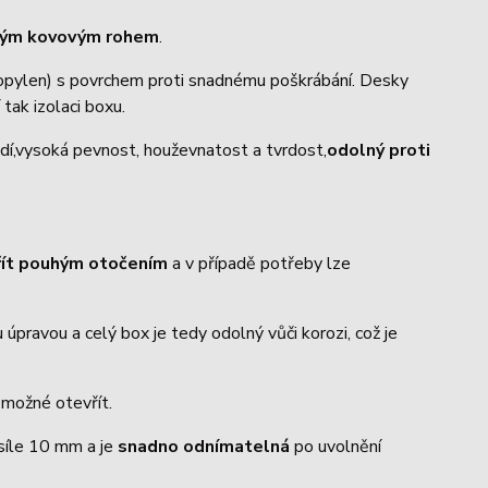
trým kovovým rohem
.
ropylen) s povrchem proti snadnému poškrábání. Desky
 tak izolaci boxu.
dí,vysoká pevnost, houževnatost a tvrdost,
odolný proti
řít pouhým otočením
a v případě potřeby lze
úpravou a celý box je tedy odolný vůči korozi, což je
o možné otevřít.
 síle 10 mm a je
snadno odnímatelná
po uvolnění