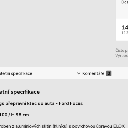
Dos
14
12 
Číslo p
Výrobc
etní specifikace
Komentáře
0
tní specifikace
 přepravní klec do auta - Ford Focus
 100 / H 98 cm
roben z aluminiových slitin (hliníku) s povrchovou úpravou ELOX.