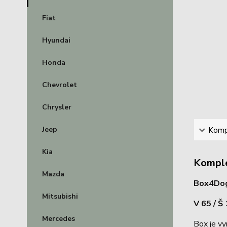
Fiat
Hyundai
Honda
Chevrolet
Chrysler
Jeep
Kompl
Kia
Komple
Mazda
Box4Dogs
Mitsubishi
V 65 / Š
Mercedes
Box je vy