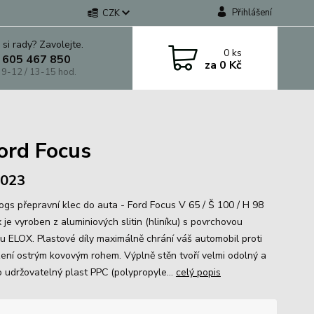
Přihlášení
CZK
 si rady? Zavolejte.
0
ks
 605 467 850
za
0 Kč
 9-12 / 13-15 hod.
ord Focus
 2023
gs přepravní klec do auta - Ford Focus V 65 / Š 100 / H 98
je vyroben z aluminiových slitin (hliníku) s povrchovou
u ELOX. Plastové díly maximálně chrání váš automobil proti
ení ostrým kovovým rohem. Výplně stěn tvoří velmi odolný a
 udržovatelný plast PPC (polypropyle...
celý popis