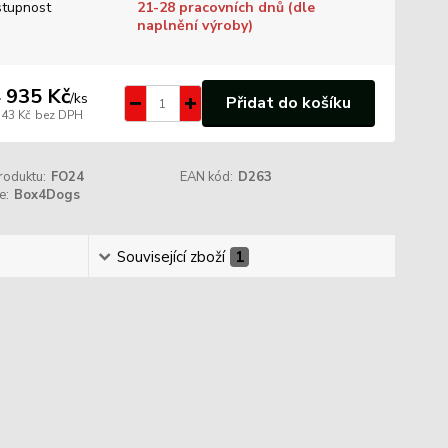
tupnost
21-28 pracovních dnů (dle
naplnění výroby)
 935 Kč
/
ks
Přidat do košíku
343 Kč
bez DPH
roduktu:
FO24
EAN kód:
D263
e:
Box4Dogs
Související zboží
1