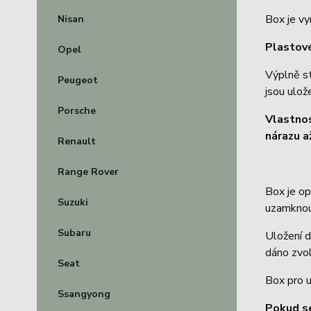
Box je vy
Nisan
Plastové
Opel
Výplně s
Peugeot
jsou ulož
Porsche
Vlastno
nárazu a
Renault
Range Rover
Box je o
Suzuki
uzamknou
Subaru
Uložení d
dáno zvol
Seat
Box pro u
Ssangyong
Pokud s