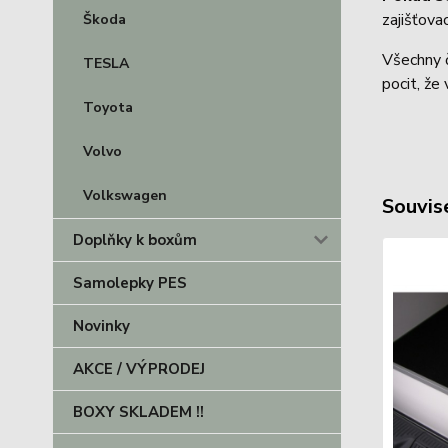
zajišťov
Škoda
Všechny č
TESLA
pocit, že
Toyota
Volvo
Volkswagen
Souvise
Doplňky k boxům
Samolepky PES
Novinky
AKCE / VÝPRODEJ
BOXY SKLADEM !!