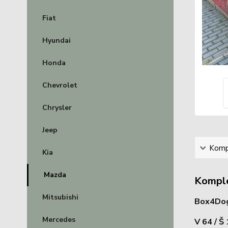
Fiat
Hyundai
Honda
Chevrolet
Chrysler
Jeep
Kompl
Kia
Mazda
Komple
Mitsubishi
Box4Dog
Mercedes
V 64 / Š