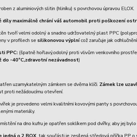
roben z aluminiových slitin (hliníku) s povrchovou úpravou ELOX.
 díly maximálně chrání váš automobil proti poškození os
těn tvoří velmi odolný a snadno udržovatelný plast PPC (polyp
eny v profilech se
silikonovou výplní
což zaručuje jak odhlučnění
sti PPC:
(špatně hořlavý,odolný proti vlivům venkovního prostře
ž do -40°C,zdravotní nezávadnost
)
patřen uzamykatelným zámkem se dvěma klíči.
Zámek lze uzav
t proti nežádoucímu otevření.
vířek je provedeno velmi kvalitními kovovými panty s povrchovou 
enými materiály.
místění na dno kufru je opatřen soklíkem pod dvířky, aby jej byl
e jedná o 2 BOX
, tak součásti je zesílená středová příčka PP o