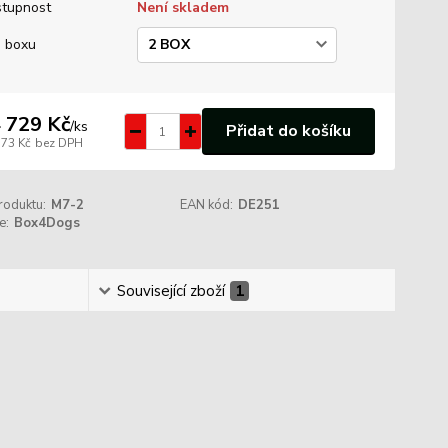
tupnost
Není skladem
 boxu
 729 Kč
/
ks
Přidat do košíku
173 Kč
bez DPH
roduktu:
M7-2
EAN kód:
DE251
e:
Box4Dogs
Související zboží
1