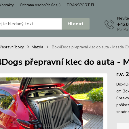
Kontakty
Ochrana osobních údajů
TRANSPORT EU
Nevíte
Hledat
+420
Po-Pá:
řepravní boxy
Mazda
Box4Dogs přepravní klec do auta - Mazda C
Dogs přepravní klec do auta - 
r.v.
Box4Do
cm Box 
úpravo
poškoz
snadno