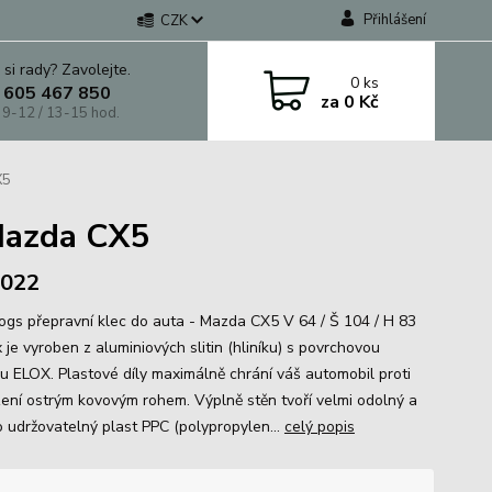
Přihlášení
CZK
 si rady? Zavolejte.
0
ks
 605 467 850
za
0 Kč
 9-12 / 13-15 hod.
X5
Mazda CX5
 2022
gs přepravní klec do auta - Mazda CX5 V 64 / Š 104 / H 83
je vyroben z aluminiových slitin (hliníku) s povrchovou
u ELOX. Plastové díly maximálně chrání váš automobil proti
ení ostrým kovovým rohem. Výplně stěn tvoří velmi odolný a
 udržovatelný plast PPC (polypropylen...
celý popis