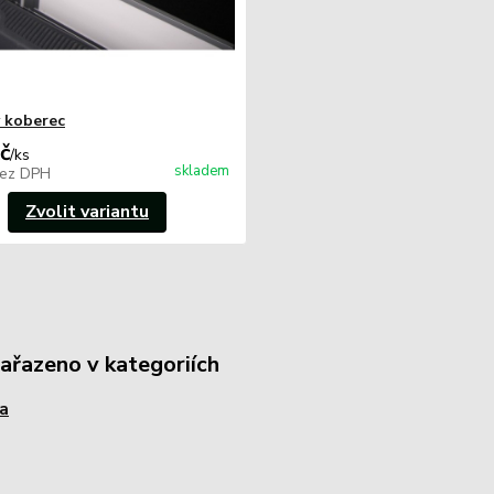
 koberec
č
/
ks
skladem
ez DPH
Zvolit variantu
zařazeno v kategoriích
a