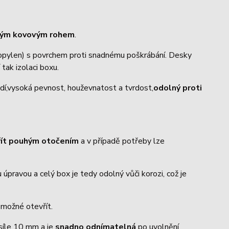
trým kovovým rohem
.
ropylen) s povrchem proti snadnému poškrábání. Desky
 tak izolaci boxu.
dí,vysoká pevnost, houževnatost a tvrdost,
odolný proti
řít pouhým otočením
a v případě potřeby lze
úpravou a celý box je tedy odolný vůči korozi, což je
o možné otevřít.
 síle 10 mm a je
snadno odnímatelná
po uvolnění