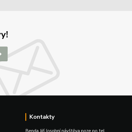
y!
Kontakty
Benda Jiří (osobní návštěva poze po tel.