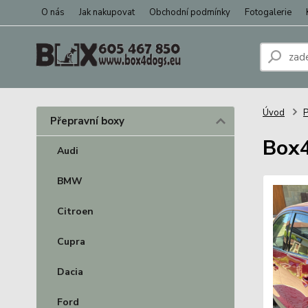
O nás
Jak nakupovat
Obchodní podmínky
Fotogalerie
Úvod
P
Přepravní boxy
Box4
Audi
BMW
Citroen
Cupra
Dacia
Ford