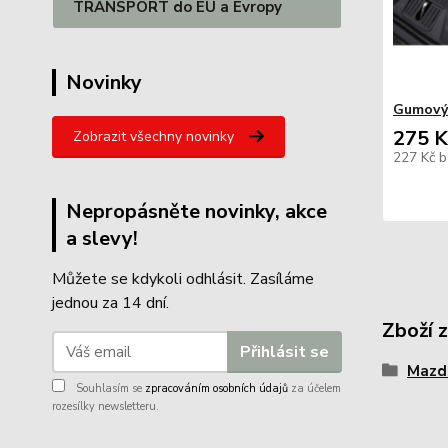
TRANSPORT do EU a Evropy
Novinky
Gumový
275 K
Zobrazit všechny novinky
227 Kč
b
Nepropásněte novinky, akce
a slevy!
Můžete se kdykoli odhlásit. Zasíláme
jednou za 14 dní.
Zboží 
Přihlásit se
Mazd
Souhlasím se
zpracováním osobních údajů
za účelem
rozesílky newsletteru.