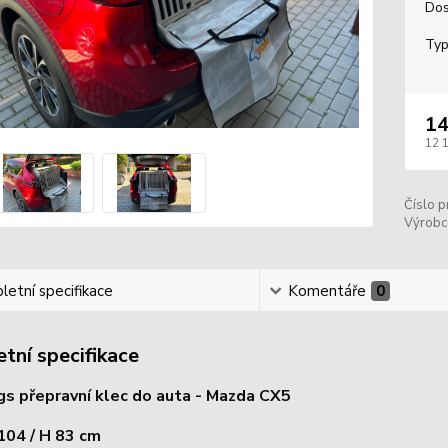
Dos
Typ
14
12 
Číslo p
Výrobc
etní specifikace
Komentáře
0
tní specifikace
s přepravní klec do auta - Mazda CX5
 104 / H 83 cm