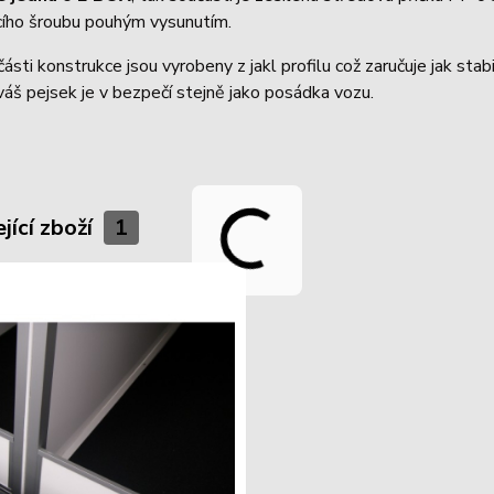
acího šroubu pouhým vysunutím.
ásti konstrukce jsou vyrobeny z jakl profilu což zaručuje jak stab
 váš pejsek je v bezpečí stejně jako posádka vozu.
jící zboží
1