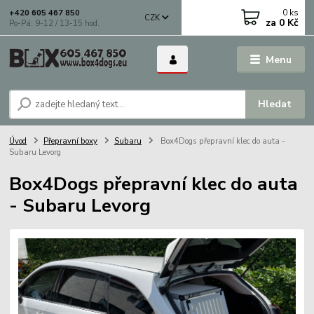
0
ks
+420 605 467 850
CZK
za
0 Kč
Po-Pá: 9-12 / 13-15 hod.
Menu
Hledat
Úvod
Přepravní boxy
Subaru
Box4Dogs přepravní klec do auta -
Subaru Levorg
Box4Dogs přepravní klec do auta
- Subaru Levorg