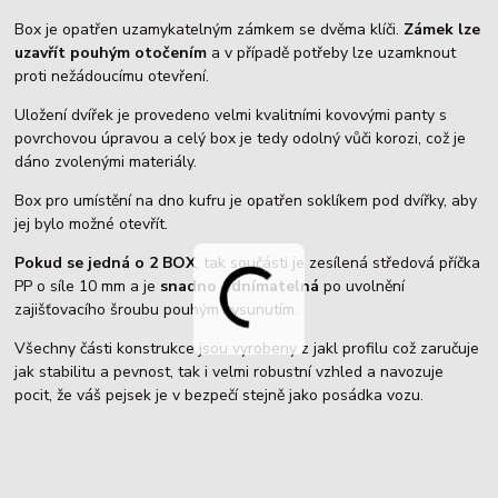
Box je opatřen uzamykatelným zámkem se dvěma klíči.
Zámek lze
uzavřít pouhým otočením
a v případě potřeby lze uzamknout
proti nežádoucímu otevření.
Uložení dvířek je provedeno velmi kvalitními kovovými panty s
povrchovou úpravou a celý box je tedy odolný vůči korozi, což je
dáno zvolenými materiály.
Box pro umístění na dno kufru je opatřen soklíkem pod dvířky, aby
jej bylo možné otevřít.
Pokud se jedná o 2 BOX
, tak součásti je zesílená středová příčka
PP o síle 10 mm a je
snadno odnímatelná
po uvolnění
zajišťovacího šroubu pouhým vysunutím.
Všechny části konstrukce jsou vyrobeny z jakl profilu což zaručuje
jak stabilitu a pevnost, tak i velmi robustní vzhled a navozuje
pocit, že váš pejsek je v bezpečí stejně jako posádka vozu.