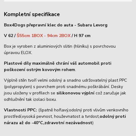
Kompletní specifikace
Box4Dogs přepravní klec do auta - Subaru Levorg
V 62 /
Š
55cm 1BOX - 94cm 2BOX
/ H 97 cm
Box je vyroben z aluminiových slitin (hliníku) s povrchovou
úpravou ELOX.
Plastové díly maximálně chrání váš automobil proti
poškození ostrým kovovým rohem
.
Výplně stěn tvoří velmi odolný a snadno udržovatelný plast PPC
(polypropylen) s povrchem proti snadnému poškrábání. Desky
jsou uloženy v profilech se
silikonovou výplní
což zaručuje jak
odhlučnění tak izolaci boxu.
Vlastnosti PPC:
(špatně hořlavý,odolný proti vlivům venkovního
prostředí,vysoká pevnost, houževnatost a tvrdost,
odolný proti
nárazu až do -40°C,zdravotní nezávadnost
)