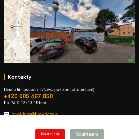
Kontakty
Benda Jiří (osobní návštěva poze po tel. domluvě)
+420 605 467 850
Po-Pá: 9-12 / 13-15 hod.
box4dogs@box4dogs.eu
Souhlasím
Nastavení