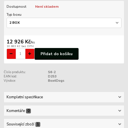
Dostupnost
Není skladem
Typ boxu
12 926 Kč
/
ks
10 683 Kč
bez DPH
Přidat do košíku
Číslo produktu:
S6-2
EAN kód:
D253
Výrobce:
Box4Dogs
Kompletní specifikace
Komentáře
0
Související zboží
1