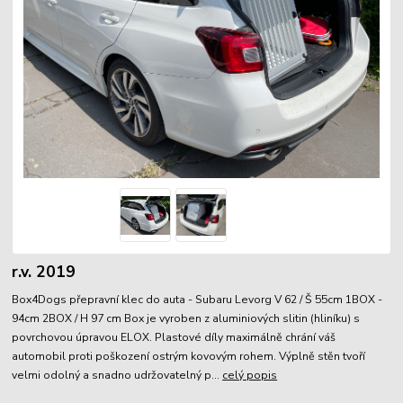
r.v. 2019
Box4Dogs přepravní klec do auta - Subaru Levorg V 62 / Š 55cm 1BOX -
94cm 2BOX / H 97 cm Box je vyroben z aluminiových slitin (hliníku) s
povrchovou úpravou ELOX. Plastové díly maximálně chrání váš
automobil proti poškození ostrým kovovým rohem. Výplně stěn tvoří
velmi odolný a snadno udržovatelný p...
celý popis