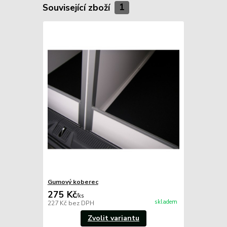
Související zboží
1
Gumový koberec
275 Kč
/
ks
skladem
227 Kč
bez DPH
Zvolit variantu