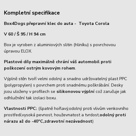
Kompletní specifikace
Box4Dogs přepravní klec do auta - Toyota Corola
V 60 / Š 95 / H 94 cm
Box je vyroben z aluminiových slitin (hliníku) s povrchovou
úpravou ELOX.
Plastové díly maximálně chrání váš automobil proti
poškození ostrým kovovým rohem
.
Výplně stěn tvoří velmi odolný a snadno udržovatelný plast PPC
(polypropylen) s povrchem proti snadnému poškrábání. Desky
jsou uloženy v profilech se
silikonovou výplní
což zaručuje jak
odhlučnění tak izolaci boxu.
Vlastnosti PPC:
(špatně hořlavý,odolný proti vlivům venkovního
prostředí,vysoká pevnost, houževnatost a tvrdost,
odolný proti
nárazu až do -40°C,zdravotní nezávadnost
)