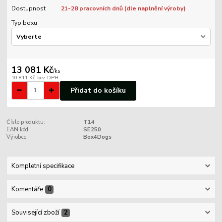
Dostupnost
21-28 pracovních dnů (dle naplnění výroby)
Typ boxu
13 081 Kč
/
ks
10 811 Kč
bez DPH
Přidat do košíku
Číslo produktu:
T14
EAN kód:
SE250
Výrobce:
Box4Dogs
Kompletní specifikace
Komentáře
0
Související zboží
2