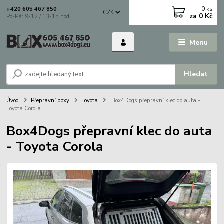
0
ks
+420 605 467 850
CZK
za
0 Kč
Po-Pá: 9-12 / 13-15 hod.
Menu
Hledat
Úvod
Přepravní boxy
Toyota
Box4Dogs přepravní klec do auta -
Toyota Corola
Box4Dogs přepravní klec do auta
- Toyota Corola