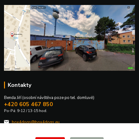
Kontakty
Benda Jiří (osobní návštěva poze po tel. domluvě)
+420 605 467 850
Po-Pá: 9-12 / 13-15 hod.
box4dogs@box4dogs.eu