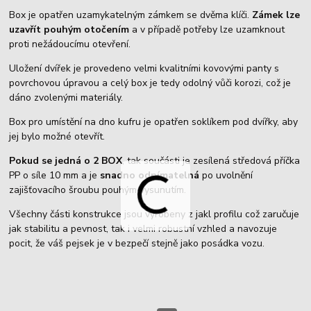
Box je opatřen uzamykatelným zámkem se dvěma klíči.
Zámek lze
uzavřít pouhým otočením
a v případě potřeby lze uzamknout
proti nežádoucímu otevření.
Uložení dvířek je provedeno velmi kvalitními kovovými panty s
povrchovou úpravou a celý box je tedy odolný vůči korozi, což je
dáno zvolenými materiály.
Box pro umístění na dno kufru je opatřen soklíkem pod dvířky, aby
jej bylo možné otevřít.
Pokud se jedná o 2 BOX
, tak součásti je zesílená středová příčka
PP o síle 10 mm a je
snadno odnímatelná
po uvolnění
zajišťovacího šroubu pouhým vysunutím.
Všechny části konstrukce jsou vyrobeny z jakl profilu což zaručuje
jak stabilitu a pevnost, tak i velmi robustní vzhled a navozuje
pocit, že váš pejsek je v bezpečí stejně jako posádka vozu.