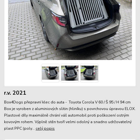
r.v. 2021
Box4Dogs přepravní klec do auta - Toyota Corola V 60 / Š 95 / H 94 cm
Box je vyroben z aluminiových slitin (hliníku) s povrchovou úpravou ELOX.
Plastové díly maximálně chrání váš automobil proti poškození ostrým
kovovým rohem. Výplně stěn tvoří velmi odolný a snadno udržovatelný
plast PPC (poly...
celý popis