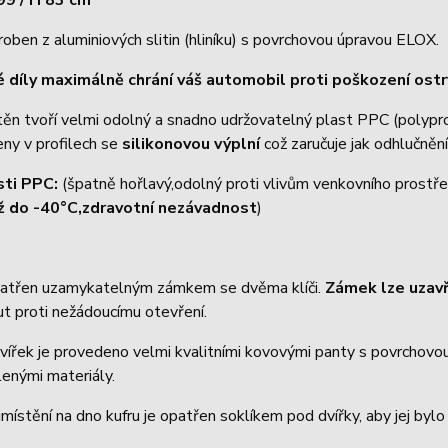
99 / H 83 cm
roben z aluminiových slitin (hliníku) s povrchovou úpravou ELOX.
 díly maximálně chrání váš automobil proti poškození os
těn tvoří velmi odolný a snadno udržovatelný plast PPC (polyp
eny v profilech se
silikonovou výplní
což zaručuje jak odhlučnění
sti PPC:
(špatně hořlavý,odolný proti vlivům venkovního prostře
ž do -40°C,zdravotní nezávadnost
)
patřen uzamykatelným zámkem se dvěma klíči.
Zámek lze uzav
t proti nežádoucímu otevření.
vířek je provedeno velmi kvalitními kovovými panty s povrchovou 
enými materiály.
místění na dno kufru je opatřen soklíkem pod dvířky, aby jej byl