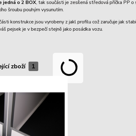
e jedná o 2 BOX
, tak součásti je zesílená středová příčka PP o
acího šroubu pouhým vysunutím.
ásti konstrukce jsou vyrobeny z jakl profilu což zaručuje jak stab
 váš pejsek je v bezpečí stejně jako posádka vozu.
jící zboží
1