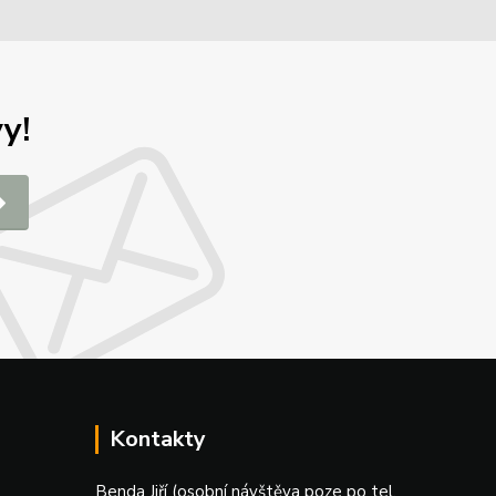
y!
Kontakty
Benda Jiří (osobní návštěva poze po tel.