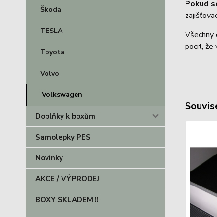
Pokud s
Škoda
zajišťov
TESLA
Všechny č
pocit, že
Toyota
Volvo
Volkswagen
Souvise
Doplňky k boxům
Samolepky PES
Novinky
AKCE / VÝPRODEJ
BOXY SKLADEM !!