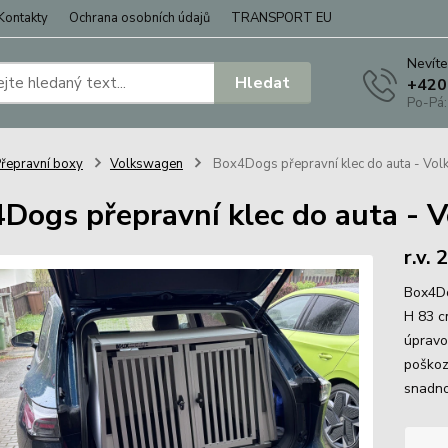
Kontakty
Ochrana osobních údajů
TRANSPORT EU
Nevíte
Hledat
+420
Po-Pá:
řepravní boxy
Volkswagen
Box4Dogs přepravní klec do auta - Vo
Dogs přepravní klec do auta - 
r.v.
Box4Do
H 83 c
úpravo
poškoz
snadno