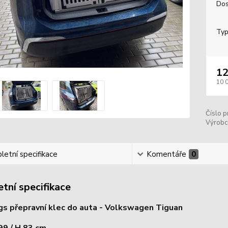
Dos
Typ
12
10 
Číslo p
Výrobc
etní specifikace
Komentáře
0
tní specifikace
s přepravní klec do auta - Volkswagen Tiguan