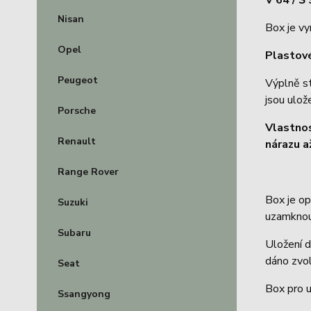
V 64
/ Š 
Nisan
Box je vy
Opel
Plastové
Peugeot
Výplně s
jsou ulož
Porsche
Vlastno
Renault
nárazu a
Range Rover
Box je o
Suzuki
uzamknou
Subaru
Uložení d
dáno zvol
Seat
Box pro u
Ssangyong