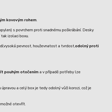
trým kovovým rohem
.
ropylen) s povrchem proti snadnému poškrábání. Desky
 tak izolaci boxu.
dí,vysoká pevnost, houževnatost a tvrdost,
odolný proti
řít pouhým otočením
a v případě potřeby lze
úpravou a celý box je tedy odolný vůči korozi, což je
o možné otevřít.