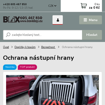
0
ks
+420 605 467 850
CZK
za
0 Kč
Po-Pá: 9-12 / 13-15 hod.
Menu
Hledat
Úvod
Doplňky k boxům
Bezpečnost
Ochrana nástupní hrany
Ochrana nástupní hrany
Novinka
TOP produkt