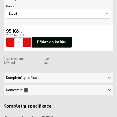
Barva
95 Kč
/
ks
79 Kč
bez DPH
Přidat do košíku
Číslo produktu:
-19
EAN kód:
X3
Kompletní specifikace
Komentáře
0
Kompletní specifikace