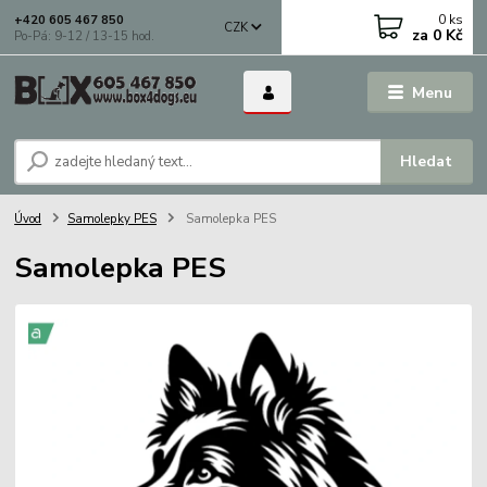
0
ks
+420 605 467 850
CZK
za
0 Kč
Po-Pá: 9-12 / 13-15 hod.
Menu
Hledat
Úvod
Samolepky PES
Samolepka PES
Samolepka PES