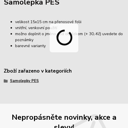
Samolepka PES
velikost 15x15 cm na přenosové folii
vnitřní, venkovní použití
možno doplnit o jméno pod obrázkem (+ 30,-Kč) uvedete do
poznámky
barevné varianty
Zboží zařazeno v kategoriích
Samolepky PES
Nepropásněte novinky, akce a
slevy!