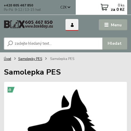
0
ks
+420 605 467 850
CZK
za
0 Kč
Po-Pá: 9-12 / 13-15 hod.
Menu
Hledat
Úvod
Samolepky PES
Samolepka PES
Samolepka PES