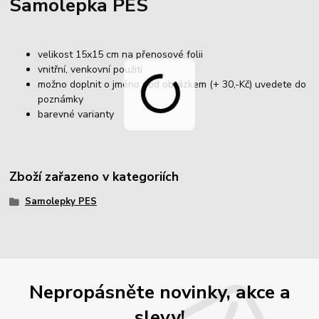
Samolepka PES
velikost 15x15 cm na přenosové folii
vnitřní, venkovní použití
možno doplnit o jméno pod obrázkem (+ 30,-Kč) uvedete do
poznámky
barevné varianty
Zboží zařazeno v kategoriích
Samolepky PES
Nepropásněte novinky, akce a
slevy!