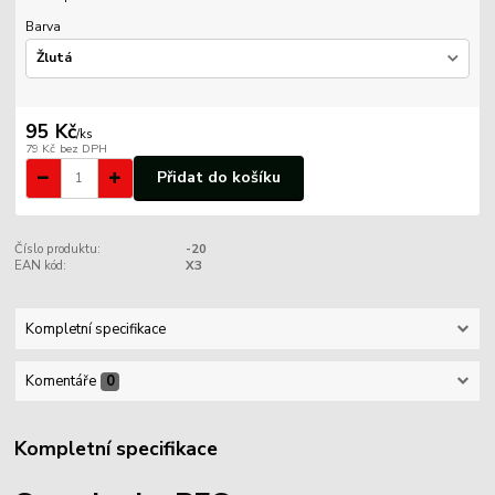
Barva
95 Kč
/
ks
79 Kč
bez DPH
Přidat do košíku
Číslo produktu:
-20
EAN kód:
X3
Kompletní specifikace
Komentáře
0
Kompletní specifikace