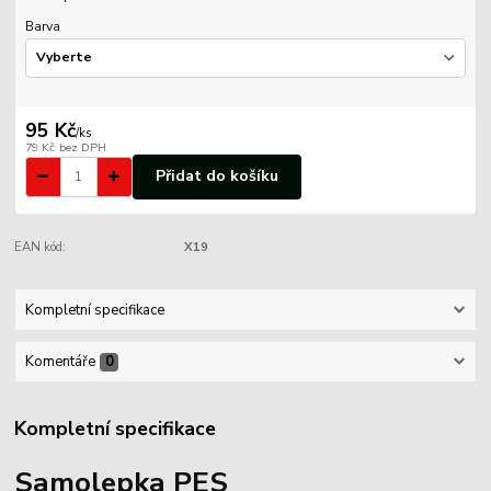
Barva
95 Kč
/
ks
79 Kč
bez DPH
Přidat do košíku
EAN kód:
X19
Kompletní specifikace
Komentáře
0
Kompletní specifikace
Samolepka PES