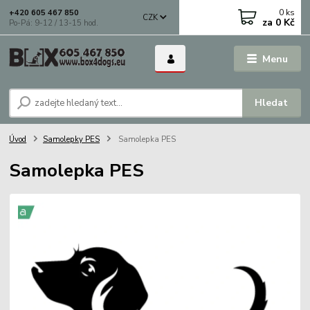
0
ks
+420 605 467 850
CZK
za
0 Kč
Po-Pá: 9-12 / 13-15 hod.
Menu
Hledat
Úvod
Samolepky PES
Samolepka PES
Samolepka PES