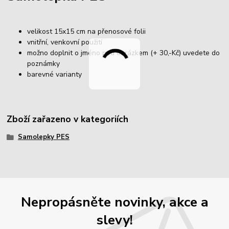
velikost 15x15 cm na přenosové folii
vnitřní, venkovní použití
možno doplnit o jméno pod obrázkem (+ 30,-Kč) uvedete do
poznámky
barevné varianty
Zboží zařazeno v kategoriích
Samolepky PES
Nepropásněte novinky, akce a
slevy!