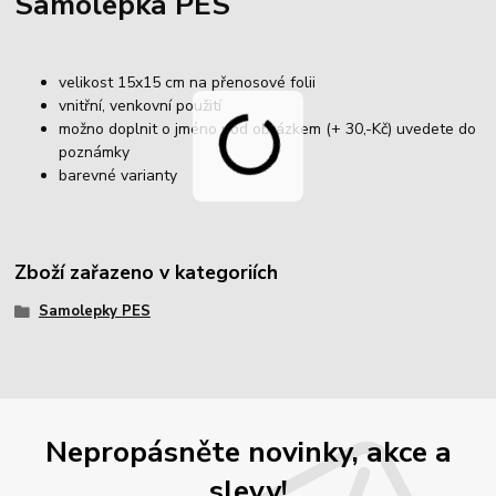
Samolepka PES
velikost 15x15 cm na přenosové folii
vnitřní, venkovní použití
možno doplnit o jméno pod obrázkem (+ 30,-Kč) uvedete do
poznámky
barevné varianty
Zboží zařazeno v kategoriích
Samolepky PES
Nepropásněte novinky, akce a
slevy!