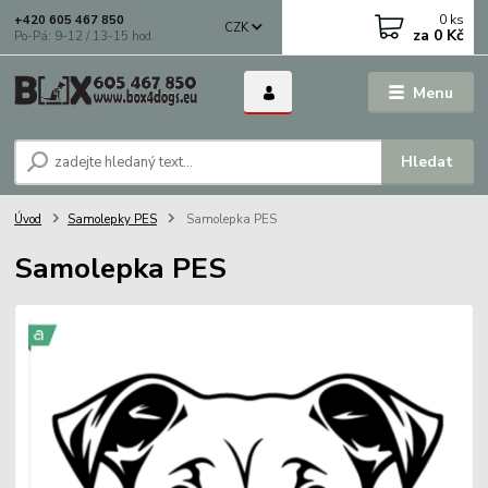
0
ks
+420 605 467 850
CZK
za
0 Kč
Po-Pá: 9-12 / 13-15 hod.
Menu
Hledat
Úvod
Samolepky PES
Samolepka PES
Samolepka PES