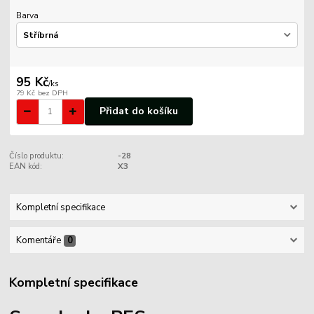
Barva
95 Kč
/
ks
79 Kč
bez DPH
Přidat do košíku
Číslo produktu:
-28
EAN kód:
X3
Kompletní specifikace
Komentáře
0
Kompletní specifikace