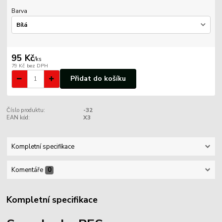
Barva
95 Kč
/
ks
79 Kč
bez DPH
Přidat do košíku
Číslo produktu:
-32
EAN kód:
X3
Kompletní specifikace
Komentáře
0
Kompletní specifikace