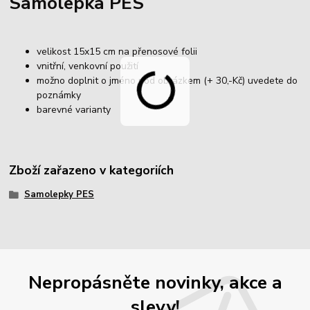
Samolepka PES
velikost 15x15 cm na přenosové folii
vnitřní, venkovní použití
možno doplnit o jméno pod obrázkem (+ 30,-Kč) uvedete do
poznámky
barevné varianty
Zboží zařazeno v kategoriích
Samolepky PES
Nepropásněte novinky, akce a
slevy!