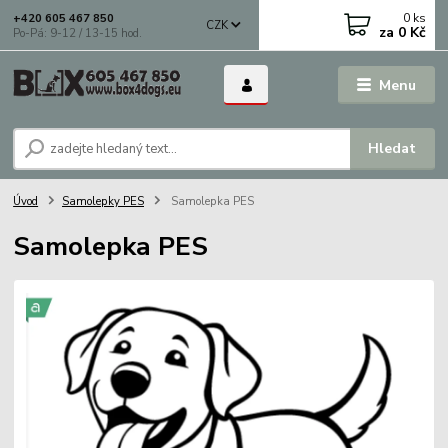
0
ks
+420 605 467 850
CZK
za
0 Kč
Po-Pá: 9-12 / 13-15 hod.
Menu
Hledat
Úvod
Samolepky PES
Samolepka PES
Samolepka PES