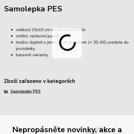
Samolepka PES
velikost 15x15 cm na přenosové folii
vnitřní, venkovní použití
možno doplnit o jméno pod obrázkem (+ 30,-Kč) uvedete do
poznámky
barevné varianty
Zboží zařazeno v kategoriích
Samolepky PES
Nepropásněte novinky, akce a