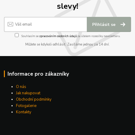
slevy!
Přihlásit se
Souhlasím se
zpracováním osobních údajů
za účelem rozesílky newsletteru.
Můžete se kdykoli odhlásit. Zasíláme jednou za 14 dní.
Informace pro zákazníky
O nás
Jak nakupovat
Obchodní podmínky
Fotogalerie
Kontakty