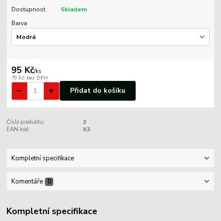
Dostupnost
Skladem
Barva
95 Kč
/
ks
79 Kč
bez DPH
Přidat do košíku
Číslo produktu:
3
EAN kód:
X3
Kompletní specifikace
Komentáře
0
Kompletní specifikace