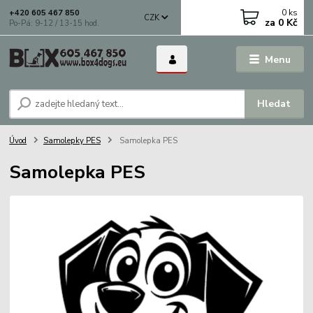
0
ks
+420 605 467 850
CZK
za
0 Kč
Po-Pá: 9-12 / 13-15 hod.
Menu
Hledat
Úvod
Samolepky PES
Samolepka PES
Samolepka PES