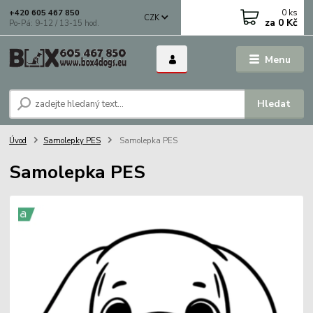
0
ks
+420 605 467 850
CZK
za
0 Kč
Po-Pá: 9-12 / 13-15 hod.
Menu
Hledat
Úvod
Samolepky PES
Samolepka PES
Samolepka PES