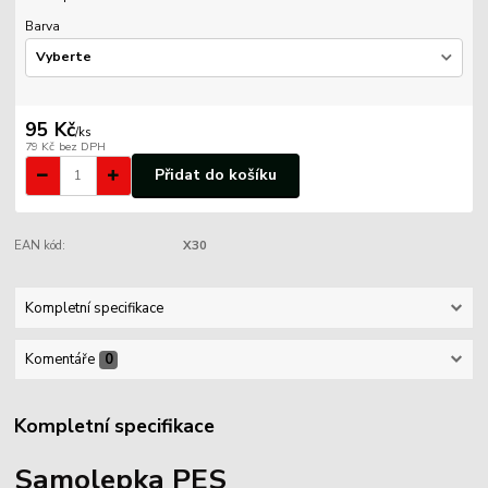
Barva
95 Kč
/
ks
79 Kč
bez DPH
Přidat do košíku
EAN kód:
X30
Kompletní specifikace
Komentáře
0
Kompletní specifikace
Samolepka PES