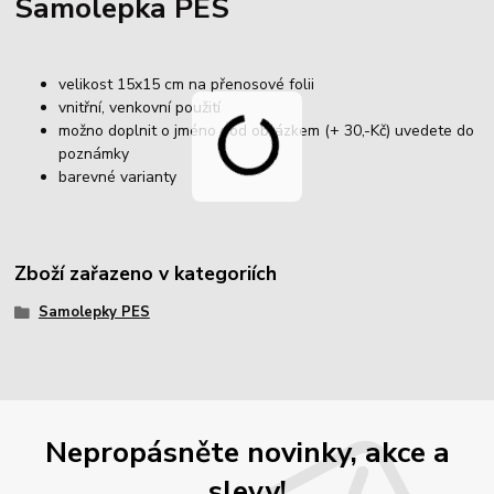
Samolepka PES
velikost 15x15 cm na přenosové folii
vnitřní, venkovní použití
možno doplnit o jméno pod obrázkem (+ 30,-Kč) uvedete do
poznámky
barevné varianty
Zboží zařazeno v kategoriích
Samolepky PES
Nepropásněte novinky, akce a
slevy!