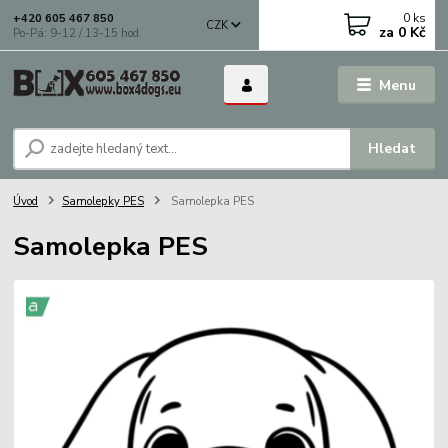
0
ks
+420 605 467 850
CZK
za
0 Kč
Po-Pá: 9-12 / 13-15 hod.
Menu
Hledat
Úvod
Samolepky PES
Samolepka PES
Samolepka PES