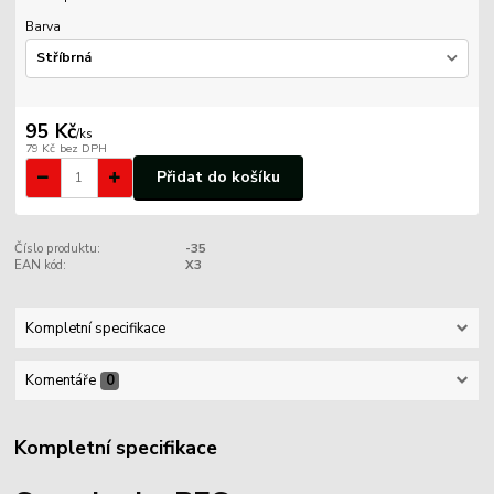
Barva
95 Kč
/
ks
79 Kč
bez DPH
Přidat do košíku
Číslo produktu:
-35
EAN kód:
X3
Kompletní specifikace
Komentáře
0
Kompletní specifikace