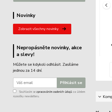
Novinky
Zobrazit všechny novinky
Nepropásněte novinky, akce
a slevy!
Můžete se kdykoli odhlásit. Zasíláme
jednou za 14 dní.
Přihlásit se
Souhlasím se
zpracováním osobních údajů
za účelem
Kompl
rozesílky newsletteru.