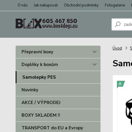
O nás
Jak nakupovat
Obchodní podmínky
Fotogalerie
Úvod
Přepravní boxy
Sam
Doplňky k boxům
Samolepky PES
Novinky
AKCE / VÝPRODEJ
BOXY SKLADEM !!
TRANSPORT do EU a Evropy