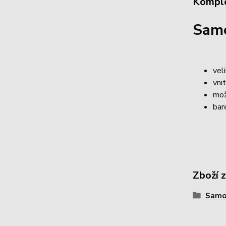
Komple
Sam
vel
vnit
mož
bar
Zboží 
Samo