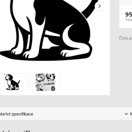
95
79 
Číslo p
etní specifikace