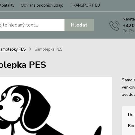
Kontakty
Ochrana osobních údajů
TRANSPORT EU
Nevíte
Hledat
+420
Po-Pá:
Samolepky PES
Samolepka PES
olepka PES
Samole
venkov
uvedet
Dos
Bar