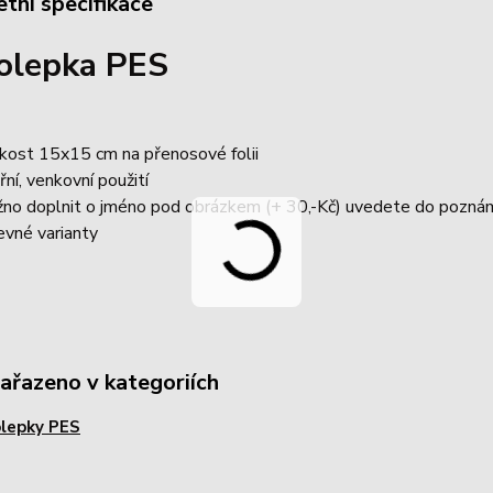
tní specifikace
olepka PES
ikost 15x15 cm na přenosové folii
řní, venkovní použití
no doplnit o jméno pod obrázkem (+ 30,-Kč) uvedete do pozná
evné varianty
zařazeno v kategoriích
lepky PES