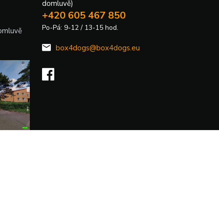
domluvě)
+420 605 467 850
Po-Pá: 9-12 / 13-15 hod.
domluvě
box4dogs@box4dogs.eu
Vytvořeno na
Eshop-rychle.cz