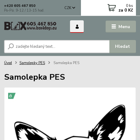
0
ks
+420 605 467 850
CZK
za
0 Kč
Po-Pá: 9-12 / 13-15 hod.
Menu
Hledat
Úvod
Samolepky PES
Samolepka PES
Samolepka PES