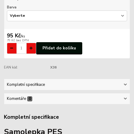
Barva
95 Kč
/
ks
79 Kč
bez DPH
Přidat do košíku
EAN kód:
X36
Kompletní specifikace
Komentáře
0
Kompletní specifikace
Samolepka PES