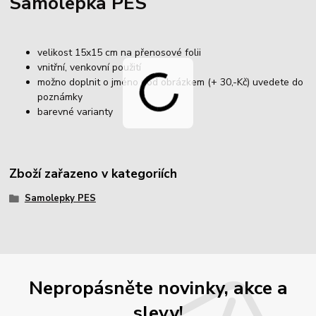
Samolepka PES
velikost 15x15 cm na přenosové folii
vnitřní, venkovní použití
možno doplnit o jméno pod obrázkem (+ 30,-Kč) uvedete do
poznámky
barevné varianty
Zboží zařazeno v kategoriích
Samolepky PES
Nepropásněte novinky, akce a
slevy!