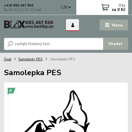
0
ks
+420 605 467 850
CZK
za
0 Kč
Po-Pá: 9-12 / 13-15 hod.
Menu
Hledat
Úvod
Samolepky PES
Samolepka PES
Samolepka PES