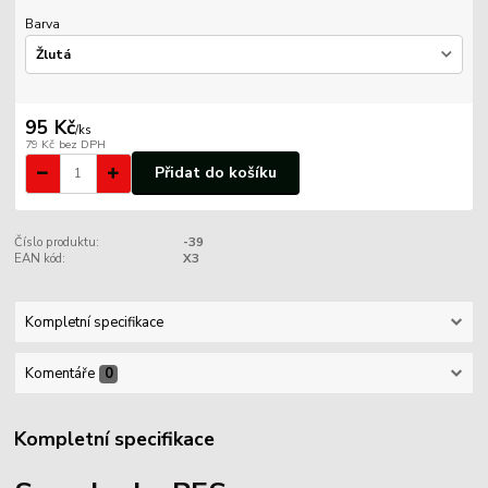
Barva
95 Kč
/
ks
79 Kč
bez DPH
Přidat do košíku
Číslo produktu:
-39
EAN kód:
X3
Kompletní specifikace
Komentáře
0
Kompletní specifikace