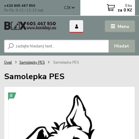
0
ks
+420 605 467 850
CZK
za
0 Kč
Po-Pá: 9-12 / 13-15 hod.
Menu
Hledat
Úvod
Samolepky PES
Samolepka PES
Samolepka PES