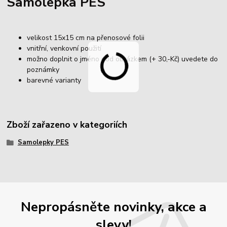
Samolepka PES
velikost 15x15 cm na přenosové folii
vnitřní, venkovní použití
možno doplnit o jméno pod obrázkem (+ 30,-Kč) uvedete do
poznámky
barevné varianty
Zboží zařazeno v kategoriích
Samolepky PES
Nepropásněte novinky, akce a
slevy!