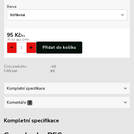
Barva
95 Kč
/
ks
79 Kč
bez DPH
Přidat do košíku
Číslo produktu:
-42
EAN kód:
X3
Kompletní specifikace
Komentáře
0
Kompletní specifikace