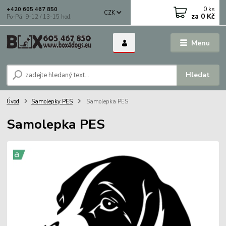
0
ks
+420 605 467 850
CZK
za
0 Kč
Po-Pá: 9-12 / 13-15 hod.
Menu
Hledat
Úvod
Samolepky PES
Samolepka PES
Samolepka PES