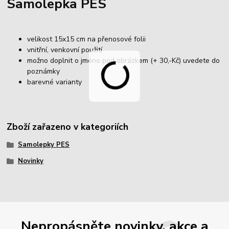
Samolepka PES
velikost 15x15 cm na přenosové folii
vnitřní, venkovní použití
možno doplnit o jméno pod obrázkem (+ 30,-Kč) uvedete do
poznámky
barevné varianty
Zboží zařazeno v kategoriích
Samolepky PES
Novinky
Nepropásněte novinky, akce a