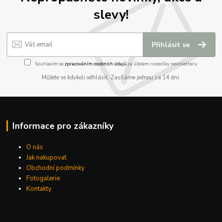
slevy!
Přihlásit se
Souhlasím se
zpracováním osobních údajů
za účelem rozesílky newsletteru.
Můžete se kdykoli odhlásit. Zasíláme jednou za 14 dní.
Informace pro zákazníky
O nás
Jak nakupovat
Obchodní podmínky
Fotogalerie
Kontakty