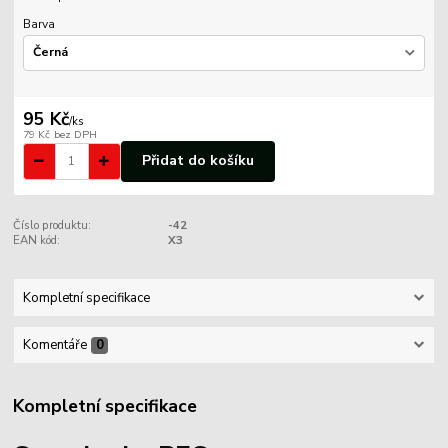
Barva
95 Kč
/
ks
79 Kč
bez DPH
Přidat do košíku
Číslo produktu:
-42
EAN kód:
X3
Kompletní specifikace
Komentáře
0
Kompletní specifikace