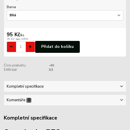
Barva
95 Kč
/
ks
79 Kč
bez DPH
Přidat do košíku
Číslo produktu:
-45
EAN kód:
X3
Kompletní specifikace
Komentáře
0
Kompletní specifikace