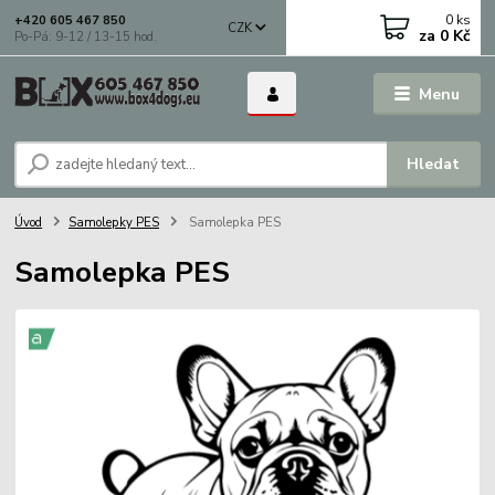
0
ks
+420 605 467 850
CZK
za
0 Kč
Po-Pá: 9-12 / 13-15 hod.
Menu
Hledat
Úvod
Samolepky PES
Samolepka PES
Samolepka PES