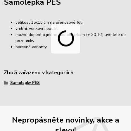
Samolepka PES
velikost 15x15 cm na přenosové folii
vnitřní, venkovní použití
možno doplnit o jméno pod obrázkem (+ 30,-Kč) uvedete do
poznámky
barevné varianty
Zboží zařazeno v kategoriích
Samolepky PES
Nepropásněte novinky, akce a
slevy!